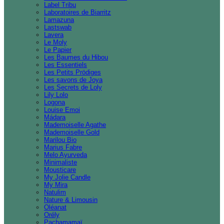
Label Tribu
Laboratoires de Biarritz
Lamazuna
Lastswab
Lavera
Le Moly
Le Papier
Les Baumes du Hibou
Les Essentiels
Les Petits Prödiges
Les savons de Joya
Les Secrets de Loly
Lily Lolo
Logona
Louise Emoi
Mádara
Mademoiselle Agathe
Mademoiselle Gold
Marilou Bio
Marius Fabre
Melo Ayurveda
Minimaliste
Mousticare
My Jolie Candle
My Mira
Natulim
Nature & Limousin
Oléanat
Orély
Pachamamaï