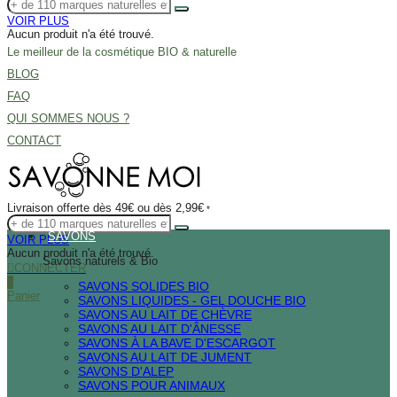
VOIR PLUS
Aucun produit n'a été trouvé.
Le meilleur de la cosmétique BIO & naturelle
BLOG
FAQ
QUI SOMMES NOUS ?
CONTACT
Livraison offerte dès 49€ ou dès 2,99€
*
SAVONS
VOIR PLUS
Aucun produit n'a été trouvé.
Savons naturels & Bio
CONNECTER
0
SAVONS SOLIDES BIO
Panier
SAVONS LIQUIDES - GEL DOUCHE BIO
SAVONS AU LAIT DE CHÈVRE
SAVONS AU LAIT D'ÂNESSE
SAVONS À LA BAVE D'ESCARGOT
SAVONS AU LAIT DE JUMENT
SAVONS D'ALEP
SAVONS POUR ANIMAUX