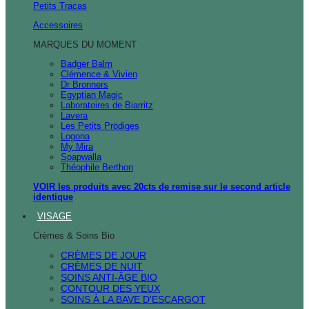
Petits Tracas
Accessoires
MARQUES DU MOMENT
Badger Balm
Clémence & Vivien
Dr Bronners
Egyptian Magic
Laboratoires de Biarritz
Lavera
Les Petits Prödiges
Logona
My Mira
Soapwalla
Théophile Berthon
VOIR les produits avec 20cts de remise sur le second article
identique
VISAGE
Crèmes & Soins Bio
CRÈMES DE JOUR
CRÈMES DE NUIT
SOINS ANTI-ÂGE BIO
CONTOUR DES YEUX
SOINS À LA BAVE D'ESCARGOT