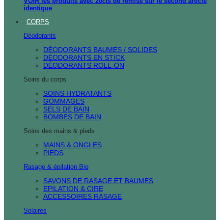
VOIR les produits avec 20cts de remise sur le second article
identique
CORPS
Déodorants
DÉODORANTS BAUMES / SOLIDES
DÉODORANTS EN STICK
DÉODORANTS ROLL-ON
Soins du corps
SOINS HYDRATANTS
GOMMAGES
SELS DE BAIN
BOMBES DE BAIN
Soins des mains & pieds
MAINS & ONGLES
PIEDS
Rasage & épilation Bio
SAVONS DE RASAGE ET BAUMES
EPILATION & CIRE
ACCESSOIRES RASAGE
Solaires