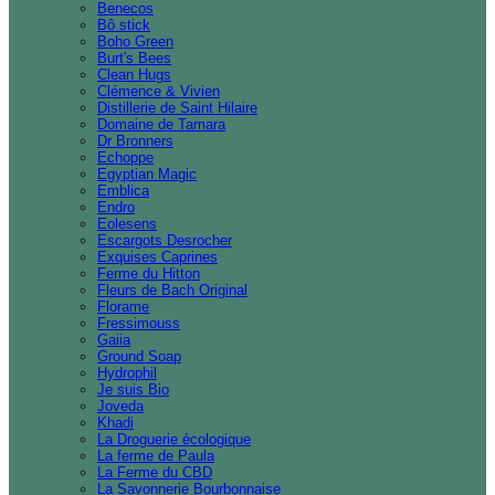
Benecos
Bô stick
Boho Green
Burt's Bees
Clean Hugs
Clémence & Vivien
Distillerie de Saint Hilaire
Domaine de Tamara
Dr Bronners
Echoppe
Egyptian Magic
Emblica
Endro
Eolesens
Escargots Desrocher
Exquises Caprines
Ferme du Hitton
Fleurs de Bach Original
Florame
Fressimouss
Gaiia
Ground Soap
Hydrophil
Je suis Bio
Joveda
Khadi
La Droguerie écologique
La ferme de Paula
La Ferme du CBD
La Savonnerie Bourbonnaise