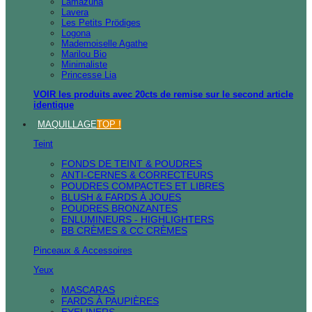
Lamazuna
Lavera
Les Petits Prödiges
Logona
Mademoiselle Agathe
Marilou Bio
Minimaliste
Princesse Lia
VOIR les produits avec 20cts de remise sur le second article
identique
MAQUILLAGE
TOP !
Teint
FONDS DE TEINT & POUDRES
ANTI-CERNES & CORRECTEURS
POUDRES COMPACTES ET LIBRES
BLUSH & FARDS À JOUES
POUDRES BRONZANTES
ENLUMINEURS - HIGHLIGHTERS
BB CRÈMES & CC CRÈMES
Pinceaux & Accessoires
Yeux
MASCARAS
FARDS À PAUPIÈRES
EYELINERS