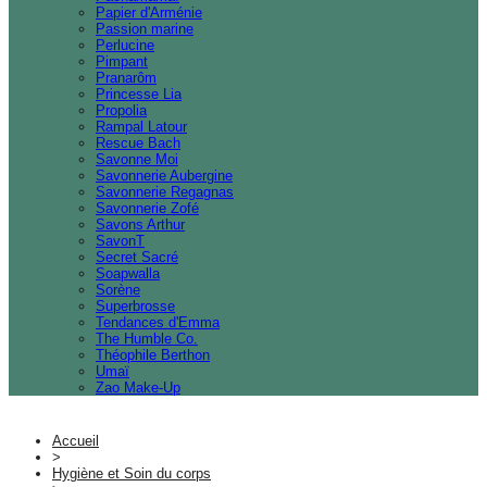
Papier d'Arménie
Passion marine
Perlucine
Pimpant
Pranarôm
Princesse Lia
Propolia
Rampal Latour
Rescue Bach
Savonne Moi
Savonnerie Aubergine
Savonnerie Regagnas
Savonnerie Zofé
Savons Arthur
SavonT
Secret Sacré
Soapwalla
Sorène
Superbrosse
Tendances d'Emma
The Humble Co.
Théophile Berthon
Umaï
Zao Make-Up
Accueil
>
Hygiène et Soin du corps