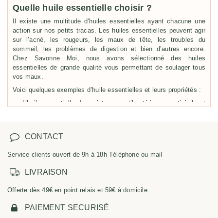
Quelle huile essentielle choisir ?
Il existe une multitude d’huiles essentielles ayant chacune une
action sur nos petits tracas. Les huiles essentielles peuvent agir
sur l’acné, les rougeurs, les maux de tête, les troubles du
sommeil, les problèmes de digestion et bien d’autres encore.
Chez Savonne Moi, nous avons sélectionné des huiles
essentielles de grande qualité vous permettant de soulager tous
vos maux.
Voici quelques exemples d’huile essentielles et leurs propriétés :
L’huile essentielle de ravintsara, antibactérienne, antivirale et
renforce les défenses immunitaires. Votre allié pour un hiver tout
doux.
L’huile essentielle de tea tree, l’incontournable de
CONTACT
l’aromathérapie. Purifiante et antiseptique, elle est l’alliée des
peaux acnéiques et à imperfections.
Service clients ouvert de 9h à 18h Téléphone ou mail
L’huile essentielle de patchouli, très appréciée pour son
parfum, elle est parfaite pour soulager l’effet jambe lourde car elle
LIVRAISON
améliore la circulation sanguine.
L’huile essentielle de menthe poivrée, tonique, stimulante et
Offerte dès 49€ en point relais et 59€ à domicile
antalgique, elle aide à lutter contre les maux de tête et les
nausées.
PAIEMENT SECURISÉ
L’huile essentielle de lavande vraie, réparatrice, calmante et