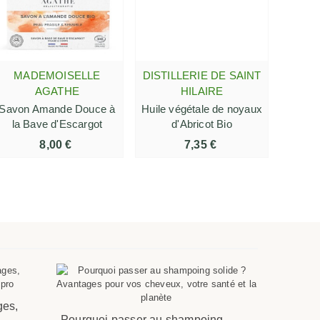
MADEMOISELLE
DISTILLERIE DE SAINT
AJOUTER AU PANIER
AJOUTER AU PANIER
AGATHE
HILAIRE
Savon Amande Douce à
Huile végétale de noyaux
la Bave d'Escargot
d'Abricot Bio
8,00 €
7,35 €
ges,
Prendre s
Pourquoi passer au shampoing