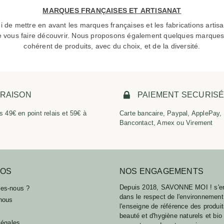
MARQUES FRANÇAISES ET ARTISANAT
ui de mettre en avant les marques françaises et les fabrications arti
de vous faire découvrir. Nous proposons également quelques marque
cohérent de produits, avec du choix, et de la diversité.
VRAISON
PAIEMENT SECURIS
s 49€ en point relais et 59€ à
Carte bancaire, Paypal, ApplePay,
Bancontact, Amex ou Virement
POS
NOS ENGAGEMENTS
Depuis 2018, SAVONNE MOI ! s'e
es-nous ?
dans le respect de l'environnement
nous
l'enseigne de référence des produi
beauté et d'hygiène naturels et bio
légales