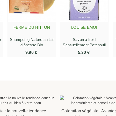
FERME DU HITTON
LOUISE EMOI
AJOUTER AU PANIER
AJOUTER AU PANIER
e
Shampoing Nature au lait
Savon à froid
d'ânesse Bio
Sensuellement Patchouli
9,90 €
5,30 €
te : la nouvelle tendance
Coloration végétale : Avanta