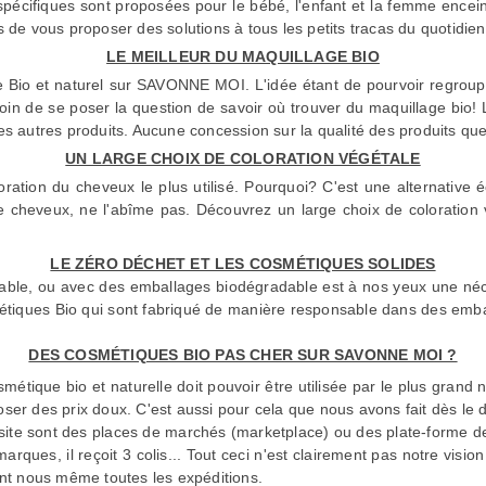
pécifiques sont proposées pour le bébé, l'enfant et la femme encei
de vous proposer des solutions à tous les petits tracas du quotidien
LE MEILLEUR DU MAQUILLAGE BIO
e Bio
et naturel sur SAVONNE MOI. L'idée étant de pourvoir regrouper
oin de se poser la question de savoir où trouver du maquillage bio! 
r les autres produits. Aucune concession sur la qualité des produits q
UN LARGE CHOIX DE COLORATION VÉGÉTALE
ration du cheveux le plus utilisé. Pourquoi? C'est une alternative 
le cheveux, ne l'abîme pas. Découvrez un large choix de
coloration
LE ZÉRO DÉCHET ET LES COSMÉTIQUES SOLIDES
isable, ou avec des emballages biodégradable est à nos yeux une néc
tiques Bio qui sont fabriqué de manière responsable dans des emba
DES COSMÉTIQUES BIO PAS CHER SUR SAVONNE MOI ?
smétique bio et naturelle doit pouvoir être utilisée par le plus grand 
oser des prix doux. C'est aussi pour cela que nous avons fait dès le d
ite sont des places de marchés (marketplace) ou des plate-forme de 
arques, il reçoit 3 colis... Tout ceci n'est clairement pas notre visio
ant nous même toutes les expéditions.