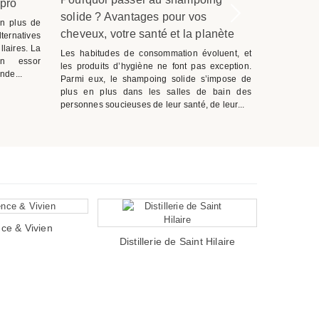
 pro
naturell
solide ? Avantages pour vos
naturels 
n plus de
cheveux, votre santé et la planète
ternatives
Pendant 
llaires. La
convention
Les habitudes de consommation évoluent, et
un essor
contre les o
les produits d’hygiène ne font pas exception.
nde...
Pourtant, 
Parmi eux, le shampoing solide s’impose de
tournent ver
plus en plus dans les salles de bain des
personnes soucieuses de leur santé, de leur...
E
ce & Vivien
Distillerie de Saint Hilaire