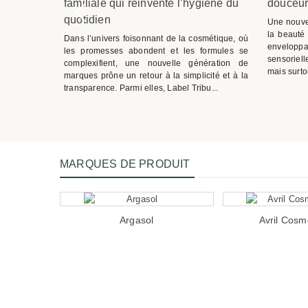
familiale qui réinvente l’hygiène du
douceur 
quotidien
n heureux
Une nouve
 à sa baby
la beauté 
Dans l’univers foisonnant de la cosmétique, où
nce depuis
envelop
les promesses abondent et les formules se
hower est
sensorielle
complexifient, une nouvelle génération de
mis et/ou en
mais surto
marques prône un retour à la simplicité et à la
transparence. Parmi elles, Label Tribu...
MARQUES DE PRODUIT
p
Argasol
Avril Cosm