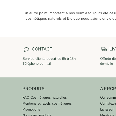
Un autre point important à nos yeux a toujours été cel
cosmétiques naturels et Bio que nous avions envie 
CONTACT
LI
Service clients ouvert de 9h à 18h
Offerte dè
Téléphone ou mail
domicile
PRODUITS
A PRO
FAQ Cosmétiques naturelles
Qui somm
Mentions et labels cosmétiques
Contatez-
Promotions
Livraison
Nouveaux produits
Mentions 