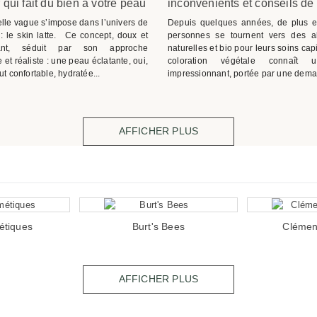
qui fait du bien à votre peau
inconvénients et conseils de
lle vague s’impose dans l’univers de
Depuis quelques années, de plus e
: le skin latte. Ce concept, doux et
personnes se tournent vers des al
pant, séduit par son approche
naturelles et bio pour leurs soins capi
 et réaliste : une peau éclatante, oui,
coloration végétale connaît 
ut confortable, hydratée...
impressionnant, portée par une dema
AFFICHER PLUS
étiques
Burt's Bees
Clémen
AFFICHER PLUS