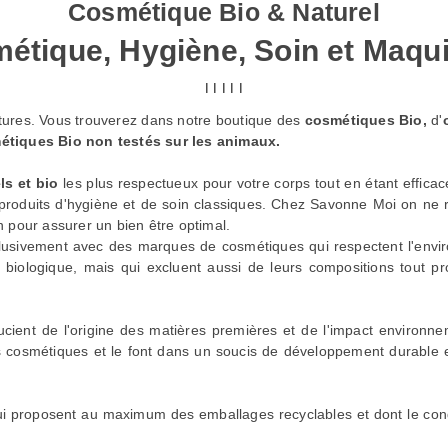
Cosmétique Bio & Naturel
étique, Hygiène, Soin et Maqui
I I I I I
utures. Vous trouverez dans notre boutique des
cosmétiques Bio,
d'
étiques Bio non testés sur les animaux.
ls et bio
les plus respectueux pour votre corps tout en étant effic
x produits d'hygiène et de soin classiques. Chez Savonne Moi on ne r
n pour assurer un bien être optimal.
xclusivement avec des marques de cosmétiques qui respectent l'envir
ure biologique, mais qui excluent aussi de leurs compositions tout 
ucient de l'origine des matières premières et de l'impact environ
s cosmétiques et le font dans un soucis de développement durable 
i proposent au maximum des emballages recyclables et dont le condi