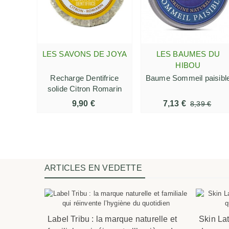
LES SAVONS DE JOYA
LES BAUMES DU
AJOUTER AU PANIER
AJOUTER AU PANIER
HIBOU
Recharge Dentifrice
Baume Sommeil paisibl
solide Citron Romarin
9,90 €
7,13 €
8,39 €
ARTICLES EN VEDETTE
ur une
Label Tribu : la marque naturelle et
Skin Lat