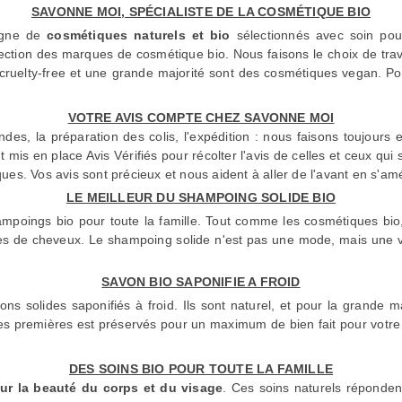
SAVONNE MOI, SPÉCIALISTE DE LA COSMÉTIQUE BIO
igne de
cosmétiques naturels et bio
sélectionnés avec soin pou
ection des marques de cosmétique bio. Nous faisons le choix de travai
t cruelty-free et une grande majorité sont des cosmétiques vegan. Po
VOTRE AVIS COMPTE CHEZ SAVONNE MOI
es, la préparation des colis, l'expédition : nous faisons toujours 
mis en place Avis Vérifiés pour récolter l'avis de celles et ceux qui 
ues. Vos avis sont précieux et nous aident à aller de l'avant en s'amé
LE MEILLEUR DU SHAMPOING SOLIDE BIO
hampoings bio pour toute la famille. Tout comme les cosmétiques bio
pes de cheveux. Le shampoing solide n'est pas une mode, mais une vé
SAVON BIO SAPONIFIE A FROID
ns solides saponifiés à froid. Ils sont naturel, et pour la grande 
es premières est préservés pour un maximum de bien fait pour votre
DES SOINS BIO POUR TOUTE LA FAMILLE
r la beauté du corps et du visage
. Ces soins naturels réponde