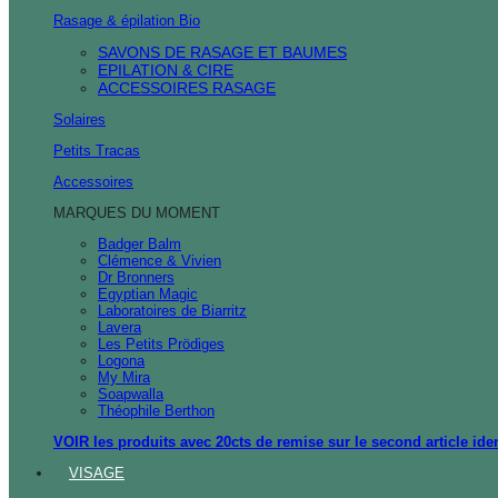
Rasage & épilation Bio
SAVONS DE RASAGE ET BAUMES
EPILATION & CIRE
ACCESSOIRES RASAGE
Solaires
Petits Tracas
Accessoires
MARQUES DU MOMENT
Badger Balm
Clémence & Vivien
Dr Bronners
Egyptian Magic
Laboratoires de Biarritz
Lavera
Les Petits Prödiges
Logona
My Mira
Soapwalla
Théophile Berthon
VOIR les produits avec 20cts de remise sur le second article ide
VISAGE