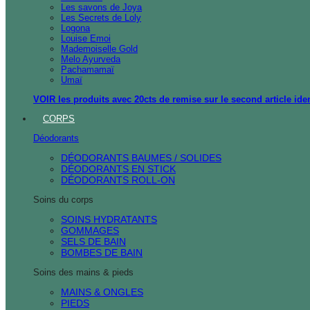
Les savons de Joya
Les Secrets de Loly
Logona
Louise Emoi
Mademoiselle Gold
Melo Ayurveda
Pachamamaï
Umaï
VOIR les produits avec 20cts de remise sur le second article ide
CORPS
Déodorants
DÉODORANTS BAUMES / SOLIDES
DÉODORANTS EN STICK
DÉODORANTS ROLL-ON
Soins du corps
SOINS HYDRATANTS
GOMMAGES
SELS DE BAIN
BOMBES DE BAIN
Soins des mains & pieds
MAINS & ONGLES
PIEDS