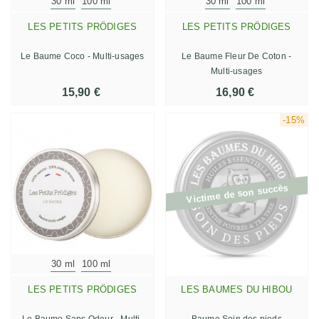
30 ml
100 ml
30 ml
100 ml
LES PETITS PRÖDIGES
LES PETITS PRÖDIGES
Le Baume Coco - Multi-usages
Le Baume Fleur De Coton -
Multi-usages
15,90 €
16,90 €
-15%
Victime de son succès
30 ml
100 ml
LES PETITS PRÖDIGES
LES BAUMES DU HIBOU
Le Baume Sans Odeur - Multi-
Baume Soin des pieds