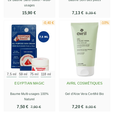
usages
15,90 €
7,13 €
8,39 €
-0,40 €
-10%
7,5 ml
59 ml
75 ml
118 ml
EGYPTIAN MAGIC
AVRIL COSMÉTIQUES
Baume Multi-usages 100%
Gel d'Aloe Vera Certifié Bio
Naturel
7,50 €
7,20 €
7,90 €
8,00 €