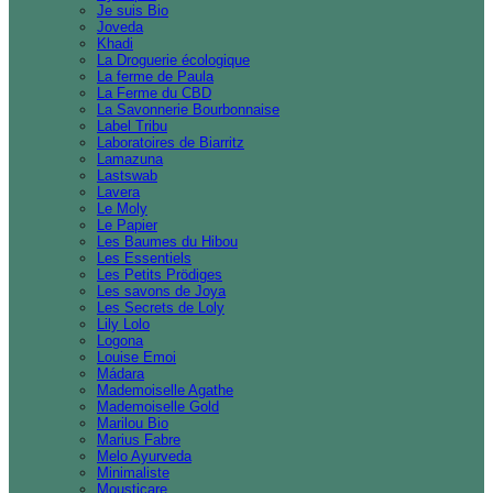
Je suis Bio
Joveda
Khadi
La Droguerie écologique
La ferme de Paula
La Ferme du CBD
La Savonnerie Bourbonnaise
Label Tribu
Laboratoires de Biarritz
Lamazuna
Lastswab
Lavera
Le Moly
Le Papier
Les Baumes du Hibou
Les Essentiels
Les Petits Prödiges
Les savons de Joya
Les Secrets de Loly
Lily Lolo
Logona
Louise Emoi
Mádara
Mademoiselle Agathe
Mademoiselle Gold
Marilou Bio
Marius Fabre
Melo Ayurveda
Minimaliste
Mousticare