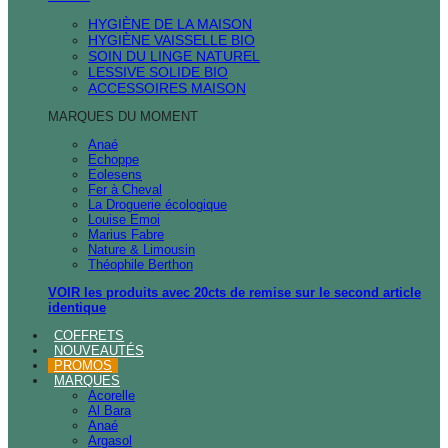
HYGIÈNE DE LA MAISON
HYGIÈNE VAISSELLE BIO
SOIN DU LINGE NATUREL
LESSIVE SOLIDE BIO
ACCESSOIRES MAISON
MARQUES DU MOMENT
Anaé
Echoppe
Eolesens
Fer à Cheval
La Droguerie écologique
Louise Emoi
Marius Fabre
Nature & Limousin
Théophile Berthon
VOIR les produits avec 20cts de remise sur le second article
identique
COFFRETS
NOUVEAUTÉS
PROMOS
MARQUES
Acorelle
Al Bara
Anaé
Argasol