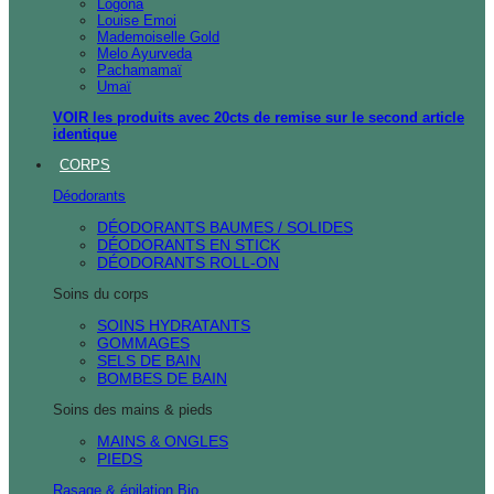
Logona
Louise Emoi
Mademoiselle Gold
Melo Ayurveda
Pachamamaï
Umaï
VOIR les produits avec 20cts de remise sur le second article
identique
CORPS
Déodorants
DÉODORANTS BAUMES / SOLIDES
DÉODORANTS EN STICK
DÉODORANTS ROLL-ON
Soins du corps
SOINS HYDRATANTS
GOMMAGES
SELS DE BAIN
BOMBES DE BAIN
Soins des mains & pieds
MAINS & ONGLES
PIEDS
Rasage & épilation Bio