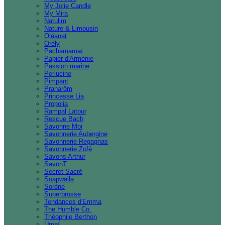
My Jolie Candle
My Mira
Natulim
Nature & Limousin
Oléanat
Orély
Pachamamaï
Papier d'Arménie
Passion marine
Perlucine
Pimpant
Pranarôm
Princesse Lia
Propolia
Rampal Latour
Rescue Bach
Savonne Moi
Savonnerie Aubergine
Savonnerie Regagnas
Savonnerie Zofé
Savons Arthur
SavonT
Secret Sacré
Soapwalla
Sorène
Superbrosse
Tendances d'Emma
The Humble Co.
Théophile Berthon
Umaï