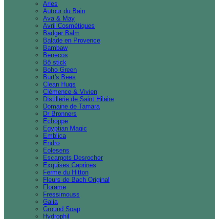
Aries
Autour du Bain
Ava & May
Avril Cosmétiques
Badger Balm
Balade en Provence
Bambaw
Benecos
Bô stick
Boho Green
Burt's Bees
Clean Hugs
Clémence & Vivien
Distillerie de Saint Hilaire
Domaine de Tamara
Dr Bronners
Echoppe
Egyptian Magic
Emblica
Endro
Eolesens
Escargots Desrocher
Exquises Caprines
Ferme du Hitton
Fleurs de Bach Original
Florame
Fressimouss
Gaiia
Ground Soap
Hydrophil