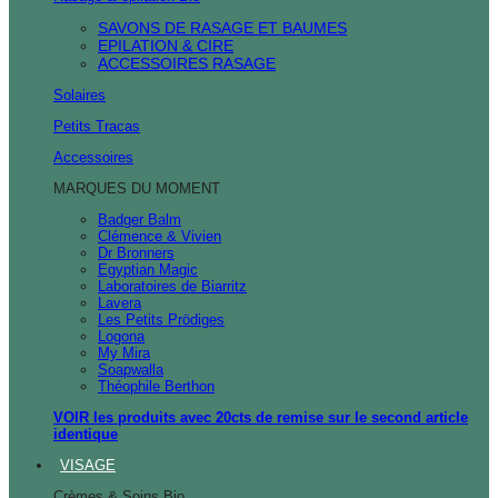
SAVONS DE RASAGE ET BAUMES
EPILATION & CIRE
ACCESSOIRES RASAGE
Solaires
Petits Tracas
Accessoires
MARQUES DU MOMENT
Badger Balm
Clémence & Vivien
Dr Bronners
Egyptian Magic
Laboratoires de Biarritz
Lavera
Les Petits Prödiges
Logona
My Mira
Soapwalla
Théophile Berthon
VOIR les produits avec 20cts de remise sur le second article
identique
VISAGE
Crèmes & Soins Bio