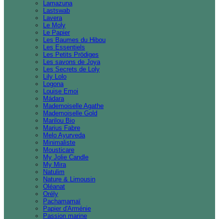
Lamazuna
Lastswab
Lavera
Le Moly
Le Papier
Les Baumes du Hibou
Les Essentiels
Les Petits Prödiges
Les savons de Joya
Les Secrets de Loly
Lily Lolo
Logona
Louise Emoi
Mádara
Mademoiselle Agathe
Mademoiselle Gold
Marilou Bio
Marius Fabre
Melo Ayurveda
Minimaliste
Mousticare
My Jolie Candle
My Mira
Natulim
Nature & Limousin
Oléanat
Orély
Pachamamaï
Papier d'Arménie
Passion marine