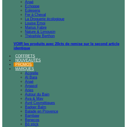
Anaé
Echoppe
Eolesens
Fer à Cheval
La Droguerie écologique
Louise Emoi
Marius Fabre
Nature & Limousin
Théophile Berthon
VOIR les produits avec 20cts de remise sur le second article
identique
COFFRETS
NOUVEAUTÉS
PROMOS
MARQUES
Acorelle
Al Bara
Anaé
Argasol
Aries
Autour du Bain
Ava & May
Avril Cosmétiques
Badger Balm
Balade en Provence
Bambaw
Benecos
Bô stick