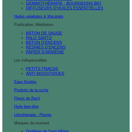
GEMMOTHÉRAPIE - BOURGEONS BIO
DIFFUSEURS D'HUILES ESSENTIELLES
Huiles végétales & Macérats
Purification, Méditation
BÂTON DE SAUGE
PALO SANTO
BÂTON D'ENCENS
RÉSINES D'ENCENS
PAPIER D'ARMÉNIE
Les indispensables
PETITS TRACAS
ANTI MOUSTIQUES
Eaux florales
Produits de la ruche
Fleurs de Bach
Huile bien-être
Lithotherapie - Pierres
Marques du moment
Distillerie de Saint Hilaire