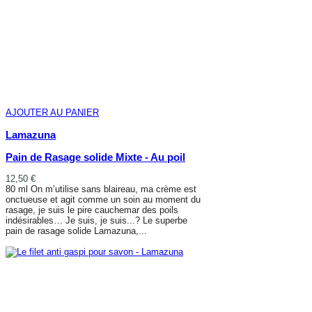
AJOUTER AU PANIER
Lamazuna
Pain de Rasage solide Mixte - Au poil
12,50 €
80 ml On m’utilise sans blaireau, ma crème est
onctueuse et agit comme un soin au moment du
rasage, je suis le pire cauchemar des poils
indésirables… Je suis, je suis...? Le superbe
pain de rasage solide Lamazuna,...
AJOUTER AU PANIER