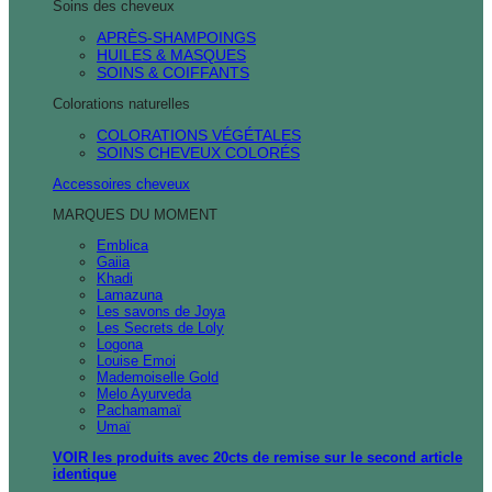
Soins des cheveux
APRÈS-SHAMPOINGS
HUILES & MASQUES
SOINS & COIFFANTS
Colorations naturelles
COLORATIONS VÉGÉTALES
SOINS CHEVEUX COLORÉS
Accessoires cheveux
MARQUES DU MOMENT
Emblica
Gaiia
Khadi
Lamazuna
Les savons de Joya
Les Secrets de Loly
Logona
Louise Emoi
Mademoiselle Gold
Melo Ayurveda
Pachamamaï
Umaï
VOIR les produits avec 20cts de remise sur le second article
identique