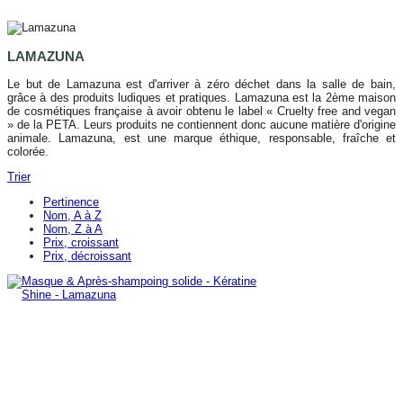
LAMAZUNA
Le but de Lamazuna est d'arriver à zéro déchet dans la salle de bain,
grâce à des produits ludiques et pratiques. Lamazuna est la 2ème maison
de cosmétiques française à avoir obtenu le label « Cruelty free and vegan
» de la PETA. Leurs produits ne contiennent donc aucune matière d'origine
animale. Lamazuna, est une marque éthique, responsable, fraîche et
colorée.
Trier
Pertinence
Nom, A à Z
Nom, Z à A
Prix, croissant
Prix, décroissant