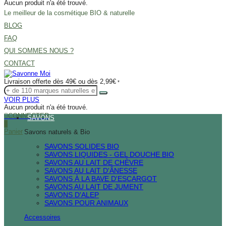
Aucun produit n'a été trouvé.
Le meilleur de la cosmétique BIO & naturelle
BLOG
FAQ
QUI SOMMES NOUS ?
CONTACT
Livraison offerte dès 49€ ou dès 2,99€
*
VOIR PLUS
Aucun produit n'a été trouvé.
CONNECTER
SAVONS
0
Panier
Savons naturels & Bio
SAVONS SOLIDES BIO
SAVONS LIQUIDES - GEL DOUCHE BIO
SAVONS AU LAIT DE CHÈVRE
SAVONS AU LAIT D'ÂNESSE
SAVONS À LA BAVE D'ESCARGOT
SAVONS AU LAIT DE JUMENT
SAVONS D'ALEP
SAVONS POUR ANIMAUX
Accessoires