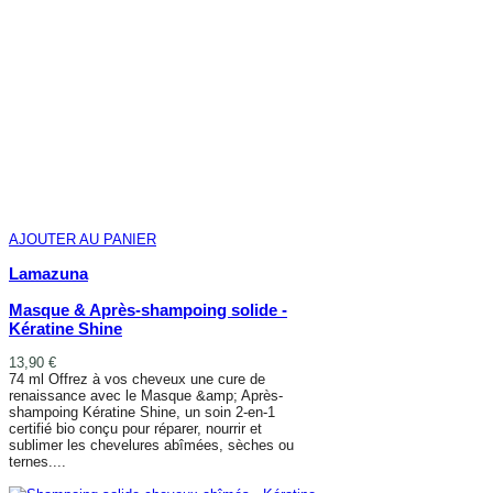
AJOUTER AU PANIER
Lamazuna
Masque & Après-shampoing solide -
Kératine Shine
13,90 €
74 ml Offrez à vos cheveux une cure de
renaissance avec le Masque &amp; Après-
shampoing Kératine Shine, un soin 2-en-1
certifié bio conçu pour réparer, nourrir et
sublimer les chevelures abîmées, sèches ou
ternes....
AJOUTER AU PANIER