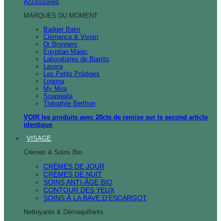
Accessoires
MARQUES DU MOMENT
Badger Balm
Clémence & Vivien
Dr Bronners
Egyptian Magic
Laboratoires de Biarritz
Lavera
Les Petits Prödiges
Logona
My Mira
Soapwalla
Théophile Berthon
VOIR les produits avec 20cts de remise sur le second article
identique
VISAGE
Crèmes & Soins Bio
CRÈMES DE JOUR
CRÈMES DE NUIT
SOINS ANTI-ÂGE BIO
CONTOUR DES YEUX
SOINS À LA BAVE D'ESCARGOT
Nettoyants & Démaquillants