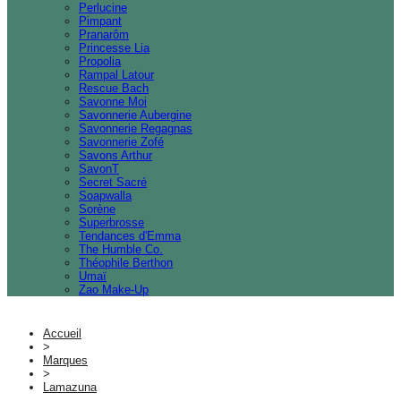
Perlucine
Pimpant
Pranarôm
Princesse Lia
Propolia
Rampal Latour
Rescue Bach
Savonne Moi
Savonnerie Aubergine
Savonnerie Regagnas
Savonnerie Zofé
Savons Arthur
SavonT
Secret Sacré
Soapwalla
Sorène
Superbrosse
Tendances d'Emma
The Humble Co.
Théophile Berthon
Umaï
Zao Make-Up
Accueil
>
Marques
>
Lamazuna