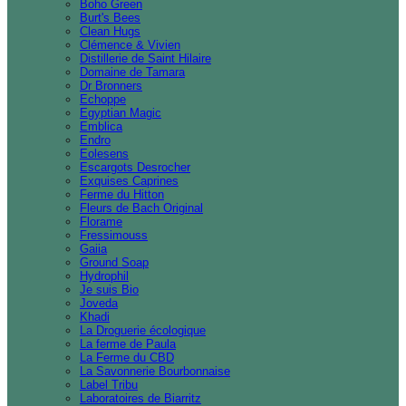
Boho Green
Burt's Bees
Clean Hugs
Clémence & Vivien
Distillerie de Saint Hilaire
Domaine de Tamara
Dr Bronners
Echoppe
Egyptian Magic
Emblica
Endro
Eolesens
Escargots Desrocher
Exquises Caprines
Ferme du Hitton
Fleurs de Bach Original
Florame
Fressimouss
Gaiia
Ground Soap
Hydrophil
Je suis Bio
Joveda
Khadi
La Droguerie écologique
La ferme de Paula
La Ferme du CBD
La Savonnerie Bourbonnaise
Label Tribu
Laboratoires de Biarritz