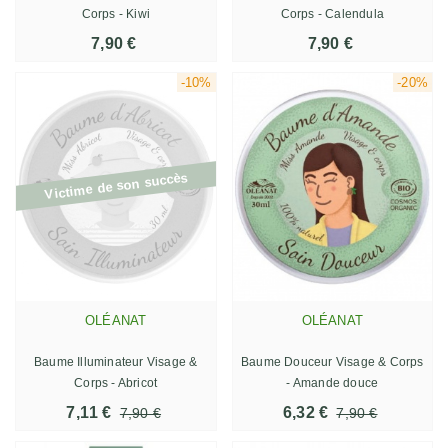
Corps - Kiwi
Corps - Calendula
7,90 €
7,90 €
-10%
-20%
Victime de son succès
OLÉANAT
OLÉANAT
Baume Illuminateur Visage &
Baume Douceur Visage & Corps
Corps - Abricot
- Amande douce
7,11 €
6,32 €
7,90 €
7,90 €