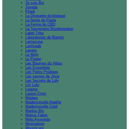
Je suis Bio
Joveda
Khadi
La Droguerie écologique
La ferme de Paula
La Ferme du CBD
La Savonnerie Bourbonnaise
Label Tribu
Laboratoires de Biarritz
Lamazuna
Lastswab
Lavera
Le Moly
Le Papier
Les Baumes du Hibou
Les Essentiels
Les Petits Prödiges
Les savons de Joya
Les Secrets de Loly
Lily Lolo
Logona
Louise Emoi
Mádara
Mademoiselle Agathe
Mademoiselle Gold
Marilou Bio
Marius Fabre
Melo Ayurveda
Minimaliste
Mousticare