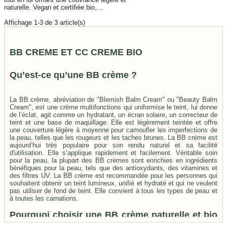
naturelle. Vegan et certifiée bio,...
AJOUTER AU PANIER
Affichage
1
-3 de 3 article(s)
BB CREME ET CC CREME BIO
Qu’est-ce qu’une BB crème ?
La BB crème, abréviation de "Blemish Balm Cream" ou "Beauty Balm
Cream", est une crème multifonctions qui uniformise le teint, lui donne
de l’éclat, agit comme un hydratant, un écran solaire, un correcteur de
teint et une base de maquillage. Elle est légèrement teintée et offre
une couverture légère à moyenne pour camoufler les imperfections de
la peau, telles que les rougeurs et les taches brunes. La BB crème est
aujourd’hui très populaire pour son rendu naturel et sa facilité
d'utilisation. Elle s’applique rapidement et facilement. Véritable soin
pour la peau, la plupart des BB crèmes sont enrichies en ingrédients
bénéfiques pour la peau, tels que des antioxydants, des vitamines et
des filtres UV. La BB crème est recommandée pour les personnes qui
souhaitent obtenir un teint lumineux, unifié et hydraté et qui ne veulent
pas utiliser de fond de teint. Elle convient à tous les types de peau et
à toutes les carnations.
Pourquoi choisir une BB crème naturelle et bio
?