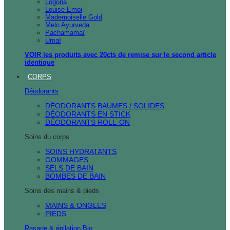
Logona
Louise Emoi
Mademoiselle Gold
Melo Ayurveda
Pachamamaï
Umaï
VOIR les produits avec 20cts de remise sur le second article
identique
CORPS
Déodorants
DÉODORANTS BAUMES / SOLIDES
DÉODORANTS EN STICK
DÉODORANTS ROLL-ON
Soins du corps
SOINS HYDRATANTS
GOMMAGES
SELS DE BAIN
BOMBES DE BAIN
Soins des mains & pieds
MAINS & ONGLES
PIEDS
Rasage & épilation Bio