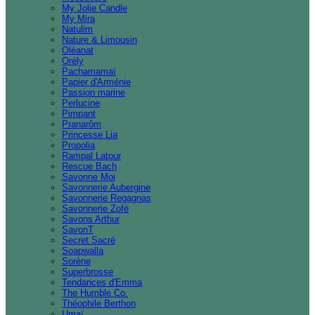
My Jolie Candle
My Mira
Natulim
Nature & Limousin
Oléanat
Orély
Pachamamaï
Papier d'Arménie
Passion marine
Perlucine
Pimpant
Pranarôm
Princesse Lia
Propolia
Rampal Latour
Rescue Bach
Savonne Moi
Savonnerie Aubergine
Savonnerie Regagnas
Savonnerie Zofé
Savons Arthur
SavonT
Secret Sacré
Soapwalla
Sorène
Superbrosse
Tendances d'Emma
The Humble Co.
Théophile Berthon
Umaï