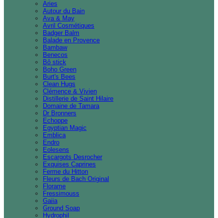
Aries
Autour du Bain
Ava & May
Avril Cosmétiques
Badger Balm
Balade en Provence
Bambaw
Benecos
Bô stick
Boho Green
Burt's Bees
Clean Hugs
Clémence & Vivien
Distillerie de Saint Hilaire
Domaine de Tamara
Dr Bronners
Echoppe
Egyptian Magic
Emblica
Endro
Eolesens
Escargots Desrocher
Exquises Caprines
Ferme du Hitton
Fleurs de Bach Original
Florame
Fressimouss
Gaiia
Ground Soap
Hydrophil