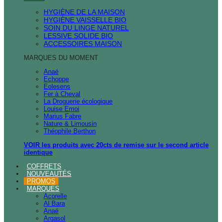
HYGIÈNE DE LA MAISON
HYGIÈNE VAISSELLE BIO
SOIN DU LINGE NATUREL
LESSIVE SOLIDE BIO
ACCESSOIRES MAISON
MARQUES DU MOMENT
Anaé
Echoppe
Eolesens
Fer à Cheval
La Droguerie écologique
Louise Emoi
Marius Fabre
Nature & Limousin
Théophile Berthon
VOIR les produits avec 20cts de remise sur le second article
identique
COFFRETS
NOUVEAUTÉS
PROMOS
MARQUES
Acorelle
Al Bara
Anaé
Argasol