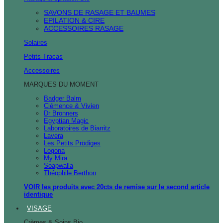
SAVONS DE RASAGE ET BAUMES
EPILATION & CIRE
ACCESSOIRES RASAGE
Solaires
Petits Tracas
Accessoires
MARQUES DU MOMENT
Badger Balm
Clémence & Vivien
Dr Bronners
Egyptian Magic
Laboratoires de Biarritz
Lavera
Les Petits Prödiges
Logona
My Mira
Soapwalla
Théophile Berthon
VOIR les produits avec 20cts de remise sur le second article
identique
VISAGE
Crèmes & Soins Bio