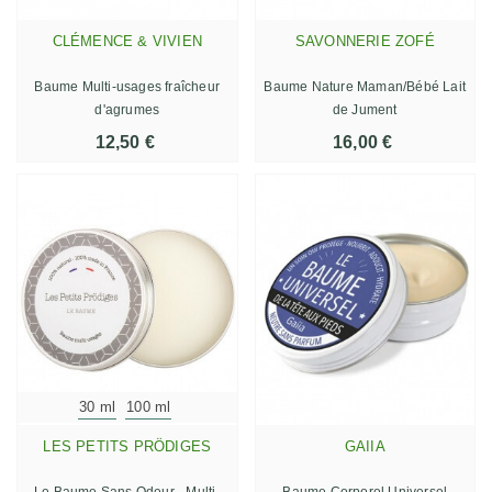
CLÉMENCE & VIVIEN
SAVONNERIE ZOFÉ
Baume Multi-usages fraîcheur
Baume Nature Maman/Bébé Lait
d'agrumes
de Jument
12,50 €
16,00 €
30 ml
100 ml
LES PETITS PRÖDIGES
GAIIA
Le Baume Sans Odeur - Multi-
Baume Corporel Universel