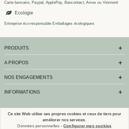
Carte bancaire, Paypal, ApplePay, Bancontact, Amex ou Virement
Ecologie
Entreprise éco-responsable Emballages écologiques
PRODUITS
A PROPOS
NOS ENGAGEMENTS
INFORMATIONS
Savonne moi ! - Tous droits réservés.
Ce site Web utilise ses propres cookies et ceux de tiers pour
améliorer nos services.
Réalisation :
Agence Web Beforcom
- Référencement :
Agence SEO
Données personnelles
-
Configurer mes cookies
Beforseo
Nouveaux clients :
5€ de remise
sur