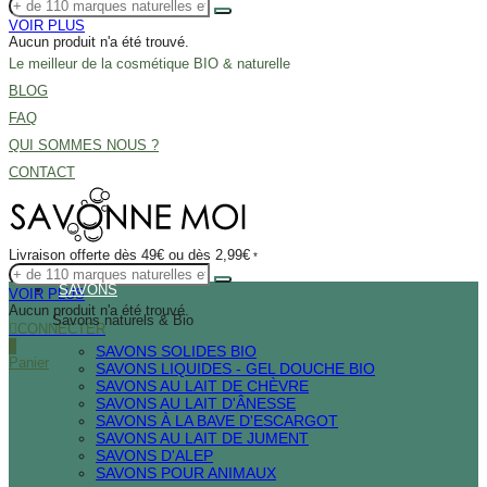
VOIR PLUS
Aucun produit n'a été trouvé.
Le meilleur de la cosmétique BIO & naturelle
BLOG
FAQ
QUI SOMMES NOUS ?
CONTACT
Livraison offerte dès 49€ ou dès 2,99€
*
SAVONS
VOIR PLUS
Aucun produit n'a été trouvé.
Savons naturels & Bio
CONNECTER
0
SAVONS SOLIDES BIO
Panier
SAVONS LIQUIDES - GEL DOUCHE BIO
SAVONS AU LAIT DE CHÈVRE
SAVONS AU LAIT D'ÂNESSE
SAVONS À LA BAVE D'ESCARGOT
SAVONS AU LAIT DE JUMENT
SAVONS D'ALEP
SAVONS POUR ANIMAUX