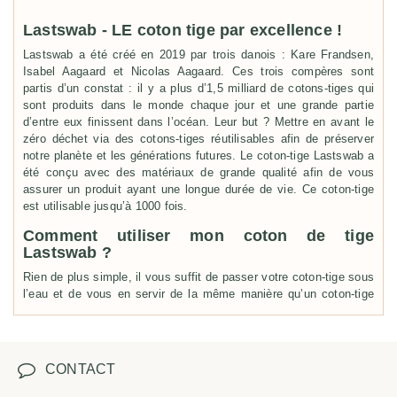
Lastswab - LE coton tige par excellence !
Lastswab a été créé en 2019 par trois danois : Kare Frandsen,
Isabel Aagaard et Nicolas Aagaard. Ces trois compères sont
partis d’un constat : il y a plus d’1,5 milliard de cotons-tiges qui
sont produits dans le monde chaque jour et une grande partie
d’entre eux finissent dans l’océan. Leur but ? Mettre en avant le
zéro déchet via des cotons-tiges réutilisables afin de préserver
notre planète et les générations futures. Le coton-tige Lastswab a
été conçu avec des matériaux de grande qualité afin de vous
assurer un produit ayant une longue durée de vie. Ce coton-tige
est utilisable jusqu’à 1000 fois.
Comment utiliser mon coton de tige
Lastswab ?
Rien de plus simple, il vous suffit de passer votre coton-tige sous
l’eau et de vous en servir de la même manière qu’un coton-tige
jetable.
Comment nettoyer mon coton-tige
Lastswab ?
CONTACT
Après utilisation de votre coton-tige Lastswab, et afin de