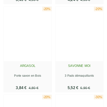
-20%
-20%
ARGASOL
SAVONNE MOI
Porte savon en Bois
3 Pads démaquillants
3,84 €
5,52 €
4,80 €
6,90 €
-20%
-30%