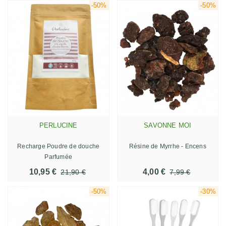
-50%
-50%
PERLUCINE
SAVONNE MOI
Recharge Poudre de douche
Résine de Myrrhe - Encens
Parfumée
10,95 €
4,00 €
21,90 €
7,99 €
-50%
-30%