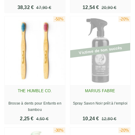
38,32 €
12,54 €
47,90 €
20,90 €
-50%
-20%
Victime de son succès
THE HUMBLE CO.
MARIUS FABRE
Brosse à dents pour Enfants en
Spray Savon Noir prêt à l'emploi
bambou
2,25 €
10,24 €
4,50 €
12,80 €
-30%
-20%