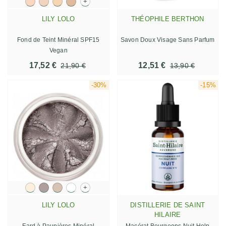
+
LILY LOLO
THÉOPHILE BERTHON
Fond de Teint Minéral SPF15
Savon Doux Visage Sans Parfum
Vegan
17,52 €
12,51 €
21,90 €
13,90 €
-30%
-15%
+
LILY LOLO
DISTILLERIE DE SAINT
HILAIRE
Fard à Paupières Minéral
Macérat Bourgeons Nuit Help