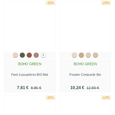
-15%
-20%
+
BOHO GREEN
BOHO GREEN
Fard à paupières BIO Mat
Poudre Compacte Bio
7,61 €
10,24 €
8,95 €
12,80 €
-20%
-10%