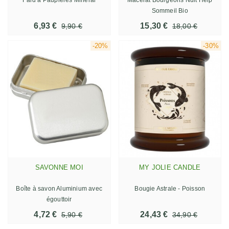
Sommeil Bio
6,93 €
15,30 €
9,90 €
18,00 €
-20%
-30%
SAVONNE MOI
MY JOLIE CANDLE
Boîte à savon Aluminium avec
Bougie Astrale - Poisson
égouttoir
4,72 €
24,43 €
5,90 €
34,90 €