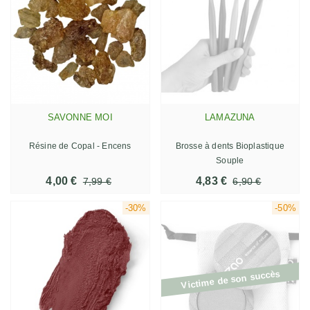
SAVONNE MOI
LAMAZUNA
Résine de Copal - Encens
Brosse à dents Bioplastique
Souple
4,00 €
4,83 €
7,99 €
6,90 €
-30%
-50%
Victime de son succès