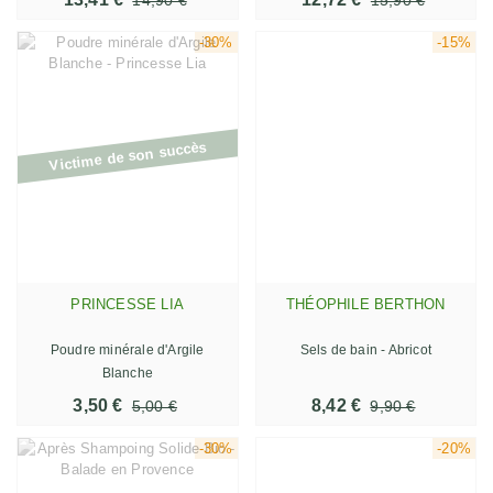
-30%
-15%
Victime de son succès
PRINCESSE LIA
THÉOPHILE BERTHON
Poudre minérale d'Argile
Sels de bain - Abricot
Blanche
3,50 €
8,42 €
5,00 €
9,90 €
-30%
-20%