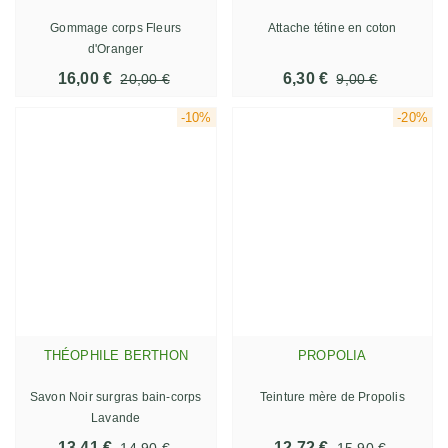
Gommage corps Fleurs
Attache tétine en coton
d'Oranger
16,00 €
6,30 €
20,00 €
9,00 €
-10%
-20%
THÉOPHILE BERTHON
PROPOLIA
Savon Noir surgras bain-corps
Teinture mère de Propolis
Lavande
13,41 €
12,72 €
14,90 €
15,90 €