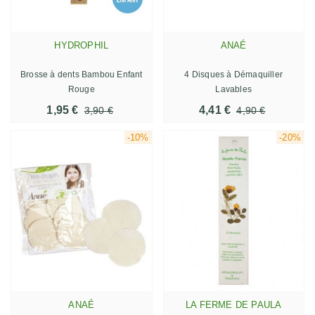
HYDROPHIL
ANAÉ
Brosse à dents Bambou Enfant
4 Disques à Démaquiller
Rouge
Lavables
1,95 €
4,41 €
3,90 €
4,90 €
-10%
-20%
ANAÉ
LA FERME DE PAULA