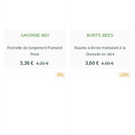
SAVONNE MOI
BURT'S BEES
Pochette de rangement Flamand
Baume à lèvres Hydratant à la
Rose
Grenade en stick
3,36 €
3,60 €
4,20 €
4,00 €
-5%
-10%