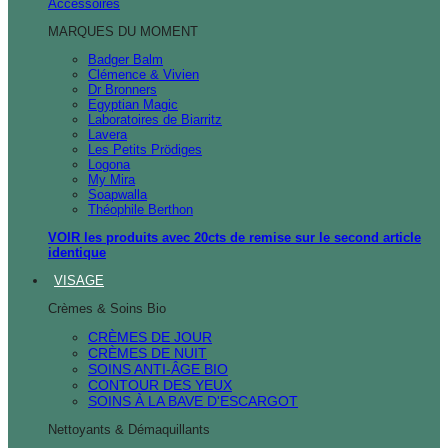
Accessoires
MARQUES DU MOMENT
Badger Balm
Clémence & Vivien
Dr Bronners
Egyptian Magic
Laboratoires de Biarritz
Lavera
Les Petits Prödiges
Logona
My Mira
Soapwalla
Théophile Berthon
VOIR les produits avec 20cts de remise sur le second article
identique
VISAGE
Crèmes & Soins Bio
CRÈMES DE JOUR
CRÈMES DE NUIT
SOINS ANTI-ÂGE BIO
CONTOUR DES YEUX
SOINS À LA BAVE D'ESCARGOT
Nettoyants & Démaquillants