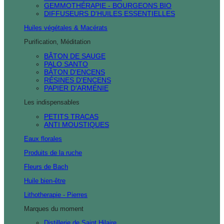
GEMMOTHÉRAPIE - BOURGEONS BIO
DIFFUSEURS D'HUILES ESSENTIELLES
Huiles végétales & Macérats
Purification, Méditation
BÂTON DE SAUGE
PALO SANTO
BÂTON D'ENCENS
RÉSINES D'ENCENS
PAPIER D'ARMÉNIE
Les indispensables
PETITS TRACAS
ANTI MOUSTIQUES
Eaux florales
Produits de la ruche
Fleurs de Bach
Huile bien-être
Lithotherapie - Pierres
Marques du moment
Distillerie de Saint Hilaire