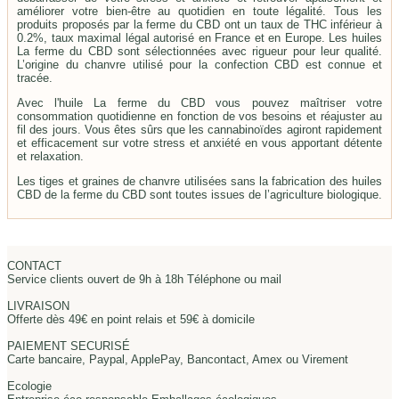
améliorer votre bien-être au quotidien en toute légalité. Tous les
produits proposés par la ferme du CBD ont un taux de THC inférieur à
0.2%, taux maximal légal autorisé en France et en Europe. Les huiles
La ferme du CBD sont sélectionnées avec rigueur pour leur qualité.
L’origine du chanvre utilisé pour la confection CBD est connue et
tracée.
Avec l'huile La ferme du CBD vous pouvez maîtriser votre
consommation quotidienne en fonction de vos besoins et réajuster au
fil des jours. Vous êtes sûrs que les cannabinoïdes agiront rapidement
et efficacement sur votre stress et anxiété en vous apportant détente
et relaxation.
Les tiges et graines de chanvre utilisées sans la fabrication des huiles
CBD de la ferme du CBD sont toutes issues de l’agriculture biologique.
Il existe deux types d'huile CBD. Les huiles full spectrum qui
contiennent l’ensemble des molécules organiques de la plantes, les
cannabinoïdes mais aussi les terpènes, vitamines et oméga 3 et 6.
Les huiles Broad Spectrum qui ne contiennent pas de THC.
CONTACT
Service clients ouvert de 9h à 18h Téléphone ou mail
Qui est La Ferme du CBD ?
LIVRAISON
Offerte dès 49€ en point relais et 59€ à domicile
La Ferme du CBD est un fabricant spécialisé dans les produits à base
de chanvre Bio. Les huiles de chanvre que propose La ferme du CBD
PAIEMENT SECURISÉ
sont faciles à doser et à utiliser grâce à la flacon pipette. Le format
Carte bancaire, Paypal, ApplePay, Bancontact, Amex ou Virement
10ml vous permet d'emmener votre flacon partout avec vous pour un
apaisement quotidien. Et puisque les huiles sont certifiées bio, elles
Ecologie
vous garantissent du chanvre cultivé sans engrais ni pesticides.