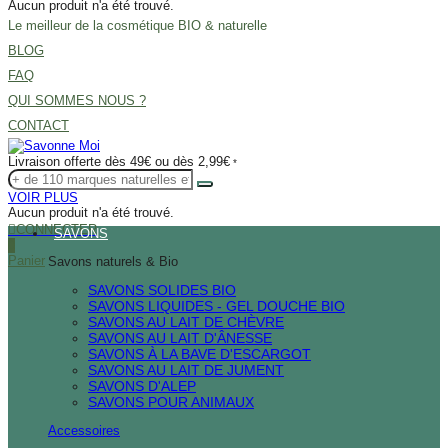
Aucun produit n'a été trouvé.
Le meilleur de la cosmétique BIO & naturelle
BLOG
FAQ
QUI SOMMES NOUS ?
CONTACT
Livraison offerte dès 49€ ou dès 2,99€
*
VOIR PLUS
Aucun produit n'a été trouvé.
CONNECTER
SAVONS
0
Panier
Savons naturels & Bio
SAVONS SOLIDES BIO
SAVONS LIQUIDES - GEL DOUCHE BIO
SAVONS AU LAIT DE CHÈVRE
SAVONS AU LAIT D'ÂNESSE
SAVONS À LA BAVE D'ESCARGOT
SAVONS AU LAIT DE JUMENT
SAVONS D'ALEP
SAVONS POUR ANIMAUX
Accessoires