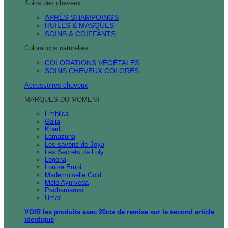
Soins des cheveux
APRÈS-SHAMPOINGS
HUILES & MASQUES
SOINS & COIFFANTS
Colorations naturelles
COLORATIONS VÉGÉTALES
SOINS CHEVEUX COLORÉS
Accessoires cheveux
MARQUES DU MOMENT
Emblica
Gaiia
Khadi
Lamazuna
Les savons de Joya
Les Secrets de Loly
Logona
Louise Emoi
Mademoiselle Gold
Melo Ayurveda
Pachamamaï
Umaï
VOIR les produits avec 20cts de remise sur le second article
identique