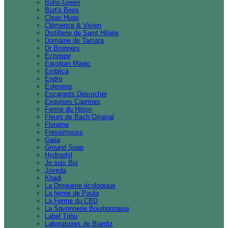
Boho Green
Burt's Bees
Clean Hugs
Clémence & Vivien
Distillerie de Saint Hilaire
Domaine de Tamara
Dr Bronners
Echoppe
Egyptian Magic
Emblica
Endro
Eolesens
Escargots Desrocher
Exquises Caprines
Ferme du Hitton
Fleurs de Bach Original
Florame
Fressimouss
Gaiia
Ground Soap
Hydrophil
Je suis Bio
Joveda
Khadi
La Droguerie écologique
La ferme de Paula
La Ferme du CBD
La Savonnerie Bourbonnaise
Label Tribu
Laboratoires de Biarritz