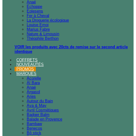
Anaé
Echoppe
Eolesens
Fer à Cheval
La Droguerie écologique
Louise Emoi
Marius Fabre
Nature & Limousin
Théophile Berthon
VOIR les produits avec 20cts de remise sur le second article
identique
COFFRETS
NOUVEAUTÉS
PROMOS
MARQUES
Acorelle
Al Bara
Anaé
Argasol
Aries
Autour du Bain
Ava & May
Avril Cosmétiques
Badger Balm
Balade en Provence
Bambaw
Benecos
Bô stick