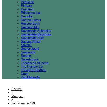
Perlucine
Pimpant
Pranarôm
Princesse Lia
Propolia
Rampal Latour
Rescue Bach
Savonne Moi
Savonnerie Aubergine
Savonnerie Regagnas
Savonnerie Zofé
Savons Arthur
SavonT
Secret Sacré
Soapwalla
Sorène
Superbrosse
Tendances d'Emma
The Humble Co.
Théophile Berthon
Umaï
Zao Make-Up
Accueil
>
Marques
>
La Ferme du CBD