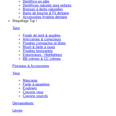
Dentifrice en pâte
Dentifrices naturels pour enfants
Brosses à dents naturelles
Bains de bouche & Fil dentaire
Accessoires hygiène dentaire
Maquillage
Top !
Teint
Fonds de teint & poudres
Anti-cernes & correcteurs
Poudres compactes et libres
Blush & fards à joues
Poudres bronzantes
Enlumineurs - Highlighters
BB crèmes & CC crèmes
Pinceaux & Accessoires
Yeux
Mascaras
Fards à paupières
Eyeliners
Crayons yeux
Crayons sourcils
Démaquillants
Lèvres