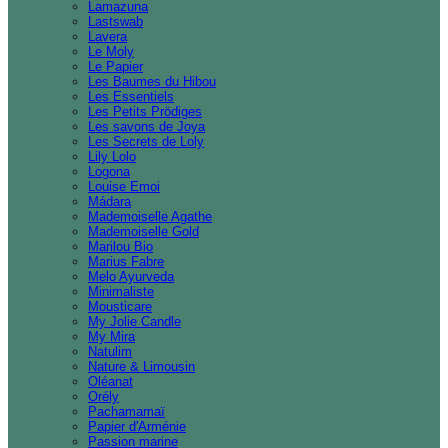
Lamazuna
Lastswab
Lavera
Le Moly
Le Papier
Les Baumes du Hibou
Les Essentiels
Les Petits Prödiges
Les savons de Joya
Les Secrets de Loly
Lily Lolo
Logona
Louise Emoi
Mádara
Mademoiselle Agathe
Mademoiselle Gold
Marilou Bio
Marius Fabre
Melo Ayurveda
Minimaliste
Mousticare
My Jolie Candle
My Mira
Natulim
Nature & Limousin
Oléanat
Orély
Pachamamaï
Papier d'Arménie
Passion marine