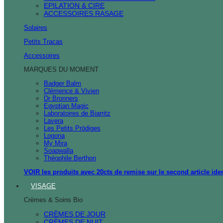
EPILATION & CIRE
ACCESSOIRES RASAGE
Solaires
Petits Tracas
Accessoires
MARQUES DU MOMENT
Badger Balm
Clémence & Vivien
Dr Bronners
Egyptian Magic
Laboratoires de Biarritz
Lavera
Les Petits Prödiges
Logona
My Mira
Soapwalla
Théophile Berthon
VOIR les produits avec 20cts de remise sur le second article ide
VISAGE
Crèmes & Soins Bio
CRÈMES DE JOUR
CRÈMES DE NUIT