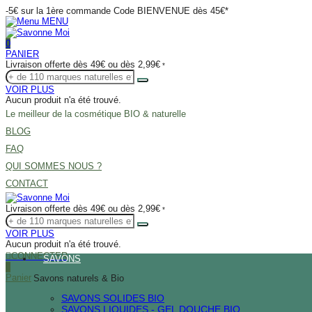
-5€ sur la 1ère commande Code BIENVENUE dès 45€*
MENU
0
PANIER
Livraison offerte dès 49€ ou dès 2,99€
*
VOIR PLUS
Aucun produit n'a été trouvé.
Le meilleur de la cosmétique BIO & naturelle
BLOG
FAQ
QUI SOMMES NOUS ?
CONTACT
Livraison offerte dès 49€ ou dès 2,99€
*
VOIR PLUS
Aucun produit n'a été trouvé.
CONNECTER
SAVONS
0
Panier
Savons naturels & Bio
SAVONS SOLIDES BIO
SAVONS LIQUIDES - GEL DOUCHE BIO