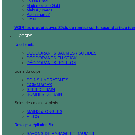
Louise Emoi
Mademoiselle Gold
Melo Ayurveda
Pachamamaï
Umaï
VOIR les produits avec 20cts de remise sur le second article ide
CORPS
Déodorants
DÉODORANTS BAUMES / SOLIDES
DÉODORANTS EN STICK
DÉODORANTS ROLL-ON
Soins du corps
SOINS HYDRATANTS
GOMMAGES
SELS DE BAIN
BOMBES DE BAIN
Soins des mains & pieds
MAINS & ONGLES
PIEDS
Rasage & épilation Bio
SAVONS DE RASAGE ET BAUMES