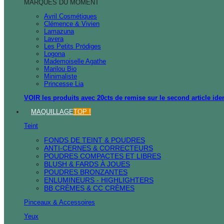
MARQUES DU MOMENT
Avril Cosmétiques
Clémence & Vivien
Lamazuna
Lavera
Les Petits Prödiges
Logona
Mademoiselle Agathe
Marilou Bio
Minimaliste
Princesse Lia
VOIR les produits avec 20cts de remise sur le second article ide
MAQUILLAGE
TOP !
Teint
FONDS DE TEINT & POUDRES
ANTI-CERNES & CORRECTEURS
POUDRES COMPACTES ET LIBRES
BLUSH & FARDS À JOUES
POUDRES BRONZANTES
ENLUMINEURS - HIGHLIGHTERS
BB CRÈMES & CC CRÈMES
Pinceaux & Accessoires
Yeux