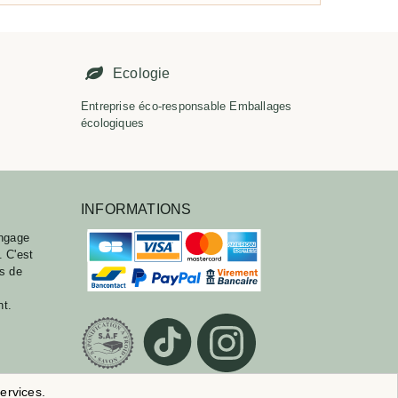
É
Ecologie
Entreprise éco-responsable Emballages
écologiques
INFORMATIONS
ngage
. C'est
ts de
nt.
ervices.