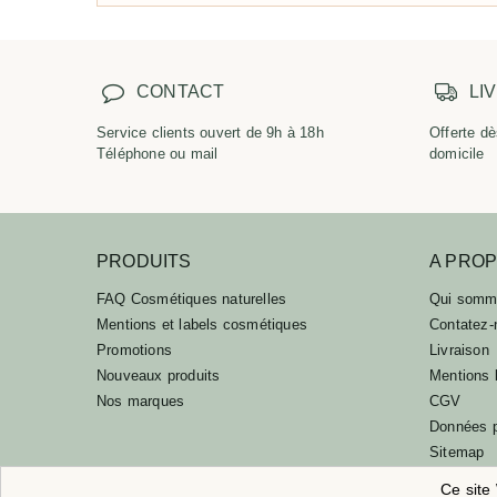
CONTACT
LI
Service clients ouvert de 9h à 18h
Offerte dè
Téléphone ou mail
domicile
PRODUITS
A PRO
FAQ Cosmétiques naturelles
Qui somm
Mentions et labels cosmétiques
Contatez-
Promotions
Livraison
Nouveaux produits
Mentions 
Nos marques
CGV
Données p
Sitemap
Programme
Ce site