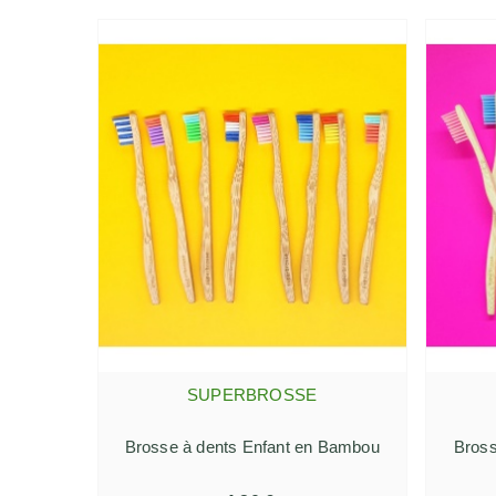
SUPERBROSSE
AJOUTER AU PANIER
Brosse à dents Enfant en Bambou
Bross