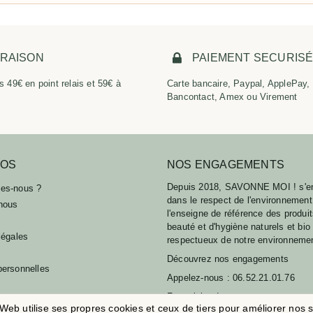
VRAISON
PAIEMENT SECURIS
s 49€ en point relais et 59€ à
Carte bancaire, Paypal, ApplePay,
Bancontact, Amex ou Virement
POS
NOS ENGAGEMENTS
Depuis 2018, SAVONNE MOI ! s'e
es-nous ?
dans le respect de l'environnement
nous
l'enseigne de référence des produi
beauté et d'hygiène naturels et bio
légales
respectueux de notre environneme
Découvrez nos engagements
ersonnelles
Appelez-nous :
06.52.21.01.76
Formulaire de contact
 de parrainage
 Web utilise ses propres cookies et ceux de tiers pour améliorer nos s