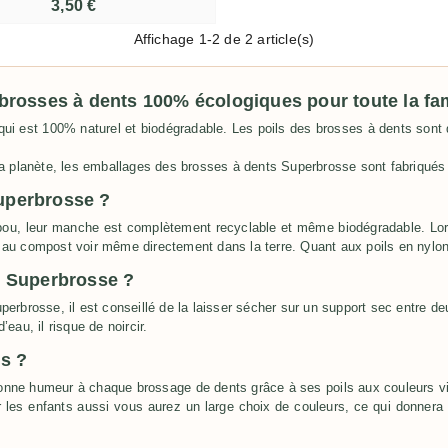
3,50 €
Affichage
1
-2 de 2 article(s)
brosses à dents 100% écologiques pour toute la fam
 est 100% naturel et biodégradable. Les poils des brosses à dents sont q
a planète, les emballages des brosses à dents Superbrosse sont fabriqué
uperbrosse ?
ou, leur manche est complètement recyclable et même biodégradable. Lor
 au compost voir même directement dans la terre. Quant aux poils en nylon, i
s Superbrosse ?
Superbrosse, il est conseillé de la laisser sécher sur un support sec entre
eau, il risque de noircir.
s ?
nne humeur à chaque brossage de dents grâce à ses poils aux couleurs vi
les enfants aussi vous aurez un large choix de couleurs, ce qui donnera au