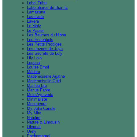
Label Tribu
Laboratoires de Biarritz
Lamazuna
Lastswab
Lavera
Le Moly
Le Papier
Les Baumes du Hibou
Les Essentiels
Les Petits Prödiges
Les savons de Joya
Les Secrets de Loly
Lily Lolo
Logona
Louise Emoi
Mádara
Mademoiselle Agathe
Mademoiselle Gold
Marilou Bio
Marius Fabre
Melo Ayurveda
Minimaliste
Mousticare
My Jolie Candle
My Mira
Natulim
Nature & Limousin
Oléanat
Orély
Pachamamaï