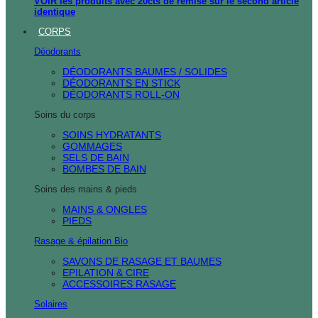
VOIR les produits avec 20cts de remise sur le second article
identique
CORPS
Déodorants
DÉODORANTS BAUMES / SOLIDES
DÉODORANTS EN STICK
DÉODORANTS ROLL-ON
Soins du corps
SOINS HYDRATANTS
GOMMAGES
SELS DE BAIN
BOMBES DE BAIN
Soins des mains & pieds
MAINS & ONGLES
PIEDS
Rasage & épilation Bio
SAVONS DE RASAGE ET BAUMES
EPILATION & CIRE
ACCESSOIRES RASAGE
Solaires