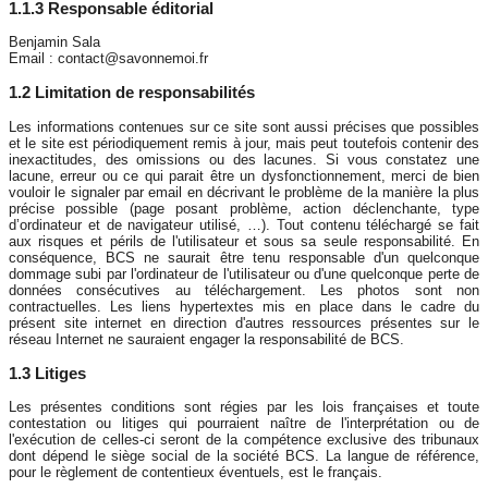
1.1.3 Responsable éditorial
Benjamin Sala
Email : contact@savonnemoi.fr
1.2 Limitation de responsabilités
Les informations contenues sur ce site sont aussi précises que possibles
et le site est périodiquement remis à jour, mais peut toutefois contenir des
inexactitudes, des omissions ou des lacunes. Si vous constatez une
lacune, erreur ou ce qui parait être un dysfonctionnement, merci de bien
vouloir le signaler par email en décrivant le problème de la manière la plus
précise possible (page posant problème, action déclenchante, type
d’ordinateur et de navigateur utilisé, …). Tout contenu téléchargé se fait
aux risques et périls de l'utilisateur et sous sa seule responsabilité. En
conséquence, BCS ne saurait être tenu responsable d'un quelconque
dommage subi par l'ordinateur de l'utilisateur ou d'une quelconque perte de
données consécutives au téléchargement. Les photos sont non
contractuelles. Les liens hypertextes mis en place dans le cadre du
présent site internet en direction d'autres ressources présentes sur le
réseau Internet ne sauraient engager la responsabilité de BCS.
1.3 Litiges
Les présentes conditions sont régies par les lois françaises et toute
contestation ou litiges qui pourraient naître de l'interprétation ou de
l'exécution de celles-ci seront de la compétence exclusive des tribunaux
dont dépend le siège social de la société BCS. La langue de référence,
pour le règlement de contentieux éventuels, est le français.