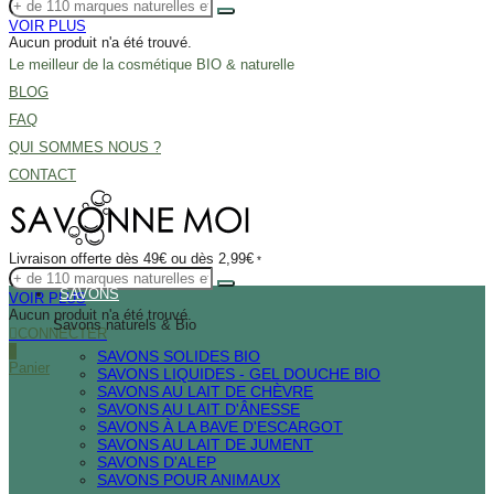
VOIR PLUS
Aucun produit n'a été trouvé.
Le meilleur de la cosmétique BIO & naturelle
BLOG
FAQ
QUI SOMMES NOUS ?
CONTACT
Livraison offerte dès 49€ ou dès 2,99€
*
SAVONS
VOIR PLUS
Aucun produit n'a été trouvé.
Savons naturels & Bio
CONNECTER
0
SAVONS SOLIDES BIO
Panier
SAVONS LIQUIDES - GEL DOUCHE BIO
SAVONS AU LAIT DE CHÈVRE
SAVONS AU LAIT D'ÂNESSE
SAVONS À LA BAVE D'ESCARGOT
SAVONS AU LAIT DE JUMENT
SAVONS D'ALEP
SAVONS POUR ANIMAUX