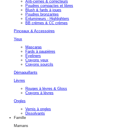
Anti-cernes & correcteurs
Poudres compactes et libres
Blush & fards à joues
Poudres bronzantes
Enlumineurs - Highlighters
BB crèmes & CC crèmes
Pinceaux & Accessoires
Yeux
Mascaras
Fards à paupières
Eyeliners
Crayons yeux
Crayons sourcils
Démaquillants
Lèvres
Rouges à lèvres & Gloss
Crayons à lèvres
Ongles
Vernis à ongles
Dissolvants
Famille
Mamans