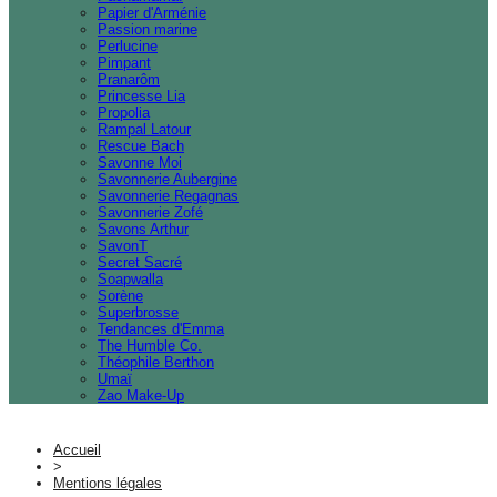
Papier d'Arménie
Passion marine
Perlucine
Pimpant
Pranarôm
Princesse Lia
Propolia
Rampal Latour
Rescue Bach
Savonne Moi
Savonnerie Aubergine
Savonnerie Regagnas
Savonnerie Zofé
Savons Arthur
SavonT
Secret Sacré
Soapwalla
Sorène
Superbrosse
Tendances d'Emma
The Humble Co.
Théophile Berthon
Umaï
Zao Make-Up
Accueil
>
Mentions légales