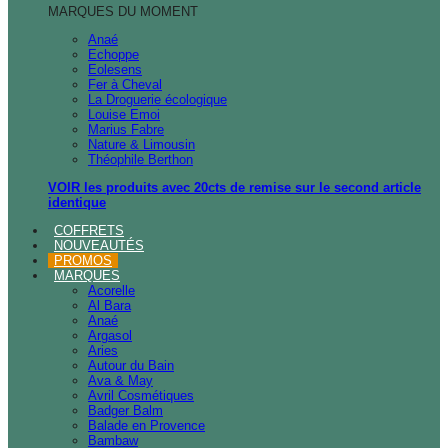
MARQUES DU MOMENT
Anaé
Echoppe
Eolesens
Fer à Cheval
La Droguerie écologique
Louise Emoi
Marius Fabre
Nature & Limousin
Théophile Berthon
VOIR les produits avec 20cts de remise sur le second article
identique
COFFRETS
NOUVEAUTÉS
PROMOS
MARQUES
Acorelle
Al Bara
Anaé
Argasol
Aries
Autour du Bain
Ava & May
Avril Cosmétiques
Badger Balm
Balade en Provence
Bambaw