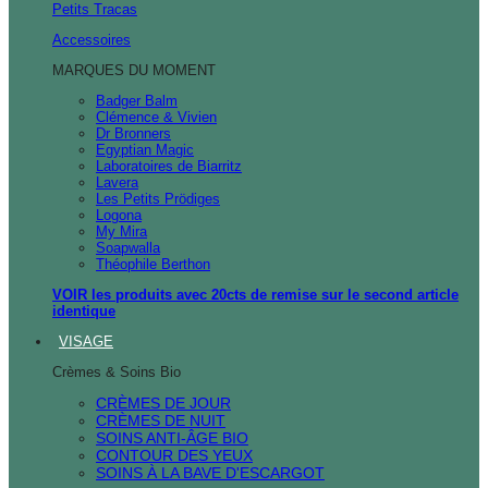
Petits Tracas
Accessoires
MARQUES DU MOMENT
Badger Balm
Clémence & Vivien
Dr Bronners
Egyptian Magic
Laboratoires de Biarritz
Lavera
Les Petits Prödiges
Logona
My Mira
Soapwalla
Théophile Berthon
VOIR les produits avec 20cts de remise sur le second article
identique
VISAGE
Crèmes & Soins Bio
CRÈMES DE JOUR
CRÈMES DE NUIT
SOINS ANTI-ÂGE BIO
CONTOUR DES YEUX
SOINS À LA BAVE D'ESCARGOT