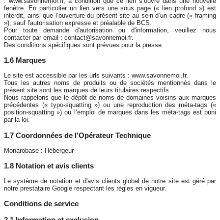
: www.savonnemoi.fr, à condition que ce lien s’ouvre dans une nouvelle
fenêtre. En particulier un lien vers une sous page (« lien profond ») est
interdit, ainsi que l’ouverture du présent site au sein d’un cadre (« framing
»), sauf l'autorisation expresse et préalable de BCS.
Pour toute demande d'autorisation ou d'information, veuillez nous
contacter par email : contact@savonnemoi.fr.
Des conditions spécifiques sont prévues pour la presse.
1.6 Marques
Le site est accessible par les urls suivants : www.savonnemoi.fr.
Tous les autres noms de produits ou de sociétés mentionnés dans le
présent site sont les marques de leurs titulaires respectifs.
Nous rappelons que le dépôt de noms de domaines voisins aux marques
précédentes (« typo-squatting ») ou une reproduction des méta-tags («
position-squatting ») ou l’emploi de marques dans les méta-tags est puni
par la loi.
1.7 Coordonnées de l'Opérateur Technique
Monarobase : Hébergeur
1.8 Notation et avis clients
Le système de notation et d'avis clients global de notre site est géré par
notre prestataire Google respectant les règles en vigueur.
Conditions de service
2.1 Information et exclusion