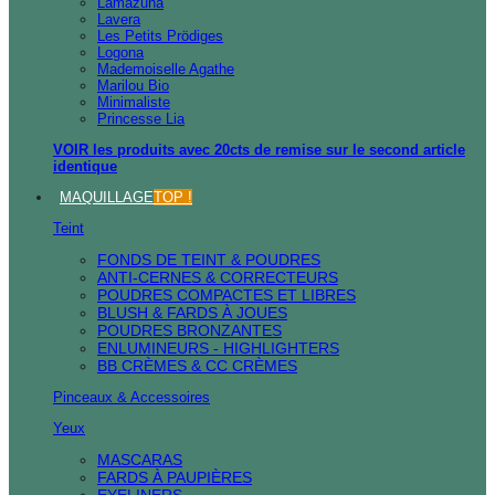
Lamazuna
Lavera
Les Petits Prödiges
Logona
Mademoiselle Agathe
Marilou Bio
Minimaliste
Princesse Lia
VOIR les produits avec 20cts de remise sur le second article
identique
MAQUILLAGE
TOP !
Teint
FONDS DE TEINT & POUDRES
ANTI-CERNES & CORRECTEURS
POUDRES COMPACTES ET LIBRES
BLUSH & FARDS À JOUES
POUDRES BRONZANTES
ENLUMINEURS - HIGHLIGHTERS
BB CRÈMES & CC CRÈMES
Pinceaux & Accessoires
Yeux
MASCARAS
FARDS À PAUPIÈRES
EYELINERS