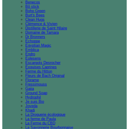
Benecos
Bô stick
Boho Green
Burt's Bees
Clean Hugs
Clémence & Vivien
Distillerie de Saint Hilaire
Domaine de Tamara
Dr Bronners
Echoppe
Egyptian Magic
Emblica
Endro
Eolesens
Escargots Desrocher
Exquises Caprines
Ferme du Hitton
Fleurs de Bach Original
Florame
Fressimouss
Gaiia
Ground Soap
Hydrophil
Je suis Bio
Joveda
Khadi
La Droguerie écologique
La ferme de Paula
La Ferme du CBD
La Savonnerie Bourbonnaise