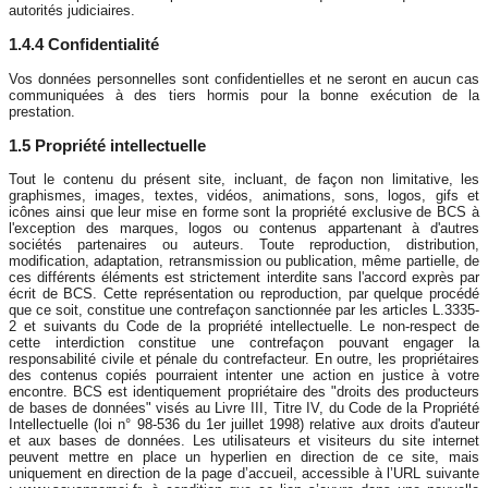
autorités judiciaires.
1.4.4 Confidentialité
Vos données personnelles sont confidentielles et ne seront en aucun cas
communiquées à des tiers hormis pour la bonne exécution de la
prestation.
1.5 Propriété intellectuelle
Tout le contenu du présent site, incluant, de façon non limitative, les
graphismes, images, textes, vidéos, animations, sons, logos, gifs et
icônes ainsi que leur mise en forme sont la propriété exclusive de BCS à
l'exception des marques, logos ou contenus appartenant à d'autres
sociétés partenaires ou auteurs. Toute reproduction, distribution,
modification, adaptation, retransmission ou publication, même partielle, de
ces différents éléments est strictement interdite sans l'accord exprès par
écrit de BCS. Cette représentation ou reproduction, par quelque procédé
que ce soit, constitue une contrefaçon sanctionnée par les articles L.3335-
2 et suivants du Code de la propriété intellectuelle. Le non-respect de
cette interdiction constitue une contrefaçon pouvant engager la
responsabilité civile et pénale du contrefacteur. En outre, les propriétaires
des contenus copiés pourraient intenter une action en justice à votre
encontre. BCS est identiquement propriétaire des "droits des producteurs
de bases de données" visés au Livre III, Titre IV, du Code de la Propriété
Intellectuelle (loi n° 98-536 du 1er juillet 1998) relative aux droits d'auteur
et aux bases de données. Les utilisateurs et visiteurs du site internet
peuvent mettre en place un hyperlien en direction de ce site, mais
uniquement en direction de la page d’accueil, accessible à l’URL suivante