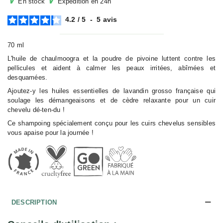
En stock
Expédition en 24h
4.2
/
5
-
5
avis
70 ml
L'huile de chaulmoogra et la poudre de pivoine luttent contre les
pellicules et aident à calmer les peaux irritées, abîmées et
desquamées.
Ajoutez-y les huiles essentielles de lavandin grosso française qui
soulage les démangeaisons et de cèdre relaxante pour un cuir
chevelu dé-ten-du !
Ce shampoing spécialement conçu pour les cuirs chevelus sensibles
vous apaise pour la journée !
DESCRIPTION