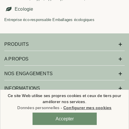
Ecologie
Entreprise éco-responsable Emballages écologiques
PRODUITS
A PROPOS
NOS ENGAGEMENTS
INFORMATIONS
Ce site Web utilise ses propres cookies et ceux de tiers pour
améliorer nos services.
Données personnelles
-
Configurer mes cookies
Savonne moi ! - Tous droits réservés.
🎁
Nouveaux clients :
5€ de remise
sur
×
votre 1ère commande
Réalisation :
Agence Web Beforcom
- Référencement :
Agence SEO
Accepter
avec le code
BIENVENUE
Beforseo