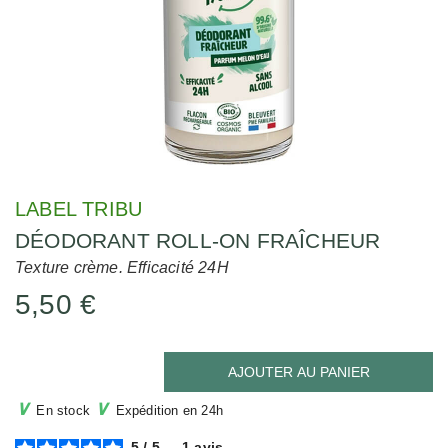
LABEL TRIBU
DÉODORANT ROLL-ON FRAÎCHEUR
Texture crème. Efficacité 24H
5,50 €
AJOUTER AU PANIER
∨
∨
En stock
Expédition en 24h
5
/
5
-
1
avis