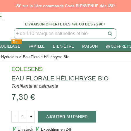
-5€ sur la 1ère commande Code BIENVENUE dès 45€*
E
LIVRAISON OFFERTE DÈS 49€ OU DÈS 2,99€
*
Top !
AQUILLAGE
FAMILLE
BIEN-ÊTRE
MAISON
COFFRET
- Hydrolats
>
Eau Florale Hélichryse Bio
EOLESENS
EAU FLORALE HÉLICHRYSE BIO
Tonifiante et calmante
7,30 €
-
+
AJOUTER AU PANIER
∨
∨
En stock
Expédition en 24h