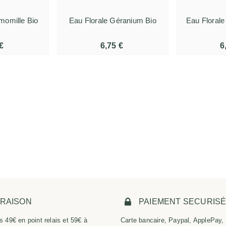
momille Bio
Eau Florale Géranium Bio
Eau Floral
€
6,75 €
6
VRAISON
PAIEMENT SECURIS
s 49€ en point relais et 59€ à
Carte bancaire, Paypal, ApplePay,