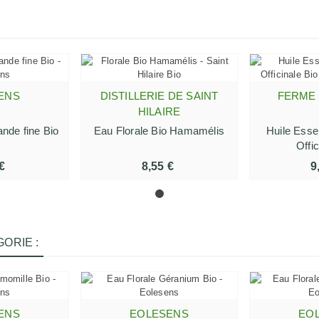
ENS
DISTILLERIE DE SAINT
FERME 
 PANIER
AJOUTER AU PANIER
AJOUTE
HILAIRE
ande fine Bio
Eau Florale Bio Hamamélis
Huile Esse
Offic
€
8,55 €
9
ORIE :
ENS
EOLESENS
EO
 PANIER
AJOUTER AU PANIER
AJOUTE