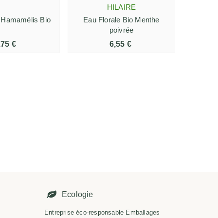
HILAIRE
e Hamamélis Bio
Eau Florale Bio Menthe
Eau F
poivrée
,75 €
6,55 €
É
Ecologie
Entreprise éco-responsable Emballages