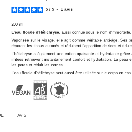
5
/
5
-
1
avis
200 ml
L'eau florale d'Hélichryse
, aussi connue sous le nom d'immortelle, 
Vaporisée sur le visage, elle agit comme véritable anti-âge. Ses p
réparent les tissus cutanés et réduisent l'apparition de rides et ridule
L'hélichryse a également une cation apaisante et hydratante grâce 
irritées retrouvent instantanément confort et hydratation. La peau e
les pores et réduit les cernes.
L'eau florale d'hélichryse peut aussi être utilisée sur le corps en 
UE
AVIS