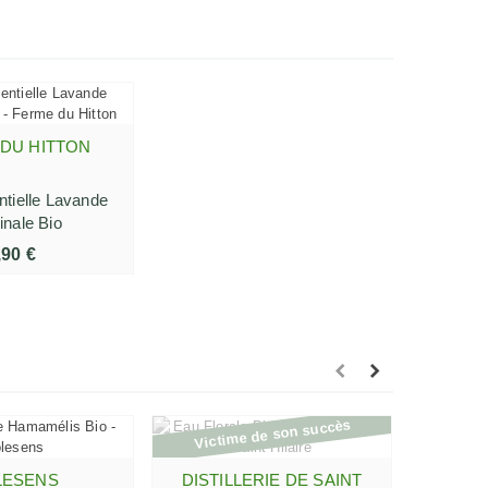
DU HITTON
R AU PANIER
ntielle Lavande
inale Bio
,90 €
Victime de son succès
LESENS
DISTILLERIE DE SAINT
DISTI
R AU PANIER
AFFICHER PLUS
AJO