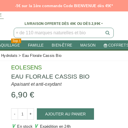
-5€ sur la 1ère commande Code BIENVENUE dès 45€*
E
LIVRAISON OFFERTE DÈS 49€ OU DÈS 2,99€
*
Top !
AQUILLAGE
FAMILLE
BIEN-ÊTRE
MAISON
COFFRET
- Hydrolats
>
Eau Florale Cassis Bio
EOLESENS
EAU FLORALE CASSIS BIO
Apaisant et anti-oxydant
6,90 €
-
+
AJOUTER AU PANIER
∨
∨
En stock
Expédition en 24h