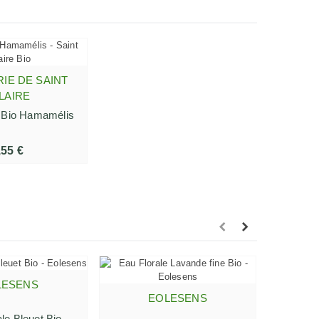
RIE DE SAINT
R AU PANIER
LAIRE
e Bio Hamamélis
,55 €
LESENS
R AU PANIER
AJO
EOLESENS
AJOUTER AU PANIER
le Bleuet Bio
Eau Flo