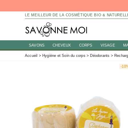
LE MEILLEUR DE LA COSMÉTIQUE BIO & NATURELL
SAVONS
CHEVEUX
CORPS
VISAGE
M
Accueil
>
Hygiène et Soin du corps
>
Déodorants
>
Recharg
-10