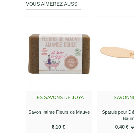
VOUS AIMEREZ AUSSI
LES SAVONS DE JOYA
SAVONN
AJOUTER AU PANIER
AJOUTER AU
Savon Intime Fleurs de Mauve
Spatule pour D
Bau
6,10 €
0,40 €
0