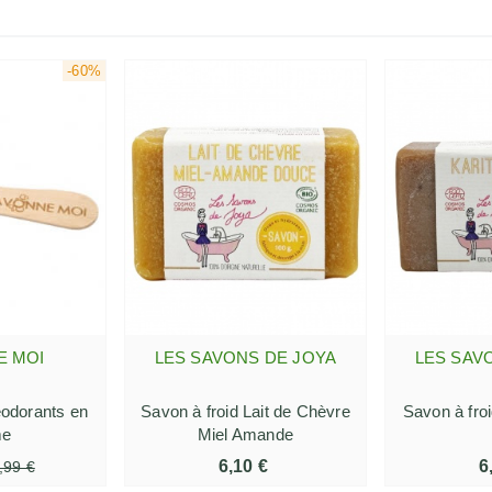
-60%
E MOI
LES SAVONS DE JOYA
LES SAV
 PANIER
AJOUTER AU PANIER
AJOUTE
éodorants en
Savon à froid Lait de Chèvre
Savon à fro
me
Miel Amande
6,10 €
6
,99 €