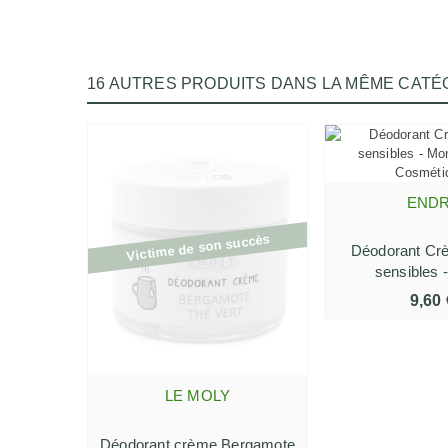
16 AUTRES PRODUITS DANS LA MÊME CATÉG
END
AJOUTER AU
Victime de son succès
Déodorant Cr
sensibles 
9,60 
LE MOLY
AFFICHER PLUS
Déodorant crème Bergamote