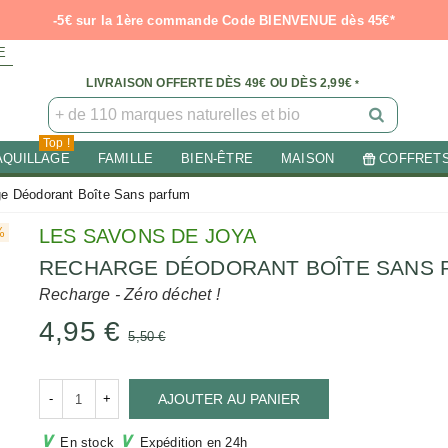
-5€ sur la 1ère commande Code BIENVENUE dès 45€*
E
LIVRAISON OFFERTE DÈS 49€ OU DÈS 2,99€
*
Top !
AQUILLAGE
FAMILLE
BIEN-ÊTRE
MAISON
COFFRET
e Déodorant Boîte Sans parfum
%
LES SAVONS DE JOYA
RECHARGE DÉODORANT BOÎTE SANS 
Recharge - Zéro déchet !
4,95 €
5,50 €
-
+
AJOUTER AU PANIER
∨
∨
En stock
Expédition en 24h