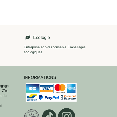
É
Ecologie
Entreprise éco-responsable Emballages
écologiques
INFORMATIONS
ngage
. C'est
ts de
nt.