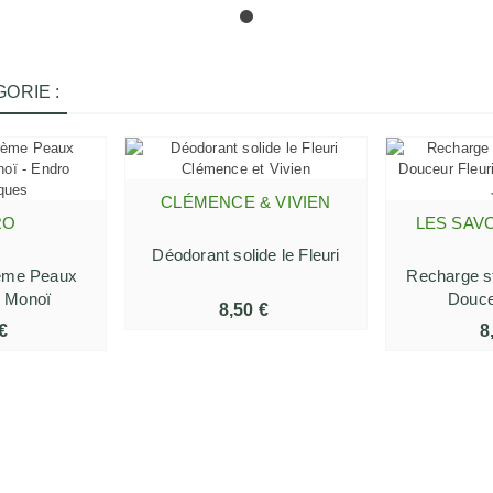
ORIE :
CLÉMENCE & VIVIEN
AJOUTER AU PANIER
RO
LES SAV
 PANIER
AJOUTE
Déodorant solide le Fleuri
ème Peaux
Recharge st
- Monoï
Douce
8,50 €
€
8