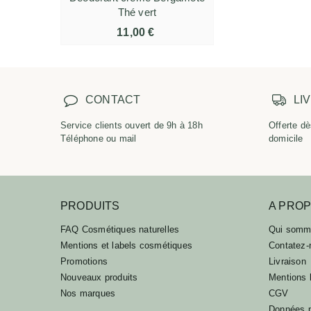
Thé vert
11,00 €
CONTACT
LI
Service clients ouvert de 9h à 18h
Offerte dè
Téléphone ou mail
domicile
PRODUITS
A PRO
FAQ Cosmétiques naturelles
Qui somm
Mentions et labels cosmétiques
Contatez-
Promotions
Livraison
Nouveaux produits
Mentions 
Nos marques
CGV
Données p