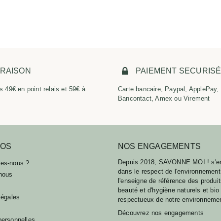
VRAISON
PAIEMENT SECURIS
s 49€ en point relais et 59€ à
Carte bancaire, Paypal, ApplePay,
Bancontact, Amex ou Virement
POS
NOS ENGAGEMENTS
Depuis 2018, SAVONNE MOI ! s'e
es-nous ?
dans le respect de l'environnement
nous
l'enseigne de référence des produi
beauté et d'hygiène naturels et bio
légales
respectueux de notre environneme
Découvrez nos engagements
ersonnelles