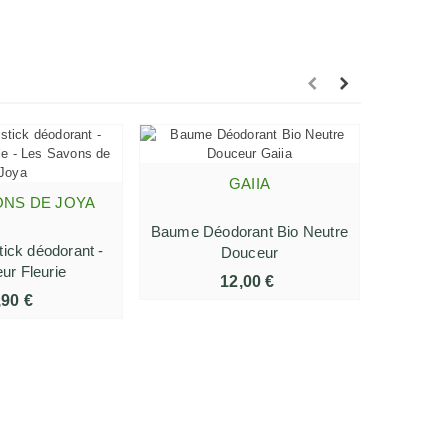
Vict
GAIIA
AJOUTER AU PANIER
ONS DE JOYA
R AU PANIER
Baume Déodorant Bio Neutre
Déodor
ick déodorant -
Douceur
ur Fleurie
12,00 €
,90 €