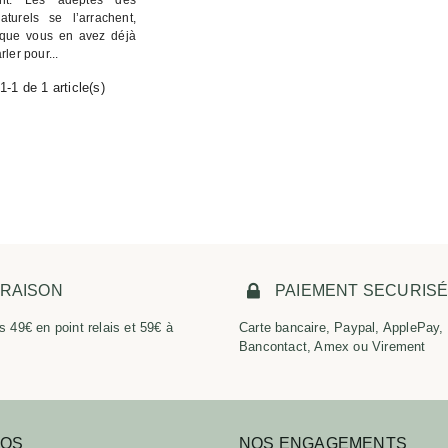
t. Les adeptes des
aturels se l’arrachent,
 que vous en avez déjà
ler pour...
1-1 de 1 article(s)
VRAISON
PAIEMENT SECURIS
s 49€ en point relais et 59€ à
Carte bancaire, Paypal, ApplePay,
Bancontact, Amex ou Virement
POS
NOS ENGAGEMENTS