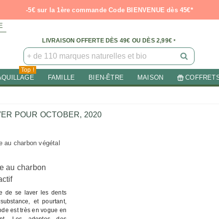
-5€ sur la 1ère commande Code BIENVENUE dès 45€*
E
LIVRAISON OFFERTE DÈS 49€ OU DÈS 2,99€
*
Top !
AQUILLAGE
FAMILLE
BIEN-ÊTRE
MAISON
COFFRET
ER POUR OCTOBER, 2020
ce au charbon
ctif
e de se laver les dents
ubstance, et pourtant,
ode est très en vogue en