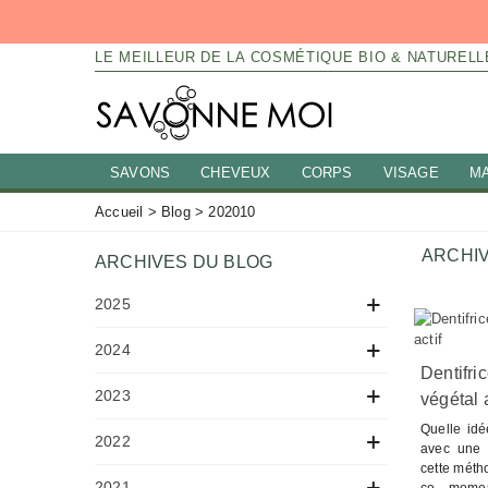
LE MEILLEUR DE LA COSMÉTIQUE BIO & NATURELL
SAVONS
CHEVEUX
CORPS
VISAGE
M
Accueil
>
Blog
>
202010
ARCHIV
ARCHIVES DU BLOG
2025
2024
Dentifri
2023
végétal a
Quelle idé
2022
avec une s
cette méth
2021