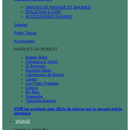
SAVONS DE RASAGE ET BAUMES
EPILATION & CIRE
ACCESSOIRES RASAGE
Solaires
Petits Tracas
Accessoires
MARQUES DU MOMENT
Badger Balm
Clémence & Vivien
Dr Bronners
Egyptian Magic
Laboratoires de Biarritz
Lavera
Les Petits Prödiges
Logona
My Mira
Soapwalla
Théophile Berthon
VOIR les produits avec 20cts de remise sur le second article
identique
VISAGE
Crèmes & Soins Bio