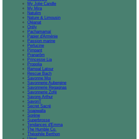
My Jolie Candle
My Mira
Natulim
Nature & Limousin
Oléanat
Orély
Pachamamaï
Papier d'Arménie
Passion marine
Perlucine
Pimpant
Pranarôm
Princesse Lia
Propolia
Rampal Latour
Rescue Bach
Savonne Moi
Savonnerie Aubergine
Savonnerie Regagnas
Savonnerie Zofé
Savons Arthur
SavonT
Secret Sacré
Soapwalla
Sorène
Superbrosse
Tendances d'Emma
The Humble Co.
Théophile Berthon
Umaï