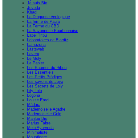
Je suis Bio
Joveda
Khadi
La Droguerie écologique
La ferme de Paula
La Ferme du CBD
La Savonnerie Bourbonnaise
Label Tribu
Laboratoires de Biarritz
Lamazuna
Lastswab
Lavera
Le Moly
Le Papier
Les Baumes du Hibou
Les Essentiels
Les Petits Prödiges
Les savons de Joya
Les Secrets de Loly
Lily Lolo
Logona
Louise Emoi
Mádara
Mademoiselle Agathe
Mademoiselle Gold
Marilou Bio
Marius Fabre
Melo Ayurveda
Minimaliste
Mousticare