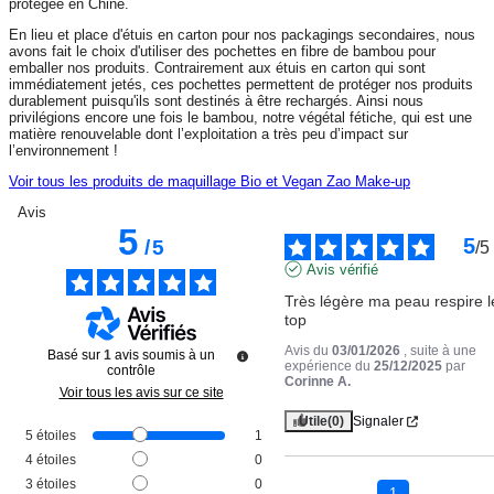
protégée en Chine.
En lieu et place d'étuis en carton pour nos packagings secondaires, nous
avons fait le choix d'utiliser des pochettes en fibre de bambou pour
emballer nos produits. Contrairement aux étuis en carton qui sont
immédiatement jetés, ces pochettes permettent de protéger nos produits
durablement puisqu'ils sont destinés à être rechargés. Ainsi nous
privilégions encore une fois le bambou, notre végétal fétiche, qui est une
matière renouvelable dont l’exploitation a très peu d’impact sur
l’environnement !
Voir tous les produits de maquillage Bio et Vegan Zao Make-up
Avis
5
5
/
5
/
5
Avis vérifié
Très légère ma peau respire le
top
Avis du
03/01/2026
, suite à une
Basé sur
1
avis soumis à un
expérience du
25/12/2025
par
contrôle
Corinne A.
Voir tous les avis sur ce site
Utile
(0)
Signaler
5
étoiles
1
4
étoiles
0
3
étoiles
0
1