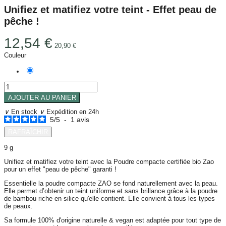
Unifiez et matifiez votre teint - Effet peau de
pêche !
12,54 €
20,90 €
Couleur
305 - Chocolat au lait
AJOUTER AU PANIER
∨
En stock
∨
Expédition en 24h
5
/
5
-
1
avis
9 g
Unifiez et matifiez votre teint avec la Poudre compacte certifiée bio Zao
pour un effet "peau de pêche" garanti !
Essentielle la poudre compacte ZAO se fond naturellement avec la peau.
Elle permet d’obtenir un teint uniforme et sans brillance grâce à la poudre
de bambou riche en silice qu'elle contient. Elle convient à tous les types
de peaux.
Sa formule 100% d'origine naturelle & vegan est adaptée pour tout type de