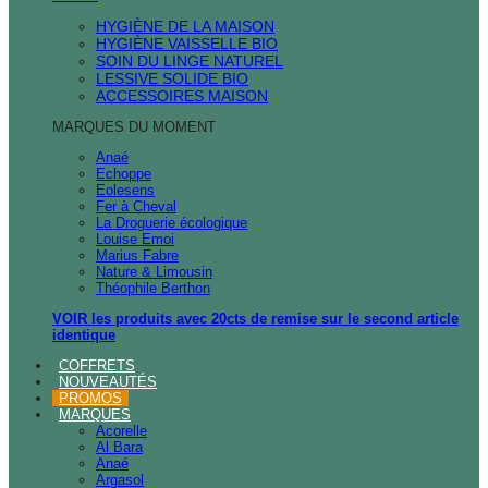
HYGIÈNE DE LA MAISON
HYGIÈNE VAISSELLE BIO
SOIN DU LINGE NATUREL
LESSIVE SOLIDE BIO
ACCESSOIRES MAISON
MARQUES DU MOMENT
Anaé
Echoppe
Eolesens
Fer à Cheval
La Droguerie écologique
Louise Emoi
Marius Fabre
Nature & Limousin
Théophile Berthon
VOIR les produits avec 20cts de remise sur le second article
identique
COFFRETS
NOUVEAUTÉS
PROMOS
MARQUES
Acorelle
Al Bara
Anaé
Argasol