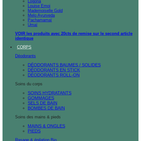
Logona
Louise Emoi
Mademoiselle Gold
Melo Ayurveda
Pachamamaï
Umaï
VOIR les produits avec 20cts de remise sur le second article
identique
CORPS
Déodorants
DÉODORANTS BAUMES / SOLIDES
DÉODORANTS EN STICK
DÉODORANTS ROLL-ON
Soins du corps
SOINS HYDRATANTS
GOMMAGES
SELS DE BAIN
BOMBES DE BAIN
Soins des mains & pieds
MAINS & ONGLES
PIEDS
Rasage & épilation Bio