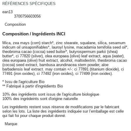
RÉFÉRENCES SPÉCIFIQUES
ean13
3700756603056
Composition
Composition / Ingrédients INCI
Mica, zea mays (corn) starch*, zinc stearate, squalane, silica, sesamum
indicum oil unsaponifiables*, lauroyl lysine, macadamia ternifolia seed oil*,
theobroma cacao (cocoa) seed butter*, butyrospermum parkii (shea)
butter*, ci 77820 (silver), olea europaea (olive) leaf extract, aqua (water),
olea europaea (olive) fruit extract, alcohol, maltodextrin, theobroma cacao
(cocoa) seed extract, bambusa arundinacea stem powder, aloe
barbadensis leaf extract. may contain +/-: ci 77891 (titanium dioxide), ci
77491 (iron oxides), ci 77492 (iron oxides), ci 77499 (iron oxides).
* Issu de l'agriculture Bio
** Fabriqué à partir d'ingrédients Bio
10% des ingrédients sont issus de l'agriculture biologique
100% des ingrédeints sont d'origine naturelle
Les ingrédients restent sous réserve de modifications par le fabricant
selon les lots. La liste des ingrédients indiquée sur l’emballage est celle
qui fait foi pour chaque produit donné.
Marque