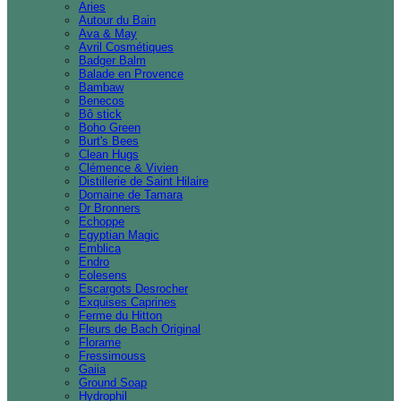
Aries
Autour du Bain
Ava & May
Avril Cosmétiques
Badger Balm
Balade en Provence
Bambaw
Benecos
Bô stick
Boho Green
Burt's Bees
Clean Hugs
Clémence & Vivien
Distillerie de Saint Hilaire
Domaine de Tamara
Dr Bronners
Echoppe
Egyptian Magic
Emblica
Endro
Eolesens
Escargots Desrocher
Exquises Caprines
Ferme du Hitton
Fleurs de Bach Original
Florame
Fressimouss
Gaiia
Ground Soap
Hydrophil