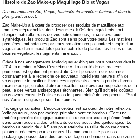
Histoire de Zao Make-up Maquillage Bio et Vegan
Des cosmétiques Bio, Vegan, fabriqués de manières éthique et dans le
plus grand respect.
Zao Make-Up a à cœur de proposer des produits de maquillage aux
formules irréprochables dans lesquelles 100% des ingrédients sont
d’origine naturelle. Sans dérivés pétrochimiques, ni conservateurs
synthétiques, les produits Zao sont sains pour votre peau. Les matières
premières sont obtenues par transformation non polluante et simple d’un
végétal ou d’un minéral tels que les extraits de plantes, les huiles et les
beurres végétaux, les pigments minéraux...
Grâce à nos engagements écologiques et éthiques nous obtenons depuis
2014, la mention « Slow Cosmétique ». La qualité de nos matières
premières est également primordiale. C’est pourquoi, nous sommes
constamment à la recherche de nouveaux ingrédients naturels afin de
vous garantir le meilleur. Parmi ces ingrédients citons la poudre d’argent
micronisée qui, en plus d’être un excellent conservateur respectueux de la
peau, a des vertus antiseptiques étonnantes. Bien qu’il soit très coûteux,
nous avons choisi de l’utiliser dans la quasi-totalité de nos produits. *Sauf
nos Vernis à ongles qui sont bio-sourcés.
Packagings durables : L’éco-conception est au cœur de notre réflexion.
Voilà pourquoi, nos packagings primaires sont en bambou. C’est une
matière première écologique puisqu’elle a une croissance phénoménale
sans avoir recours à des fertilisants ou des pesticides quelconques. Le
bambou a besoin de 4 à 5 ans pour atteindre sa taille de coupe contre
plusieurs décenies pour les arbres ! Le bambou utilisé pour nos
packagings pousse dans des forêts de façon endémique, dans une zone