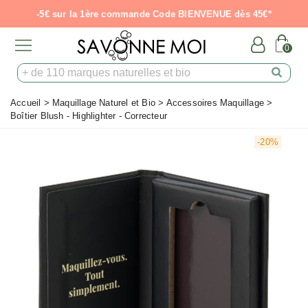
-5€ sur la 1ère commande Code BIENVENUE dès 45€*
0
Accueil
>
Maquillage Naturel et Bio
>
Accessoires Maquillage
>
Boîtier Blush - Highlighter - Correcteur
-20%