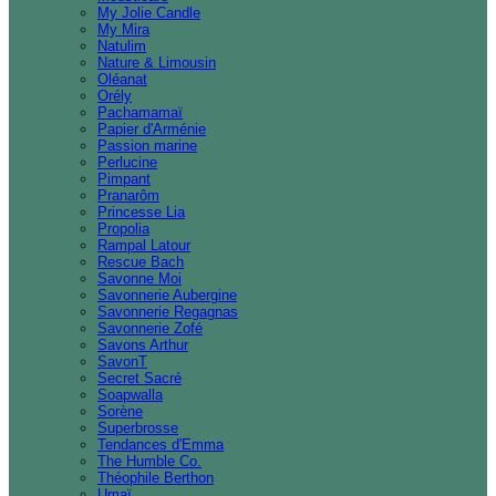
My Jolie Candle
My Mira
Natulim
Nature & Limousin
Oléanat
Orély
Pachamamaï
Papier d'Arménie
Passion marine
Perlucine
Pimpant
Pranarôm
Princesse Lia
Propolia
Rampal Latour
Rescue Bach
Savonne Moi
Savonnerie Aubergine
Savonnerie Regagnas
Savonnerie Zofé
Savons Arthur
SavonT
Secret Sacré
Soapwalla
Sorène
Superbrosse
Tendances d'Emma
The Humble Co.
Théophile Berthon
Umaï