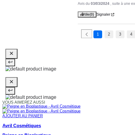
Avis du
03/03/2024
, suite à une 
Utile
(0)
Signaler
1
2
3
4
VOUS AIMEREZ AUSSI
AJOUTER AU PANIER
Avril Cosmétiques