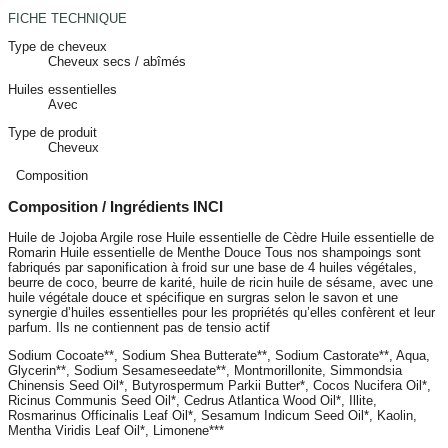
FICHE TECHNIQUE
Type de cheveux
Cheveux secs / abîmés
Huiles essentielles
Avec
Type de produit
Cheveux
Composition
Composition / Ingrédients INCI
Huile de Jojoba Argile rose Huile essentielle de Cèdre Huile essentielle de
Romarin Huile essentielle de Menthe Douce Tous nos shampoings sont
fabriqués par saponification à froid sur une base de 4 huiles végétales,
beurre de coco, beurre de karité, huile de ricin huile de sésame, avec une
huile végétale douce et spécifique en surgras selon le savon et une
synergie d’huiles essentielles pour les propriétés qu’elles confèrent et leur
parfum. Ils ne contiennent pas de tensio actif
Sodium Cocoate**, Sodium Shea Butterate**, Sodium Castorate**, Aqua,
Glycerin**, Sodium Sesameseedate**, Montmorillonite, Simmondsia
Chinensis Seed Oil*, Butyrospermum Parkii Butter*, Cocos Nucifera Oil*,
Ricinus Communis Seed Oil*, Cedrus Atlantica Wood Oil*, Illite,
Rosmarinus Officinalis Leaf Oil*, Sesamum Indicum Seed Oil*, Kaolin,
Mentha Viridis Leaf Oil*, Limonene***