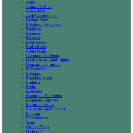
Aries
Autour du Bain
Ava & May
Avril Cosmétiques
Badger Balm
Balade en Provence
Bambaw
Benecos
Bô stick
Boho Green
Burt's Bees
Clean Hugs
Clémence & Vivien
Distillerie de Saint Hilaire
Domaine de Tamara
Dr Bronners
Echoppe
Egyptian Magic
Emblica
Endro
Eolesens
Escargots Desrocher
Exquises Caprines
Ferme du Hitton
Fleurs de Bach Original
Florame
Fressimouss
Gaiia
Ground Soap
Hydrophil