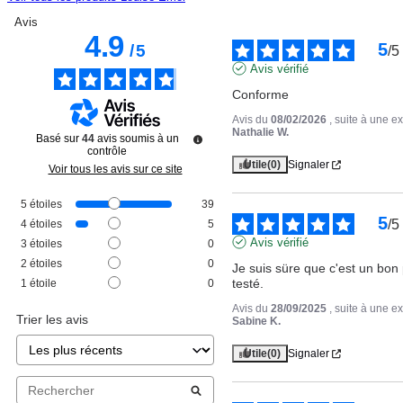
Avis
4.9
5
/
5
/
5
Avis vérifié
Conforme
Avis du
08/02/2026
, suite à une 
Nathalie W.
Basé sur
44
avis soumis à un
contrôle
Utile
(0)
Signaler
Voir tous les avis sur ce site
5
étoiles
39
5
/
5
4
étoiles
5
Avis vérifié
3
étoiles
0
2
étoiles
0
Je suis süre que c'est un bon 
testé.
1
étoile
0
Avis du
28/09/2025
, suite à une 
Trier les avis
Sabine K.
Utile
(0)
Signaler