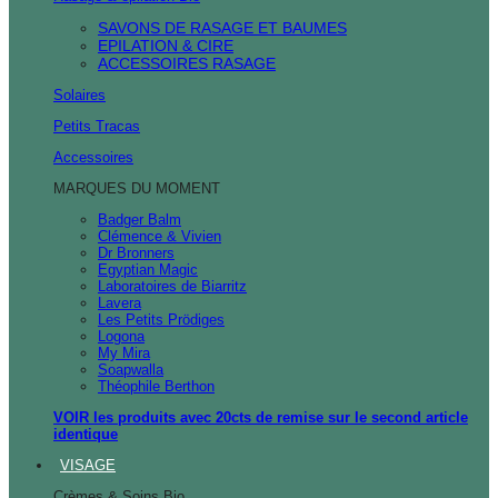
SAVONS DE RASAGE ET BAUMES
EPILATION & CIRE
ACCESSOIRES RASAGE
Solaires
Petits Tracas
Accessoires
MARQUES DU MOMENT
Badger Balm
Clémence & Vivien
Dr Bronners
Egyptian Magic
Laboratoires de Biarritz
Lavera
Les Petits Prödiges
Logona
My Mira
Soapwalla
Théophile Berthon
VOIR les produits avec 20cts de remise sur le second article
identique
VISAGE
Crèmes & Soins Bio