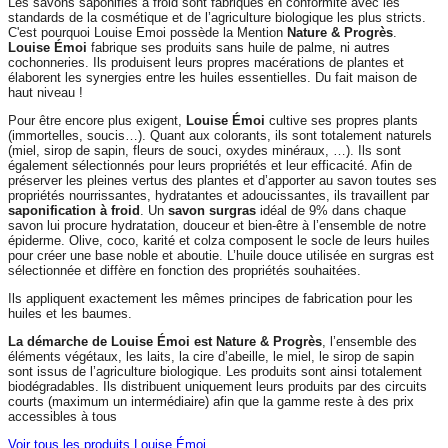
Les savons saponifiés à froid sont fabriqués en conformité avec les
standards de la cosmétique et de l’agriculture biologique les plus stricts.
C'est pourquoi Louise Emoi possède la Mention
Nature & Progrès
.
Louise Émoi
fabrique ses produits sans huile de palme, ni autres
cochonneries. Ils produisent leurs propres macérations de plantes et
élaborent les synergies entre les huiles essentielles. Du fait maison de
haut niveau !
Pour être encore plus exigent,
Louise Émoi
cultive ses propres plants
(immortelles, soucis…). Quant aux colorants, ils sont totalement naturels
(miel, sirop de sapin, fleurs de souci, oxydes minéraux, …). Ils sont
également sélectionnés pour leurs propriétés et leur efficacité. Afin de
préserver les pleines vertus des plantes et d’apporter au savon toutes ses
propriétés nourrissantes, hydratantes et adoucissantes, ils travaillent par
saponification à froid
. Un
savon surgras
idéal de 9% dans chaque
savon lui procure hydratation, douceur et bien-être à l’ensemble de notre
épiderme. Olive, coco, karité et colza composent le socle de leurs huiles
pour créer une base noble et aboutie. L’huile douce utilisée en surgras est
sélectionnée et diffère en fonction des propriétés souhaitées.
Ils appliquent exactement les mêmes principes de fabrication pour les
huiles et les baumes.
La démarche de Louise Émoi est Nature & Progrès
, l’ensemble des
éléments végétaux, les laits, la cire d’abeille, le miel, le sirop de sapin
sont issus de l’agriculture biologique. Les produits sont ainsi totalement
biodégradables. Ils distribuent uniquement leurs produits par des circuits
courts (maximum un intermédiaire) afin que la gamme reste à des prix
accessibles à tous
Voir tous les produits Louise Émoi