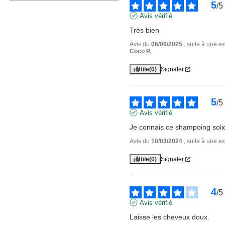
5
/
5
Avis vérifié
Très bien
Avis du
06/09/2025
, suite à une 
Coco P.
Utile
(0)
Signaler
5
/
5
Avis vérifié
Je connais ce shampoing solide
Avis du
10/03/2024
, suite à une 
Utile
(0)
Signaler
4
/
5
Avis vérifié
Laisse les cheveux doux.