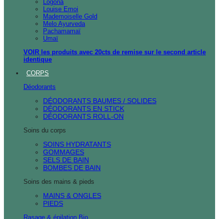
Logona
Louise Emoi
Mademoiselle Gold
Melo Ayurveda
Pachamamaï
Umaï
VOIR les produits avec 20cts de remise sur le second article
identique
CORPS
Déodorants
DÉODORANTS BAUMES / SOLIDES
DÉODORANTS EN STICK
DÉODORANTS ROLL-ON
Soins du corps
SOINS HYDRATANTS
GOMMAGES
SELS DE BAIN
BOMBES DE BAIN
Soins des mains & pieds
MAINS & ONGLES
PIEDS
Rasage & épilation Bio