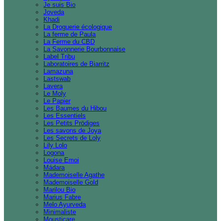
Je suis Bio
Joveda
Khadi
La Droguerie écologique
La ferme de Paula
La Ferme du CBD
La Savonnerie Bourbonnaise
Label Tribu
Laboratoires de Biarritz
Lamazuna
Lastswab
Lavera
Le Moly
Le Papier
Les Baumes du Hibou
Les Essentiels
Les Petits Prödiges
Les savons de Joya
Les Secrets de Loly
Lily Lolo
Logona
Louise Emoi
Mádara
Mademoiselle Agathe
Mademoiselle Gold
Marilou Bio
Marius Fabre
Melo Ayurveda
Minimaliste
Mousticare