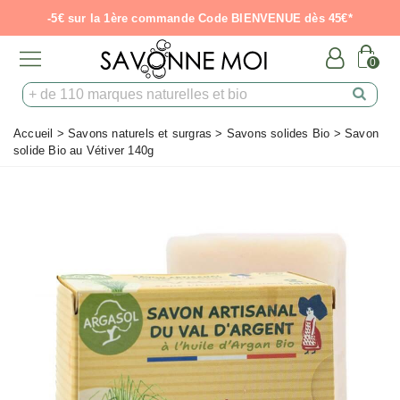
-5€ sur la 1ère commande Code BIENVENUE dès 45€*
0
Accueil
>
Savons naturels et surgras
>
Savons solides Bio
>
Savon
solide Bio au Vétiver 140g