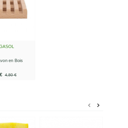
GASOL
R AU PANIER
avon en Bois
 €
4,80 €