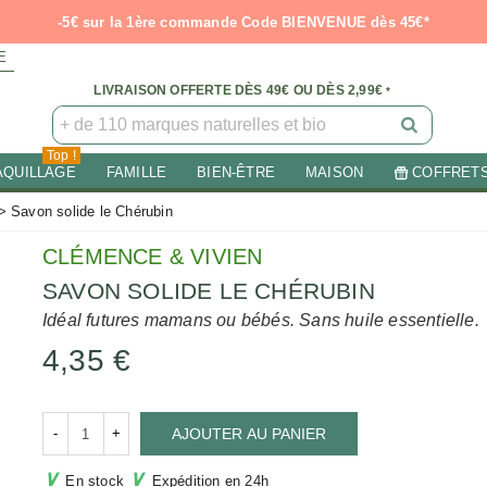
-5€ sur la 1ère commande Code BIENVENUE dès 45€*
E
LIVRAISON OFFERTE DÈS 49€ OU DÈS 2,99€
*
Top !
AQUILLAGE
FAMILLE
BIEN-ÊTRE
MAISON
COFFRET
>
Savon solide le Chérubin
CLÉMENCE & VIVIEN
SAVON SOLIDE LE CHÉRUBIN
Idéal futures mamans ou bébés. Sans huile essentielle.
4,35 €
-
+
AJOUTER AU PANIER
∨
∨
En stock
Expédition en 24h