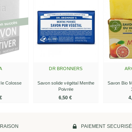
on succès
A
DR BRONNERS
AR
ER PLUS
AJOUTER AU PANIER
AJOUTE
 le Colosse
Savon solide végétal Menthe
Savon Bio 
Poivrée
€
6,50 €
4
VRAISON
PAIEMENT SECURIS