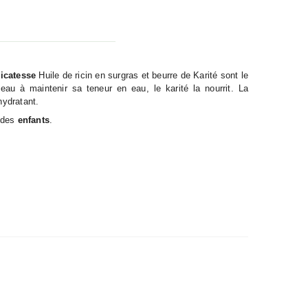
licatesse
Huile de ricin en surgras et beurre de Karité sont le
eau à maintenir sa teneur en eau, le karité la nourrit. La
hydratant.
e des
enfants
.