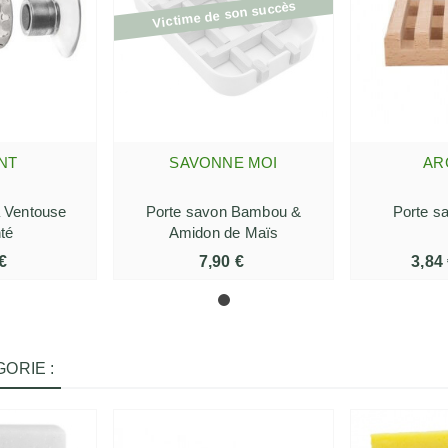
Victime de son succès
NT
SAVONNE MOI
AR
 PANIER
AFFICHER PLUS
AJOUTE
à Ventouse
Porte savon Bambou &
Porte s
té
Amidon de Maïs
€
7,90 €
3,84
ORIE :