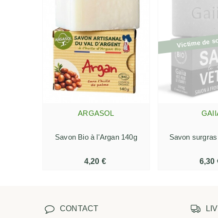
Victime de s
ARGASOL
GAII
AJOUTER AU PANIER
AFFICH
Savon Bio à l'Argan 140g
Savon surgras
4,20 €
6,30 
CONTACT
LI