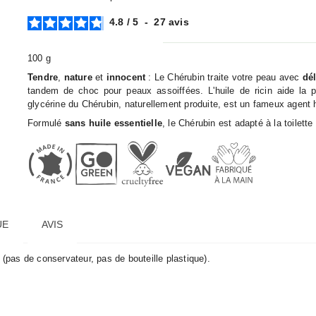
4.8
/
5
-
27
avis
100 g
Tendre
,
nature
et
innocent
: Le Chérubin traite votre peau avec
dé
tandem de choc pour peaux assoiffées. L'huile de ricin aide la p
glycérine du Chérubin, naturellement produite, est un fameux agent 
Formulé
sans huile essentielle
, le Chérubin est adapté à la toilett
UE
AVIS
(pas de conservateur, pas de bouteille plastique).