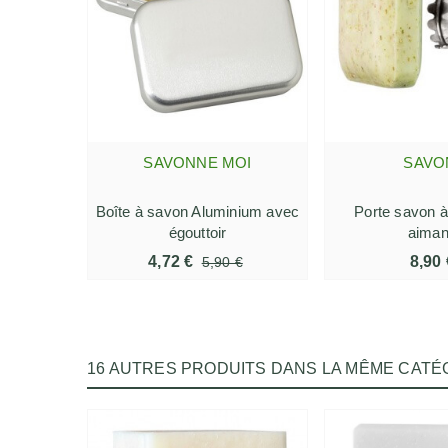
SAVONNE MOI
SAVO
AJOUTER AU PANIER
AJOUTER AU
Boîte à savon Aluminium avec
Porte savon 
égouttoir
aiman
4,72 €
8,90 
5,90 €
16 AUTRES PRODUITS DANS LA MÊME CATÉG