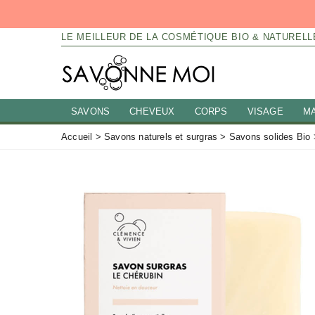
LE MEILLEUR DE LA COSMÉTIQUE BIO & NATURELL
SAVONS
CHEVEUX
CORPS
VISAGE
M
Accueil
>
Savons naturels et surgras
>
Savons solides Bio