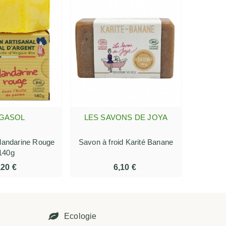
Vict
GASOL
LES SAVONS DE JOYA
C
R AU PANIER
AJOUTER AU PANIER
Mandarine Rouge
Savon à froid Karité Banane
Savon F
140g
,20 €
6,10 €
É
Ecologie