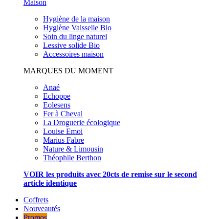
Maison
Hygiène de la maison
Hygiène Vaisselle Bio
Soin du linge naturel
Lessive solide Bio
Accessoires maison
MARQUES DU MOMENT
Anaé
Echoppe
Eolesens
Fer à Cheval
La Droguerie écologique
Louise Emoi
Marius Fabre
Nature & Limousin
Théophile Berthon
VOIR les produits avec 20cts de remise sur le second
article identique
Coffrets
Nouveautés
Promos