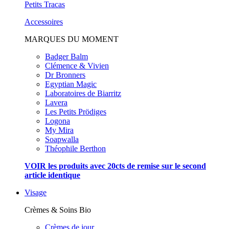
Petits Tracas
Accessoires
MARQUES DU MOMENT
Badger Balm
Clémence & Vivien
Dr Bronners
Egyptian Magic
Laboratoires de Biarritz
Lavera
Les Petits Prödiges
Logona
My Mira
Soapwalla
Théophile Berthon
VOIR les produits avec 20cts de remise sur le second
article identique
Visage
Crèmes & Soins Bio
Crèmes de jour