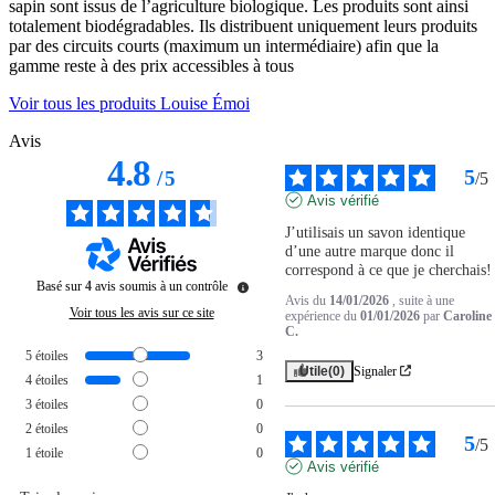
sapin sont issus de l’agriculture biologique. Les produits sont ainsi
totalement biodégradables. Ils distribuent uniquement leurs produits
par des circuits courts (maximum un intermédiaire) afin que la
gamme reste à des prix accessibles à tous
Voir tous les produits Louise Émoi
Avis
4.8
5
/
5
/
5
Avis vérifié
J’utilisais un savon identique 
d’une autre marque donc il 
correspond à ce que je cherchais!
Basé sur
4
avis soumis à un contrôle
Avis du
14/01/2026
, suite à une
Voir tous les avis sur ce site
expérience du
01/01/2026
par
Caroline
C.
5
étoiles
3
Utile
(0)
Signaler
4
étoiles
1
3
étoiles
0
2
étoiles
0
5
/
5
1
étoile
0
Avis vérifié