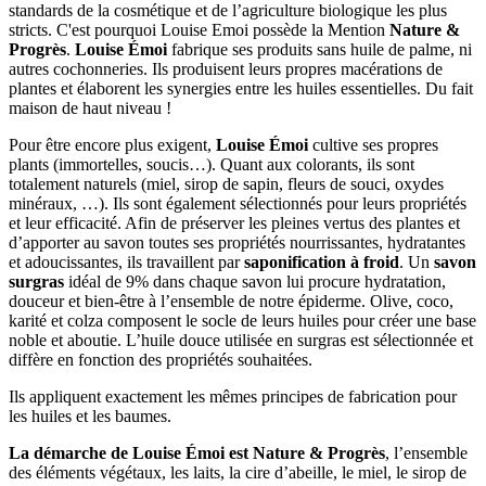
standards de la cosmétique et de l’agriculture biologique les plus
stricts. C'est pourquoi Louise Emoi possède la Mention
Nature &
Progrès
.
Louise Émoi
fabrique ses produits sans huile de palme, ni
autres cochonneries. Ils produisent leurs propres macérations de
plantes et élaborent les synergies entre les huiles essentielles. Du fait
maison de haut niveau !
Pour être encore plus exigent,
Louise Émoi
cultive ses propres
plants (immortelles, soucis…). Quant aux colorants, ils sont
totalement naturels (miel, sirop de sapin, fleurs de souci, oxydes
minéraux, …). Ils sont également sélectionnés pour leurs propriétés
et leur efficacité. Afin de préserver les pleines vertus des plantes et
d’apporter au savon toutes ses propriétés nourrissantes, hydratantes
et adoucissantes, ils travaillent par
saponification à froid
. Un
savon
surgras
idéal de 9% dans chaque savon lui procure hydratation,
douceur et bien-être à l’ensemble de notre épiderme. Olive, coco,
karité et colza composent le socle de leurs huiles pour créer une base
noble et aboutie. L’huile douce utilisée en surgras est sélectionnée et
diffère en fonction des propriétés souhaitées.
Ils appliquent exactement les mêmes principes de fabrication pour
les huiles et les baumes.
La démarche de Louise Émoi est Nature & Progrès
, l’ensemble
des éléments végétaux, les laits, la cire d’abeille, le miel, le sirop de