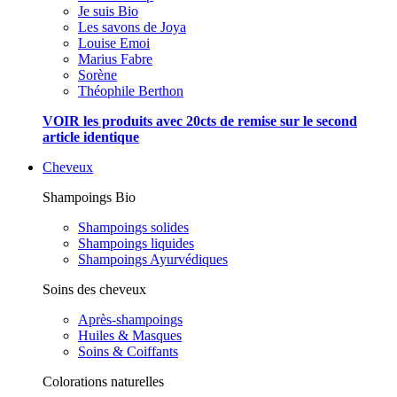
Je suis Bio
Les savons de Joya
Louise Emoi
Marius Fabre
Sorène
Théophile Berthon
VOIR les produits avec 20cts de remise sur le second
article identique
Cheveux
Shampoings Bio
Shampoings solides
Shampoings liquides
Shampoings Ayurvédiques
Soins des cheveux
Après-shampoings
Huiles & Masques
Soins & Coiffants
Colorations naturelles