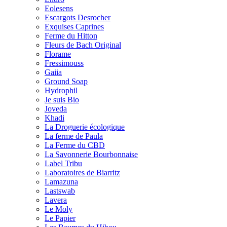
Eolesens
Escargots Desrocher
Exquises Caprines
Ferme du Hitton
Fleurs de Bach Original
Florame
Fressimouss
Gaiia
Ground Soap
Hydrophil
Je suis Bio
Joveda
Khadi
La Droguerie écologique
La ferme de Paula
La Ferme du CBD
La Savonnerie Bourbonnaise
Label Tribu
Laboratoires de Biarritz
Lamazuna
Lastswab
Lavera
Le Moly
Le Papier