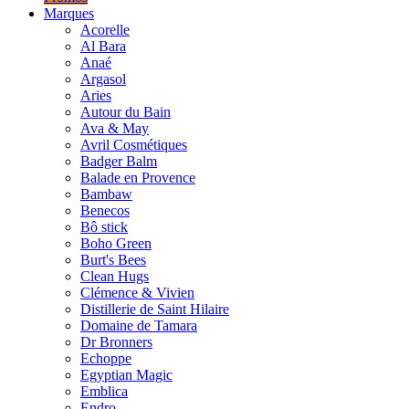
Marques
Acorelle
Al Bara
Anaé
Argasol
Aries
Autour du Bain
Ava & May
Avril Cosmétiques
Badger Balm
Balade en Provence
Bambaw
Benecos
Bô stick
Boho Green
Burt's Bees
Clean Hugs
Clémence & Vivien
Distillerie de Saint Hilaire
Domaine de Tamara
Dr Bronners
Echoppe
Egyptian Magic
Emblica
Endro