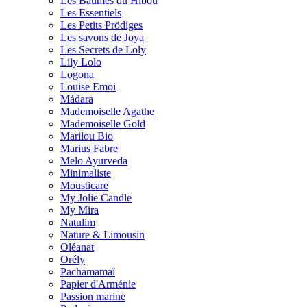
Les Baumes du Hibou
Les Essentiels
Les Petits Prödiges
Les savons de Joya
Les Secrets de Loly
Lily Lolo
Logona
Louise Emoi
Mádara
Mademoiselle Agathe
Mademoiselle Gold
Marilou Bio
Marius Fabre
Melo Ayurveda
Minimaliste
Mousticare
My Jolie Candle
My Mira
Natulim
Nature & Limousin
Oléanat
Orély
Pachamamaï
Papier d'Arménie
Passion marine