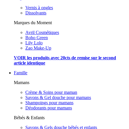
Vernis à ongles
Dissolvants
Marques du Moment
Avril Cosmétiques
Boho Green
Lily Lolo
Zao Make-Up
VOIR les produits avec 20cts de remise sur le second
article identique
Famille
Mamans
Crème & Soins pour maman
Savons & Gel douche pour mamans
Shampoings pour mamans
Déodorants pour mamans
Bébés & Enfants
Savons & Gels douche bébés et enfants