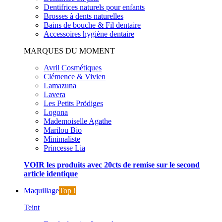
Dentifrices naturels pour enfants
Brosses à dents naturelles
Bains de bouche & Fil dentaire
Accessoires hygiène dentaire
MARQUES DU MOMENT
Avril Cosmétiques
Clémence & Vivien
Lamazuna
Lavera
Les Petits Prödiges
Logona
Mademoiselle Agathe
Marilou Bio
Minimaliste
Princesse Lia
VOIR les produits avec 20cts de remise sur le second
article identique
Maquillage
Top !
Teint