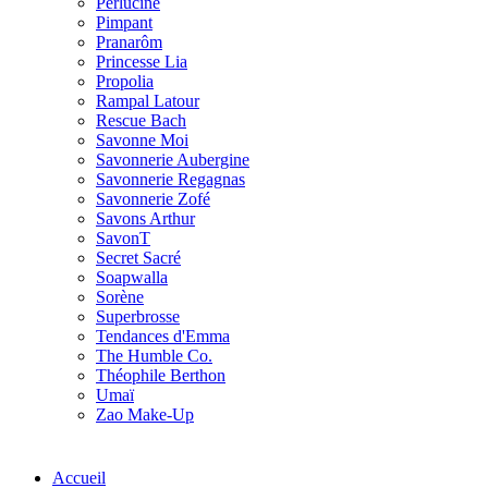
Perlucine
Pimpant
Pranarôm
Princesse Lia
Propolia
Rampal Latour
Rescue Bach
Savonne Moi
Savonnerie Aubergine
Savonnerie Regagnas
Savonnerie Zofé
Savons Arthur
SavonT
Secret Sacré
Soapwalla
Sorène
Superbrosse
Tendances d'Emma
The Humble Co.
Théophile Berthon
Umaï
Zao Make-Up
Accueil