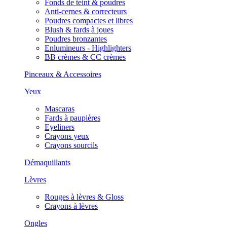
Fonds de teint & poudres
Anti-cernes & correcteurs
Poudres compactes et libres
Blush & fards à joues
Poudres bronzantes
Enlumineurs - Highlighters
BB crèmes & CC crèmes
Pinceaux & Accessoires
Yeux
Mascaras
Fards à paupières
Eyeliners
Crayons yeux
Crayons sourcils
Démaquillants
Lèvres
Rouges à lèvres & Gloss
Crayons à lèvres
Ongles