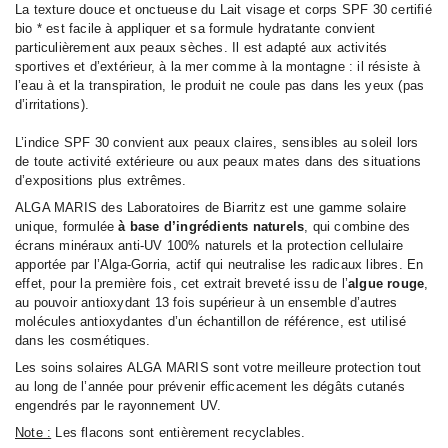
La texture douce et onctueuse du Lait visage et corps SPF 30 certifié
bio * est facile à appliquer et sa formule hydratante convient
particulièrement aux peaux sèches. Il est adapté aux activités
sportives et d’extérieur, à la mer comme à la montagne : il résiste à
l’eau à et la transpiration, le produit ne coule pas dans les yeux (pas
d’irritations).
L’indice SPF 30 convient aux peaux claires, sensibles au soleil lors
de toute activité extérieure ou aux peaux mates dans des situations
d’expositions plus extrêmes.
ALGA MARIS des Laboratoires de Biarritz est une gamme solaire
unique, formulée
à base d’ingrédients naturels
, qui combine des
écrans minéraux anti-UV 100% naturels et la protection cellulaire
apportée par l’Alga-Gorria, actif qui neutralise les radicaux libres. En
effet, pour la première fois, cet extrait breveté issu de l’
algue rouge
,
au pouvoir antioxydant 13 fois supérieur à un ensemble d’autres
molécules antioxydantes d’un échantillon de référence, est utilisé
dans les cosmétiques.
Les soins solaires ALGA MARIS sont votre meilleure protection tout
au long de l’année pour prévenir efficacement les dégâts cutanés
engendrés par le rayonnement UV.
Note :
Les flacons sont entièrement recyclables.