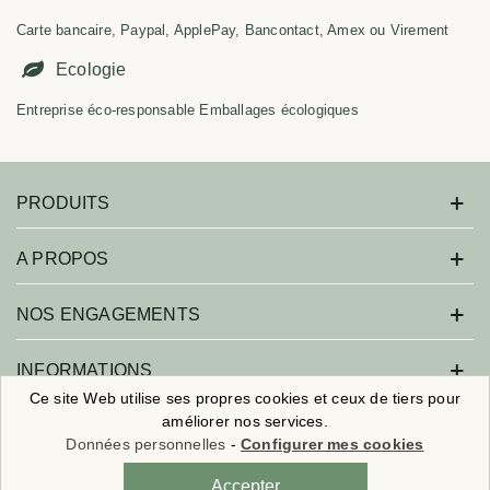
Carte bancaire, Paypal, ApplePay, Bancontact, Amex ou Virement
Ecologie
Entreprise éco-responsable Emballages écologiques
PRODUITS
A PROPOS
NOS ENGAGEMENTS
INFORMATIONS
Ce site Web utilise ses propres cookies et ceux de tiers pour
améliorer nos services.
Données personnelles
-
Configurer mes cookies
Savonne moi ! - Tous droits réservés.
🎁
Nouveaux clients :
5€ de remise
sur
×
votre 1ère commande
Réalisation :
Agence Web Beforcom
- Référencement :
Agence SEO
Accepter