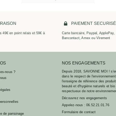
VRAISON
PAIEMENT SECURIS
s 49€ en point relais et 59€ à
Carte bancaire, Paypal, ApplePay,
Bancontact, Amex ou Virement
POS
NOS ENGAGEMENTS
Depuis 2018, SAVONNE MOI ! s'e
es-nous ?
dans le respect de l'environnement
nous
l'enseigne de référence des produi
beauté et d'hygiène naturels et bio
légales
respectueux de notre environneme
Découvrez nos engagements
ersonnelles
Appelez-nous :
06.52.21.01.76
Formulaire de contact
 de parrainage