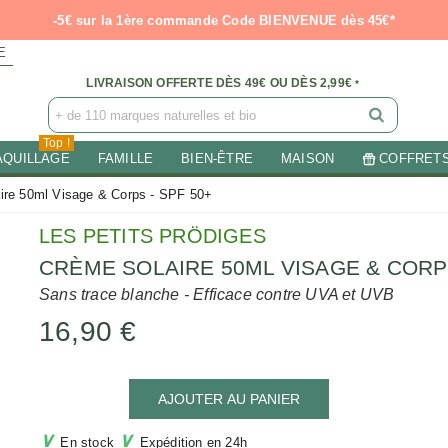
-5€ sur la 1ère commande Code BIENVENUE dès 45€*
E
LIVRAISON OFFERTE DÈS 49€ OU DÈS 2,99€
*
Top !
AQUILLAGE
FAMILLE
BIEN-ÊTRE
MAISON
COFFRET
ire 50ml Visage & Corps - SPF 50+
LES PETITS PRÖDIGES
CRÈME SOLAIRE 50ML VISAGE & CORPS
Sans trace blanche - Efficace contre UVA et UVB
16,90 €
AJOUTER AU PANIER
∨
∨
En stock
Expédition en 24h