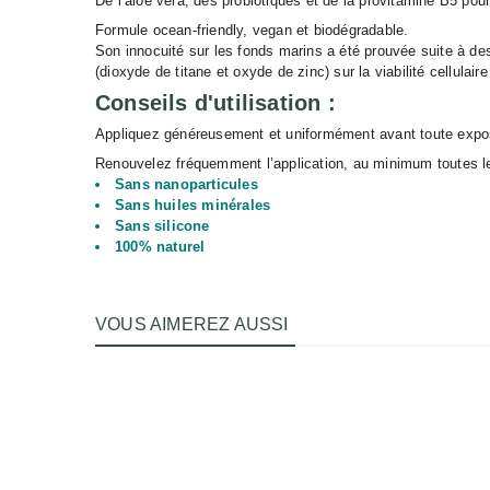
De l’aloe vera, des probiotiques et de la provitamine B5 pour
Formule ocean-friendly, vegan et biodégradable.
Son innocuité sur les fonds marins a été prouvée suite à des
(dioxyde de titane et oxyde de zinc) sur la viabilité cellulair
Conseils d'utilisation :
Appliquez généreusement et uniformément avant toute expos
Renouvelez fréquemment l’application, au minimum toutes le
Sans nanoparticules
Sans huiles minérales
Sans silicone
100% naturel
VOUS AIMEREZ AUSSI