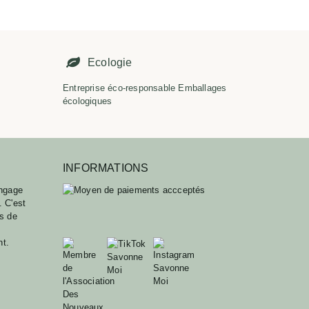
É
Ecologie
Entreprise éco-responsable Emballages
écologiques
INFORMATIONS
ngage
. C'est
ts de
nt.