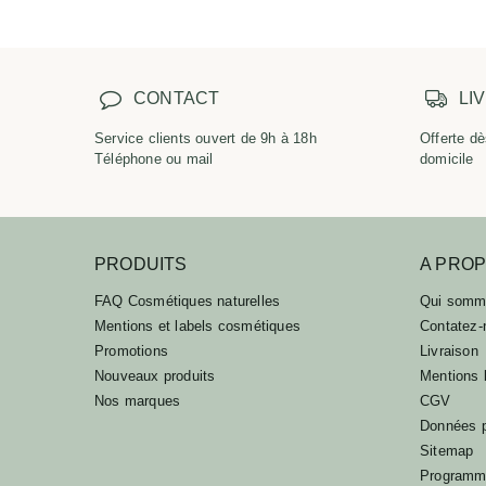
CONTACT
LI
Service clients ouvert de 9h à 18h
Offerte dè
Téléphone ou mail
domicile
PRODUITS
A PRO
FAQ Cosmétiques naturelles
Qui somm
Mentions et labels cosmétiques
Contatez-
Promotions
Livraison
Nouveaux produits
Mentions 
Nos marques
CGV
Données p
Sitemap
Programme