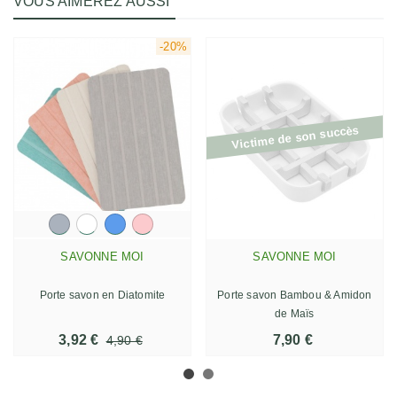
VOUS AIMEREZ AUSSI
-20%
Victime de son succès
SAVONNE MOI
SAVONNE MOI
Porte savon en Diatomite
Porte savon Bambou & Amidon
de Maïs
3,92 €
7,90 €
4,90 €