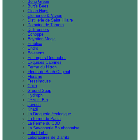
Boho Green
Burt's Bees
Clean Hugs
Clémence & Vivien
Distillerie de Saint Hilaire
Domaine de Tamara
Dr Bronners
Echoppe
Egyptian Magic
Emblica
Endro
Eolesens
Escargots Desrocher
Exquises Caprines
Ferme du Hitton
Fleurs de Bach Original
Florame
Fressimouss
Gaiia
Ground Soap
Hydrophil
Je suis Bio
Joveda
Khadi
La Droguerie écologique
La ferme de Paula
La Ferme du CBD
La Savonnerie Bourbonnaise
Label Tribu
Laboratoires de Biarritz