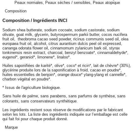
Peaux normales, Peaux sèches / sensibles, Peaux atopique
Composition
Composition / Ingrédients INCI
Sodium shea butterate, sodium cocoate, sodium castorate, sodium
olivate, goat milk, glycerin, butyrospermum parkii butter, cocos nucifera
fruit oil, theobroma cacao seed powder, ricinus communis seed oil, olea
europaea fruit oil, alcohol, citrus aurantium dulcis peel oil expressed,
cananga odorata flower oil, cinnamomum zylanicum bark oil, styrax
tonkinensis resin extract, charcoal, benzyl benzoate*, cinnamaldehyde*,
eugenol*, geraniol*, limonene*, linaloo*.
Huiles saponifiées de karité*, olive*, coco* et ricin*, lait de chèvre* (30%),
glycérine produite lors de la saponification à froid, cacao en poudre*,
huiles essentielles de benjoin*, orange douce* ylang-ylang et cannelle*,
charbon végétal en poudre*.
* Issus de l'agriculture biologique.
Sans huile de palme, sans parabens, sans parfums de synthèse, sans
colorants, sans conservateurs synthétique.
Les ingrédients restent sous réserve de modifications par le fabricant
selon les lots. La liste des ingrédients indiquée sur l’emballage est celle
qui fait foi pour chaque produit donné.
Marque