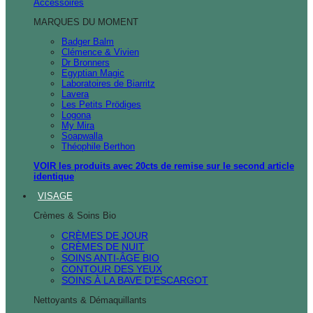
Accessoires
MARQUES DU MOMENT
Badger Balm
Clémence & Vivien
Dr Bronners
Egyptian Magic
Laboratoires de Biarritz
Lavera
Les Petits Prödiges
Logona
My Mira
Soapwalla
Théophile Berthon
VOIR les produits avec 20cts de remise sur le second article
identique
VISAGE
Crèmes & Soins Bio
CRÈMES DE JOUR
CRÈMES DE NUIT
SOINS ANTI-ÂGE BIO
CONTOUR DES YEUX
SOINS À LA BAVE D'ESCARGOT
Nettoyants & Démaquillants