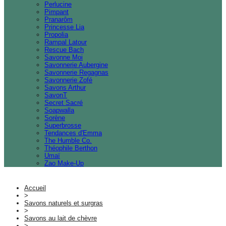
Perlucine
Pimpant
Pranarôm
Princesse Lia
Propolia
Rampal Latour
Rescue Bach
Savonne Moi
Savonnerie Aubergine
Savonnerie Regagnas
Savonnerie Zofé
Savons Arthur
SavonT
Secret Sacré
Soapwalla
Sorène
Superbrosse
Tendances d'Emma
The Humble Co.
Théophile Berthon
Umaï
Zao Make-Up
Accueil
>
Savons naturels et surgras
>
Savons au lait de chèvre
>