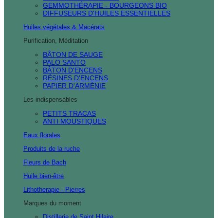
GEMMOTHÉRAPIE - BOURGEONS BIO
DIFFUSEURS D'HUILES ESSENTIELLES
Huiles végétales & Macérats
Purification, Méditation
BÂTON DE SAUGE
PALO SANTO
BÂTON D'ENCENS
RÉSINES D'ENCENS
PAPIER D'ARMÉNIE
Les indispensables
PETITS TRACAS
ANTI MOUSTIQUES
Eaux florales
Produits de la ruche
Fleurs de Bach
Huile bien-être
Lithotherapie - Pierres
Marques du moment
Distillerie de Saint Hilaire