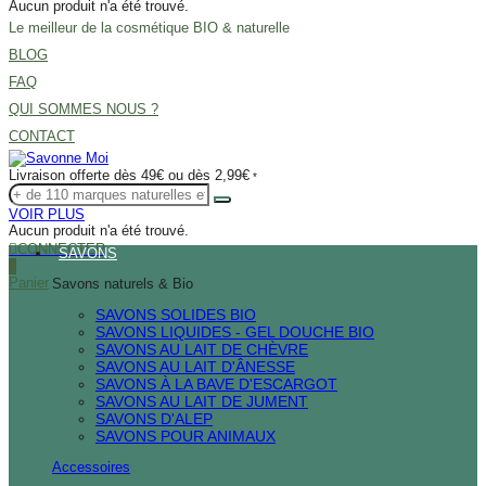
Aucun produit n'a été trouvé.
Le meilleur de la cosmétique BIO & naturelle
BLOG
FAQ
QUI SOMMES NOUS ?
CONTACT
Livraison offerte dès 49€ ou dès 2,99€
*
VOIR PLUS
Aucun produit n'a été trouvé.
CONNECTER
SAVONS
0
Panier
Savons naturels & Bio
SAVONS SOLIDES BIO
SAVONS LIQUIDES - GEL DOUCHE BIO
SAVONS AU LAIT DE CHÈVRE
SAVONS AU LAIT D'ÂNESSE
SAVONS À LA BAVE D'ESCARGOT
SAVONS AU LAIT DE JUMENT
SAVONS D'ALEP
SAVONS POUR ANIMAUX
Accessoires