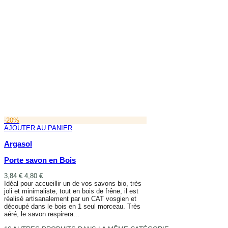
-20%
AJOUTER AU PANIER
Argasol
Porte savon en Bois
3,84 €
4,80 €
Idéal pour accueillir un de vos savons bio, très
joli et minimaliste, tout en bois de frêne, il est
réalisé artisanalement par un CAT vosgien et
découpé dans le bois en 1 seul morceau. Très
aéré, le savon respirera...
AJOUTER AU PANIER