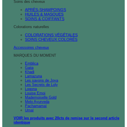
Soins des cheveux
APRÈS-SHAMPOINGS
HUILES & MASQUES
SOINS & COIFFANTS
Colorations naturelles
COLORATIONS VÉGÉTALES
SOINS CHEVEUX COLORÉS
Accessoires cheveux
MARQUES DU MOMENT
Emblica
Gaiia
Khadi
Lamazuna
Les savons de Joya
Les Secrets de Loly
Logona
Louise Emoi
Mademoiselle Gold
Melo Ayurveda
Pachamamaï
Umaï
VOIR les produits avec 20cts de remise sur le second article
identique