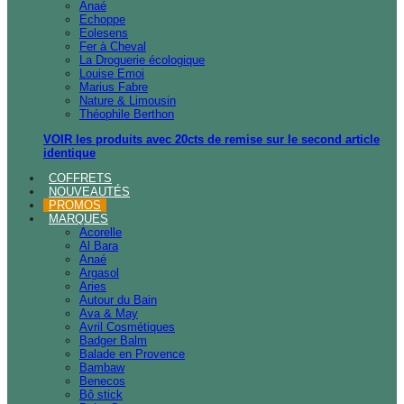
Anaé
Echoppe
Eolesens
Fer à Cheval
La Droguerie écologique
Louise Emoi
Marius Fabre
Nature & Limousin
Théophile Berthon
VOIR les produits avec 20cts de remise sur le second article
identique
COFFRETS
NOUVEAUTÉS
PROMOS
MARQUES
Acorelle
Al Bara
Anaé
Argasol
Aries
Autour du Bain
Ava & May
Avril Cosmétiques
Badger Balm
Balade en Provence
Bambaw
Benecos
Bô stick