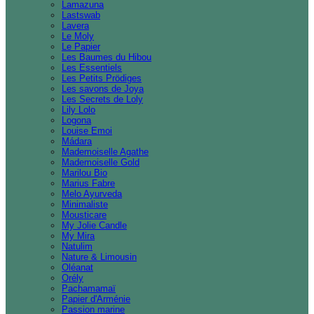
Lamazuna
Lastswab
Lavera
Le Moly
Le Papier
Les Baumes du Hibou
Les Essentiels
Les Petits Prödiges
Les savons de Joya
Les Secrets de Loly
Lily Lolo
Logona
Louise Emoi
Mádara
Mademoiselle Agathe
Mademoiselle Gold
Marilou Bio
Marius Fabre
Melo Ayurveda
Minimaliste
Mousticare
My Jolie Candle
My Mira
Natulim
Nature & Limousin
Oléanat
Orély
Pachamamaï
Papier d'Arménie
Passion marine