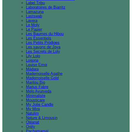
Label Tribu
Laboratoires de Biarritz
Lamazuna
Lastswab
Lavera
Le Moly
Le Papier
Les Baumes du Hibou
Les Essentiels
Les Petits Prödiges
Les savons de Joya
Les Secrets de Loly
Lily Lolo
Logona
Louise Emoi
Mádara
Mademoiselle Agathe
Mademoiselle Gold
Marilou Bio
Marius Fabre
Melo Ayurveda
Minimaliste
Mousticare
My Jolie Candle
My Mira
Natulim
Nature & Limousin
Oléanat
Orély
Pachamamaï