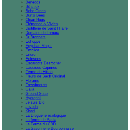
Benecos
Bô stick
Boho Green
Burt's Bees
Clean Hugs
Clémence & Vivien
Distillerie de Saint Hilaire
Domaine de Tamara
Dr Bronners
Echoppe
Egyptian Magic
Emblica
Endro
Eolesens
Escargots Desrocher
Exquises Caprines
Ferme du Hitton
Fleurs de Bach Original
Florame
Fressimouss
Gaiia
Ground Soap
Hydrophil
Je suis Bio
Joveda
Khadi
La Droguerie écologique
La ferme de Paula
La Ferme du CBD
La Savonnerie Bourbonnaise