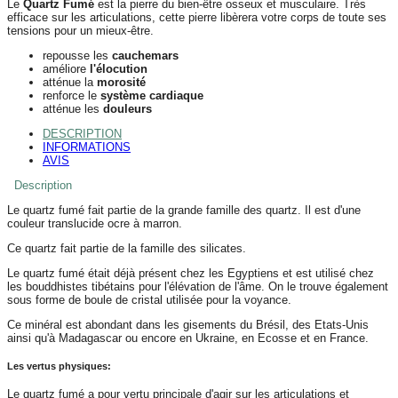
Le
Quartz Fumé
est la pierre du bien-être osseux et musculaire. Très
efficace sur les articulations, cette pierre libèrera votre corps de toute ses
tensions pour un mieux-être.
repousse les
cauchemars
améliore
l'élocution
atténue la
morosité
renforce le
système cardiaque
atténue les
douleurs
DESCRIPTION
INFORMATIONS
AVIS
Description
Le quartz fumé fait partie de la grande famille des quartz. Il est d'une
couleur translucide ocre à marron.
Ce quartz fait partie de la famille des silicates.
Le quartz fumé était déjà présent chez les Egyptiens et est utilisé chez
les bouddhistes tibétains pour l'élévation de l'âme. On le trouve également
sous forme de boule de cristal utilisée pour la voyance.
Ce minéral est abondant dans les gisements du Brésil, des Etats-Unis
ainsi qu'à Madagascar ou encore en Ukraine, en Ecosse et en France.
Les vertus physiques:
Le quartz fumé a pour vertu principale d'agir sur les articulations et