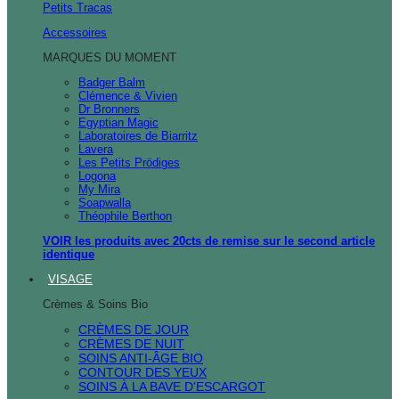
Petits Tracas
Accessoires
MARQUES DU MOMENT
Badger Balm
Clémence & Vivien
Dr Bronners
Egyptian Magic
Laboratoires de Biarritz
Lavera
Les Petits Prödiges
Logona
My Mira
Soapwalla
Théophile Berthon
VOIR les produits avec 20cts de remise sur le second article
identique
VISAGE
Crèmes & Soins Bio
CRÈMES DE JOUR
CRÈMES DE NUIT
SOINS ANTI-ÂGE BIO
CONTOUR DES YEUX
SOINS À LA BAVE D'ESCARGOT