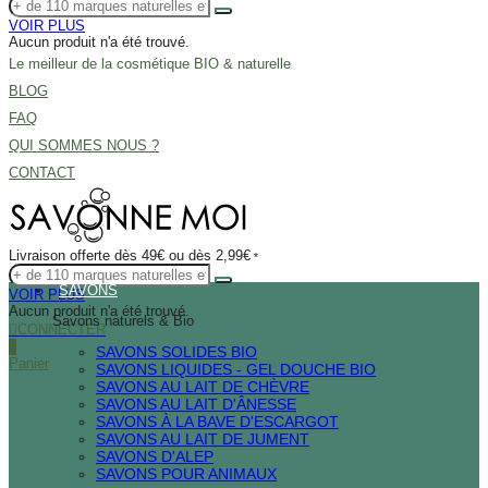
VOIR PLUS
Aucun produit n'a été trouvé.
Le meilleur de la cosmétique BIO & naturelle
BLOG
FAQ
QUI SOMMES NOUS ?
CONTACT
Livraison offerte dès 49€ ou dès 2,99€
*
SAVONS
VOIR PLUS
Aucun produit n'a été trouvé.
Savons naturels & Bio
CONNECTER
0
SAVONS SOLIDES BIO
Panier
SAVONS LIQUIDES - GEL DOUCHE BIO
SAVONS AU LAIT DE CHÈVRE
SAVONS AU LAIT D'ÂNESSE
SAVONS À LA BAVE D'ESCARGOT
SAVONS AU LAIT DE JUMENT
SAVONS D'ALEP
SAVONS POUR ANIMAUX