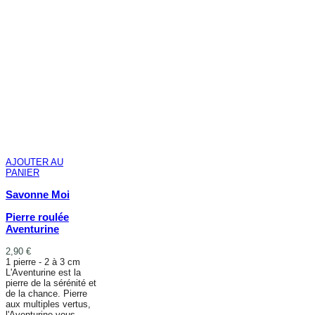
AJOUTER AU
PANIER
Savonne Moi
Pierre roulée
Aventurine
2,90 €
1 pierre - 2 à 3 cm
L'Aventurine est la
pierre de la sérénité et
de la chance. Pierre
aux multiples vertus,
l'Aventurine vous