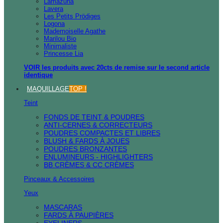
Lamazuna
Lavera
Les Petits Prödiges
Logona
Mademoiselle Agathe
Marilou Bio
Minimaliste
Princesse Lia
VOIR les produits avec 20cts de remise sur le second article
identique
MAQUILLAGE
TOP !
Teint
FONDS DE TEINT & POUDRES
ANTI-CERNES & CORRECTEURS
POUDRES COMPACTES ET LIBRES
BLUSH & FARDS À JOUES
POUDRES BRONZANTES
ENLUMINEURS - HIGHLIGHTERS
BB CRÈMES & CC CRÈMES
Pinceaux & Accessoires
Yeux
MASCARAS
FARDS À PAUPIÈRES
EYELINERS