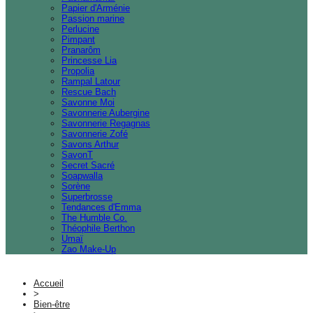
Papier d'Arménie
Passion marine
Perlucine
Pimpant
Pranarôm
Princesse Lia
Propolia
Rampal Latour
Rescue Bach
Savonne Moi
Savonnerie Aubergine
Savonnerie Regagnas
Savonnerie Zofé
Savons Arthur
SavonT
Secret Sacré
Soapwalla
Sorène
Superbrosse
Tendances d'Emma
The Humble Co.
Théophile Berthon
Umaï
Zao Make-Up
Accueil
>
Bien-être