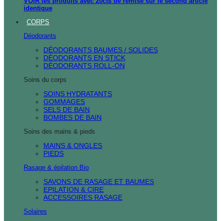
VOIR les produits avec 20cts de remise sur le second article
identique
CORPS
Déodorants
DÉODORANTS BAUMES / SOLIDES
DÉODORANTS EN STICK
DÉODORANTS ROLL-ON
Soins du corps
SOINS HYDRATANTS
GOMMAGES
SELS DE BAIN
BOMBES DE BAIN
Soins des mains & pieds
MAINS & ONGLES
PIEDS
Rasage & épilation Bio
SAVONS DE RASAGE ET BAUMES
EPILATION & CIRE
ACCESSOIRES RASAGE
Solaires