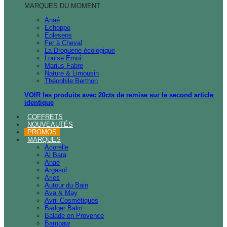
MARQUES DU MOMENT
Anaé
Echoppe
Eolesens
Fer à Cheval
La Droguerie écologique
Louise Emoi
Marius Fabre
Nature & Limousin
Théophile Berthon
VOIR les produits avec 20cts de remise sur le second article
identique
COFFRETS
NOUVEAUTÉS
PROMOS
MARQUES
Acorelle
Al Bara
Anaé
Argasol
Aries
Autour du Bain
Ava & May
Avril Cosmétiques
Badger Balm
Balade en Provence
Bambaw