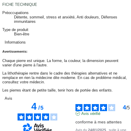
FICHE TECHNIQUE
Préoccupations
Détente, sommeil, stress et anxiété, Anti douleurs, Défenses
immunitaires
Type de produit
Bien-être
Informations
Avertissements:
Chaque pierre est unique. La forme, la couleur, la dimension peuvent
varier d'une pierre à l'autre.
La lithothérapie rentre dans le cadre des thérapies alternatives et ne
remplace en rien la médecine dite moderne. En cas de problème médical,
consultez votre médecin.
Les pierres étant de petite taille, tenir hors de portée des enfants.
Avis
4
4
/
5
/
5
Avis vérifié
conforme à mes attentes
Avis du
24/01/2025
, suite à une