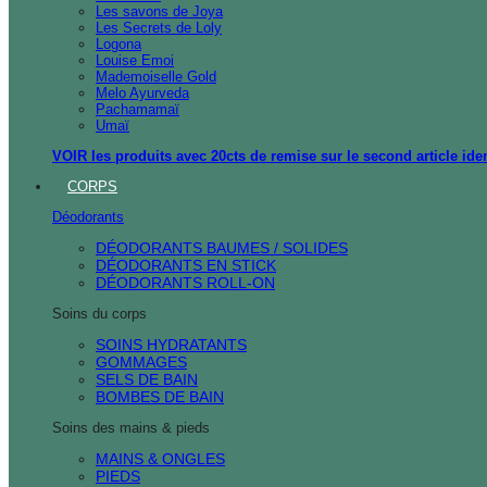
Les savons de Joya
Les Secrets de Loly
Logona
Louise Emoi
Mademoiselle Gold
Melo Ayurveda
Pachamamaï
Umaï
VOIR les produits avec 20cts de remise sur le second article ide
CORPS
Déodorants
DÉODORANTS BAUMES / SOLIDES
DÉODORANTS EN STICK
DÉODORANTS ROLL-ON
Soins du corps
SOINS HYDRATANTS
GOMMAGES
SELS DE BAIN
BOMBES DE BAIN
Soins des mains & pieds
MAINS & ONGLES
PIEDS