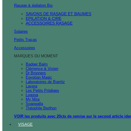
Rasage & épilation Bio
SAVONS DE RASAGE ET BAUMES
EPILATION & CIRE
ACCESSOIRES RASAGE
Solaires
Petits Tracas
Accessoires
MARQUES DU MOMENT
Badger Balm
Clémence & Vivien
Dr Bronners
Egyptian Magic
Laboratoires de Biarritz
Lavera
Les Petits Prödiges
Logona
My Mira
Soapwalla
Théophile Berthon
VOIR les produits avec 20cts de remise sur le second article ide
VISAGE