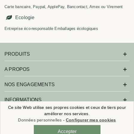
Carte bancaire, Paypal, ApplePay, Bancontact, Amex ou Virement
Ecologie
Entreprise éco-responsable Emballages écologiques
PRODUITS
A PROPOS
NOS ENGAGEMENTS
INFORMATIONS
Ce site Web utilise ses propres cookies et ceux de tiers pour
améliorer nos services.
Données personnelles
-
Configurer mes cookies
Savonne moi ! - Tous droits réservés.
🎁
Nouveaux clients :
5€ de remise
sur
×
votre 1ère commande
Réalisation :
Agence Web Beforcom
- Référencement :
Agence SEO
Accepter
avec le code
BIENVENUE