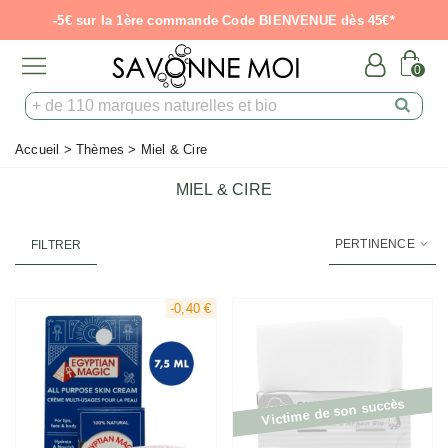
-5€ sur la 1ère commande Code BIENVENUE dès 45€*
0
Accueil
>
Thèmes
>
Miel & Cire
MIEL & CIRE
PERTINENCE
FILTRER
-0,40 €
Victime de son succès