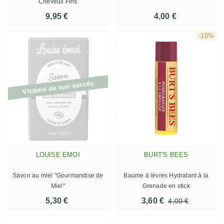
Cheveux Fins
9,95 €
4,00 €
-10%
Victime de son succès
LOUISE EMOI
BURT'S BEES
Savon au miel "Gourmandise de
Baume à lèvres Hydratant à la
Miel"
Grenade en stick
5,30 €
3,60 €
4,00 €