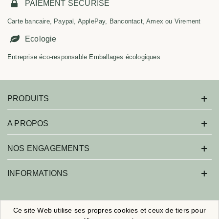
PAIEMENT SECURISÉ
Carte bancaire, Paypal, ApplePay, Bancontact, Amex ou Virement
Ecologie
Entreprise éco-responsable Emballages écologiques
PRODUITS
A PROPOS
NOS ENGAGEMENTS
INFORMATIONS
Savonne moi ! - Tous droits réservés.
Ce site Web utilise ses propres cookies et ceux de tiers pour