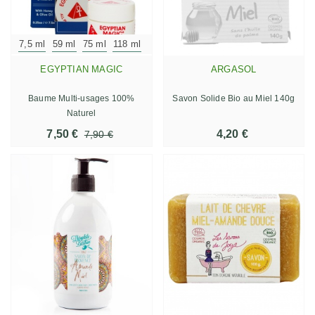
7,5 ml
59 ml
75 ml
118 ml
EGYPTIAN MAGIC
ARGASOL
Baume Multi-usages 100%
Savon Solide Bio au Miel 140g
Naturel
7,50 €
4,20 €
7,90 €