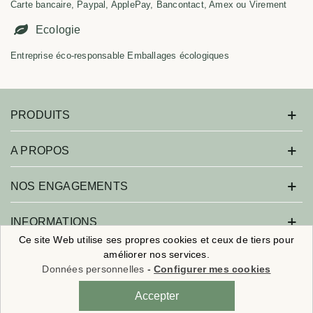
Carte bancaire, Paypal, ApplePay, Bancontact, Amex ou Virement
Ecologie
Entreprise éco-responsable Emballages écologiques
PRODUITS
A PROPOS
NOS ENGAGEMENTS
INFORMATIONS
Ce site Web utilise ses propres cookies et ceux de tiers pour
améliorer nos services.
Données personnelles
-
Configurer mes cookies
Savonne moi ! - Tous droits réservés.
🎁
Nouveaux clients :
5€ de remise
sur
×
votre 1ère commande
Réalisation :
Agence Web Beforcom
- Référencement :
Agence SEO
Accepter
avec le code
BIENVENUE
Beforseo