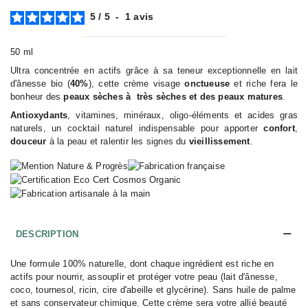
5
/
5
-
1
avis
50 ml
Ultra concentrée en actifs grâce à sa teneur exceptionnelle en lait
d'ânesse bio (
40%
), cette crème visage
onctueuse
et riche fera le
bonheur des
peaux sèches à très sèches et des peaux matures
.
Antioxydants
, vitamines, minéraux, oligo-éléments et acides gras
naturels, un cocktail naturel indispensable pour apporter
confort
,
douceur
à la peau et ralentir les signes du
vieillissement
.
DESCRIPTION
Une formule 100% naturelle, dont chaque ingrédient est riche en
actifs pour nourrir, assouplir et protéger votre peau (lait d'ânesse,
coco, tournesol, ricin, cire d'abeille et glycérine). Sans huile de palme
et sans conservateur chimique. Cette crème sera votre allié beauté