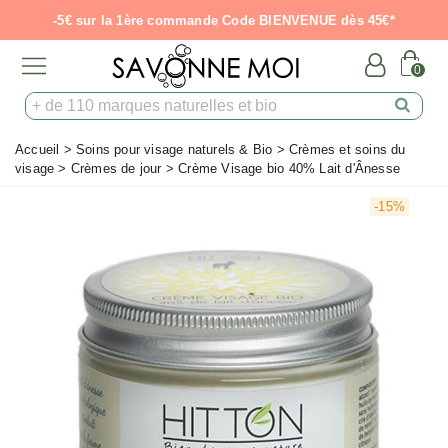
-5€ sur la 1ère commande Code BIENVENUE dès 45€*
0
Accueil
>
Soins pour visage naturels & Bio
>
Crèmes et soins du
visage
>
Crèmes de jour
>
Crème Visage bio 40% Lait d'Ânesse
-15%