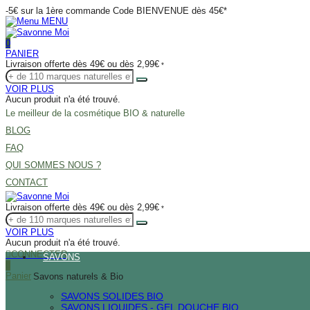
-5€ sur la 1ère commande Code BIENVENUE dès 45€*
MENU
0
PANIER
Livraison offerte dès 49€ ou dès 2,99€
*
VOIR PLUS
Aucun produit n'a été trouvé.
Le meilleur de la cosmétique BIO & naturelle
BLOG
FAQ
QUI SOMMES NOUS ?
CONTACT
Livraison offerte dès 49€ ou dès 2,99€
*
VOIR PLUS
Aucun produit n'a été trouvé.
CONNECTER
SAVONS
0
Panier
Savons naturels & Bio
SAVONS SOLIDES BIO
SAVONS LIQUIDES - GEL DOUCHE BIO