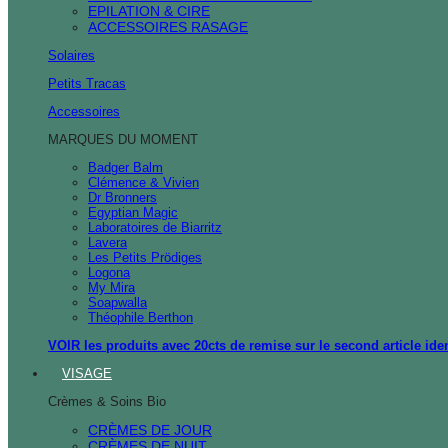
EPILATION & CIRE
ACCESSOIRES RASAGE
Solaires
Petits Tracas
Accessoires
MARQUES DU MOMENT
Badger Balm
Clémence & Vivien
Dr Bronners
Egyptian Magic
Laboratoires de Biarritz
Lavera
Les Petits Prödiges
Logona
My Mira
Soapwalla
Théophile Berthon
VOIR les produits avec 20cts de remise sur le second article ide
VISAGE
Crèmes & Soins Bio
CRÈMES DE JOUR
CRÈMES DE NUIT