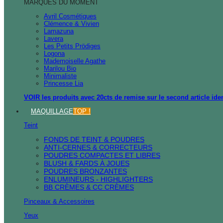
MARQUES DU MOMENT
Avril Cosmétiques
Clémence & Vivien
Lamazuna
Lavera
Les Petits Prödiges
Logona
Mademoiselle Agathe
Marilou Bio
Minimaliste
Princesse Lia
VOIR les produits avec 20cts de remise sur le second article ide
MAQUILLAGE
TOP !
Teint
FONDS DE TEINT & POUDRES
ANTI-CERNES & CORRECTEURS
POUDRES COMPACTES ET LIBRES
BLUSH & FARDS À JOUES
POUDRES BRONZANTES
ENLUMINEURS - HIGHLIGHTERS
BB CRÈMES & CC CRÈMES
Pinceaux & Accessoires
Yeux