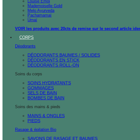
Louise Emoi
Mademoiselle Gold
Melo Ayurveda
Pachamamaï
Umaï
VOIR les produits avec 20cts de remise sur le second article ide
CORPS
Déodorants
DÉODORANTS BAUMES / SOLIDES
DÉODORANTS EN STICK
DÉODORANTS ROLL-ON
Soins du corps
SOINS HYDRATANTS
GOMMAGES
SELS DE BAIN
BOMBES DE BAIN
Soins des mains & pieds
MAINS & ONGLES
PIEDS
Rasage & épilation Bio
SAVONS DE RASAGE ET BAUMES