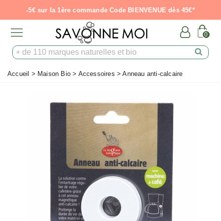
-5€ sur la 1ère commande Code BIENVENUE dès 45€*
0
Accueil
>
Maison Bio
>
Accessoires
>
Anneau anti-calcaire