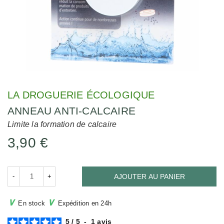
LA DROGUERIE ÉCOLOGIQUE
ANNEAU ANTI-CALCAIRE
Limite la formation de calcaire
3,90 €
-
+
AJOUTER AU PANIER
∨
∨
En stock
Expédition en 24h
5
/
5
-
1
avis