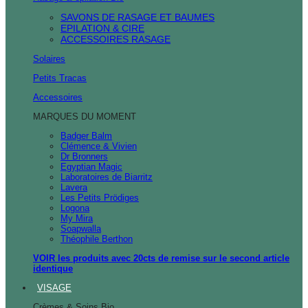
SAVONS DE RASAGE ET BAUMES
EPILATION & CIRE
ACCESSOIRES RASAGE
Solaires
Petits Tracas
Accessoires
MARQUES DU MOMENT
Badger Balm
Clémence & Vivien
Dr Bronners
Egyptian Magic
Laboratoires de Biarritz
Lavera
Les Petits Prödiges
Logona
My Mira
Soapwalla
Théophile Berthon
VOIR les produits avec 20cts de remise sur le second article
identique
VISAGE
Crèmes & Soins Bio