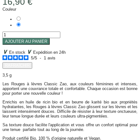
16,90 €
Couleur
461 - Rose bonbon
465 - Rouge Sombre
AJOUTER AU PANIER
∨
∨
En stock
Expédition en 24h
5
/
5
-
1
avis
3,5 g
Les Rouges à lèvres Classic Zao, aux couleurs féminines et intenses,
apportent une couvrance totale et confortable. Chaque occasion est bonne
pour porter une nouvelle couleur !
Enrichis en huile de ricin bio et en beurre de karité bio aux propriétés
hydratantes, les Rouges à lèvres Classic Zao glissent sur les lèvres et les
laissent intensément douces. Difficile de résister à leur texture onctueuse,
leur tenue longue durée et leurs couleurs ultra-pigmentées.
Sa texture douce facilite l'application et vous offre un confort optimal pour
une tenue parfaite tout au long de la journée.
Produit certifié Bio, 100 % d’origine naturelle et Vegan.