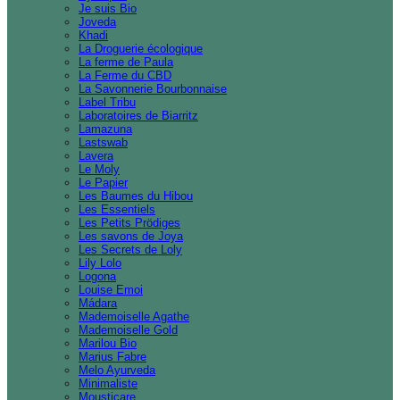
Je suis Bio
Joveda
Khadi
La Droguerie écologique
La ferme de Paula
La Ferme du CBD
La Savonnerie Bourbonnaise
Label Tribu
Laboratoires de Biarritz
Lamazuna
Lastswab
Lavera
Le Moly
Le Papier
Les Baumes du Hibou
Les Essentiels
Les Petits Prödiges
Les savons de Joya
Les Secrets de Loly
Lily Lolo
Logona
Louise Emoi
Mádara
Mademoiselle Agathe
Mademoiselle Gold
Marilou Bio
Marius Fabre
Melo Ayurveda
Minimaliste
Mousticare