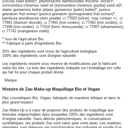
(cocoa) seed butter)*, phyllostachis bambusoides rhizome extract*,
simmondsia chinensis seed oil (simmondsia chinensis (jojoba) seed oil)*,
elaeis guineensis butter (elaeis guineensis (palm) butter)*, punica
granatum fruit extract (punica granatum (pomegranate) fruit extract)*,
bambusa arundinacea stem powder, ci 77820 (silver). may contain +/-: ci
77891 (titanium dioxide), ci 77491 (iron oxides), ci 77492 (iron oxides), ci
77499 (iron oxides), ci 77510 (ferric ferrocyanide), ci 77007 (ultramarines),
ci 77742 (manganese violet).
* Issu de l'agriculture Bio
** Fabriqué à partir d'ingrédients Bio
55% des ingrédients sont issus de l'agriculture biologique
100% des ingrédeints sont d'origine naturelle
Les ingrédients restent sous réserve de modifications par le fabricant
selon les lots. La liste des ingrédients indiquée sur l’emballage est celle
qui fait foi pour chaque produit donné.
Marque
Histoire de Zao Make-up Maquillage Bio et Vegan
Des cosmétiques Bio, Vegan, fabriqués de manières éthique et dans le
plus grand respect.
Zao Make-Up a à cœur de proposer des produits de maquillage aux
formules irréprochables dans lesquelles 100% des ingrédients sont
d’origine naturelle. Sans dérivés pétrochimiques, ni conservateurs
synthétiques, les produits Zao sont sains pour votre peau. Les matières
premières sont obtenues par transformation non polluante et simple d’un