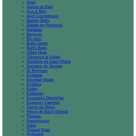
Aries
Autour du Bain
Ava & May
Avril Cosmétiques
Badger Balm
Balade en Provence
Bambaw
Benecos
Bô stick
Boho Green
Burt's Bees
Clean Hugs
Clémence & Vivien
Distillerie de Saint Hilaire
Domaine de Tamara
Dr Bronners
Echoppe
Egyptian Magic
Emblica
Endro
Eolesens
Escargots Desrocher
Exquises Caprines
Ferme du Hitton
Fleurs de Bach Original
Florame
Fressimouss
Gaiia
Ground Soap
Hydrophil