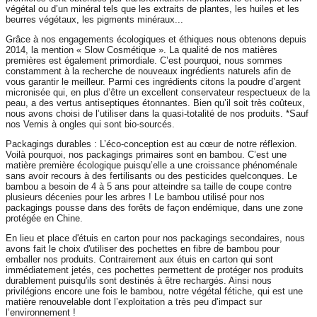
végétal ou d’un minéral tels que les extraits de plantes, les huiles et les
beurres végétaux, les pigments minéraux...
Grâce à nos engagements écologiques et éthiques nous obtenons depuis
2014, la mention « Slow Cosmétique ». La qualité de nos matières
premières est également primordiale. C’est pourquoi, nous sommes
constamment à la recherche de nouveaux ingrédients naturels afin de
vous garantir le meilleur. Parmi ces ingrédients citons la poudre d’argent
micronisée qui, en plus d’être un excellent conservateur respectueux de la
peau, a des vertus antiseptiques étonnantes. Bien qu’il soit très coûteux,
nous avons choisi de l’utiliser dans la quasi-totalité de nos produits. *Sauf
nos Vernis à ongles qui sont bio-sourcés.
Packagings durables : L’éco-conception est au cœur de notre réflexion.
Voilà pourquoi, nos packagings primaires sont en bambou. C’est une
matière première écologique puisqu’elle a une croissance phénoménale
sans avoir recours à des fertilisants ou des pesticides quelconques. Le
bambou a besoin de 4 à 5 ans pour atteindre sa taille de coupe contre
plusieurs décenies pour les arbres ! Le bambou utilisé pour nos
packagings pousse dans des forêts de façon endémique, dans une zone
protégée en Chine.
En lieu et place d'étuis en carton pour nos packagings secondaires, nous
avons fait le choix d'utiliser des pochettes en fibre de bambou pour
emballer nos produits. Contrairement aux étuis en carton qui sont
immédiatement jetés, ces pochettes permettent de protéger nos produits
durablement puisqu'ils sont destinés à être rechargés. Ainsi nous
privilégions encore une fois le bambou, notre végétal fétiche, qui est une
matière renouvelable dont l’exploitation a très peu d’impact sur
l’environnement !