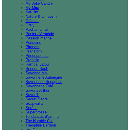
My Jolie Candle
My Mira
Natulim
Nature & Limousin
Oléanat
Orély
Pachamamaï
Papier d'Arménie
Passion marine
Perlucine
Pimpant
Pranarôm
Princesse Lia
Propolia
Rampal Latour
Rescue Bach
Savonne Moi
Savonnerie Aubergine
Savonnerie Regagnas
Savonnerie Zofé
Savons Arthur
SavonT
Secret Sacré
Soapwalla
Sorène
Superbrosse
Tendances d'Emma
The Humble Co.
Théophile Berthon
Umaï