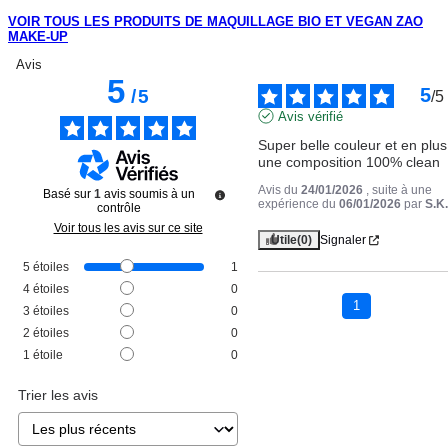
VOIR TOUS LES PRODUITS DE MAQUILLAGE BIO ET VEGAN ZAO
MAKE-UP
Avis
5
5
/
5
/
5
Avis vérifié
Super belle couleur et en plus 
une composition 100% clean
Avis du
24/01/2026
, suite à une
Basé sur
1
avis soumis à un
expérience du
06/01/2026
par
S.K.
contrôle
Voir tous les avis sur ce site
Utile
(0)
Signaler
5
étoiles
1
4
étoiles
0
1
3
étoiles
0
2
étoiles
0
1
étoile
0
Trier les avis