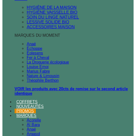
HYGIÈNE DE LA MAISON
HYGIÈNE VAISSELLE BIO
SOIN DU LINGE NATUREL
LESSIVE SOLIDE BIO
ACCESSOIRES MAISON
MARQUES DU MOMENT
Anaé
Echoppe
Eolesens
Fer à Cheval
La Droguerie écologique
Louise Emoi
Marius Fabre
Nature & Limousin
Théophile Berthon
VOIR les produits avec 20cts de remise sur le second article
identique
COFFRETS
NOUVEAUTÉS
PROMOS
MARQUES
Acorelle
Al Bara
Anaé
Argasol