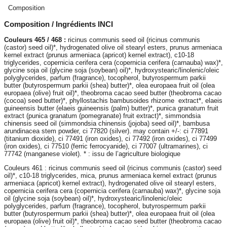
Composition
Composition / Ingrédients INCI
Couleurs 465 / 468 :
ricinus communis seed oil (ricinus communis
(castor) seed oil)*, hydrogenated olive oil stearyl esters, prunus armeniaca
kernel extract (prunus armeniaca (apricot) kernel extract), c10-18
triglycerides, copernicia cerifera cera (copernicia cerifera (carnauba) wax)*,
glycine soja oil (glycine soja (soybean) oil)*, hydroxystearic/linolenic/oleic
polyglycerides, parfum (fragrance), tocopherol, butyrospermum parkii
butter (butyrospermum parkii (shea) butter)*, olea europaea fruit oil (olea
europaea (olive) fruit oil)*, theobroma cacao seed butter (theobroma cacao
(cocoa) seed butter)*, phyllostachis bambusoides rhizome extract*, elaeis
guineensis butter (elaeis guineensis (palm) butter)*, punica granatum fruit
extract (punica granatum (pomegranate) fruit extract)*, simmondsia
chinensis seed oil (simmondsia chinensis (jojoba) seed oil)*, bambusa
arundinacea stem powder, ci 77820 (silver). may contain +/-: ci 77891
(titanium dioxide), ci 77491 (iron oxides), ci 77492 (iron oxides), ci 77499
(iron oxides), ci 77510 (ferric ferrocyanide), ci 77007 (ultramarines), ci
77742 (manganese violet). * : issu de l’agriculture biologique
Couleurs 461 : ricinus communis seed oil (ricinus communis (castor) seed
oil)*, c10-18 triglycerides, mica, prunus armeniaca kernel extract (prunus
armeniaca (apricot) kernel extract), hydrogenated olive oil stearyl esters,
copernicia cerifera cera (copernicia cerifera (carnauba) wax)*, glycine soja
oil (glycine soja (soybean) oil)*, hydroxystearic/linolenic/oleic
polyglycerides, parfum (fragrance), tocopherol, butyrospermum parkii
butter (butyrospermum parkii (shea) butter)*, olea europaea fruit oil (olea
europaea (olive) fruit oil)*, theobroma cacao seed butter (theobroma cacao