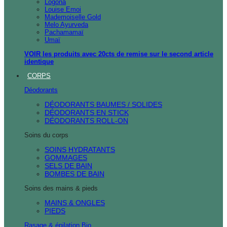
Logona
Louise Emoi
Mademoiselle Gold
Melo Ayurveda
Pachamamaï
Umaï
VOIR les produits avec 20cts de remise sur le second article
identique
CORPS
Déodorants
DÉODORANTS BAUMES / SOLIDES
DÉODORANTS EN STICK
DÉODORANTS ROLL-ON
Soins du corps
SOINS HYDRATANTS
GOMMAGES
SELS DE BAIN
BOMBES DE BAIN
Soins des mains & pieds
MAINS & ONGLES
PIEDS
Rasage & épilation Bio