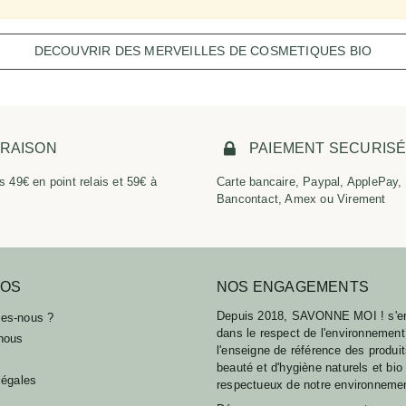
DECOUVRIR DES MERVEILLES DE COSMETIQUES BIO
VRAISON
PAIEMENT SECURIS
s 49€ en point relais et 59€ à
Carte bancaire, Paypal, ApplePay,
Bancontact, Amex ou Virement
POS
NOS ENGAGEMENTS
Depuis 2018, SAVONNE MOI ! s'e
es-nous ?
dans le respect de l'environnement
nous
l'enseigne de référence des produi
beauté et d'hygiène naturels et bio
légales
respectueux de notre environneme