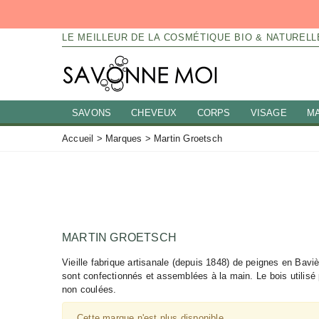
LE MEILLEUR DE LA COSMÉTIQUE BIO & NATURELL
SAVONS
CHEVEUX
CORPS
VISAGE
M
Accueil
>
Marques
>
Martin Groetsch
MARTIN GROETSCH
Vieille fabrique artisanale (depuis 1848) de peignes en Bavi
sont confectionnés et assemblées à la main. Le bois utilisé p
non coulées.
Cette marque n'est plus disponible.