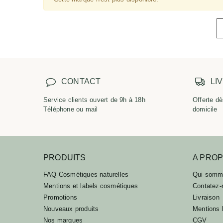
CONTACT
LI
Service clients ouvert de 9h à 18h
Offerte dè
Téléphone ou mail
domicile
PRODUITS
A PRO
FAQ Cosmétiques naturelles
Qui somm
Mentions et labels cosmétiques
Contatez-
Promotions
Livraison
Nouveaux produits
Mentions 
Nos marques
CGV