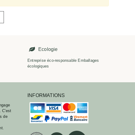
É
Ecologie
Entreprise éco-responsable Emballages
écologiques
INFORMATIONS
ngage
. C'est
ts de
nt.