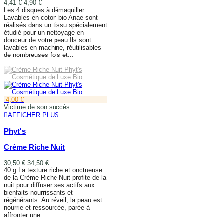
4,41 €
4,90 €
Les 4 disques à démaquiller
Lavables en coton bio Anae sont
réalisés dans un tissu spécialement
étudié pour un nettoyage en
douceur de votre peau.Ils sont
lavables en machine, réutilisables
de nombreuses fois et...
AJOUTER AU PANIER
-4,00 €
Victime de son succès
AFFICHER PLUS
Phyt's
Crème Riche Nuit
30,50 €
34,50 €
40 g La texture riche et onctueuse
de la Crème Riche Nuit profite de la
nuit pour diffuser ses actifs aux
bienfaits nourrissants et
régénérants. Au réveil, la peau est
nourrie et ressourcée, parée à
affronter une...