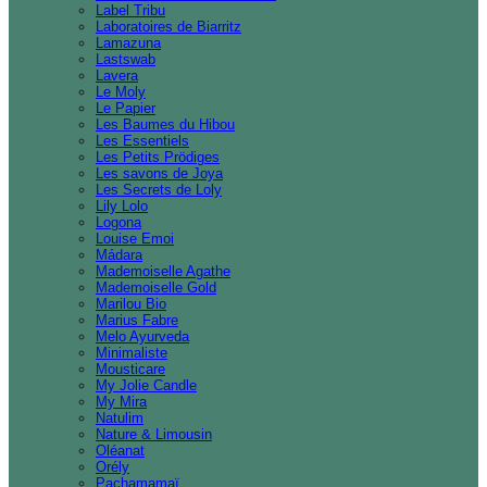
Label Tribu
Laboratoires de Biarritz
Lamazuna
Lastswab
Lavera
Le Moly
Le Papier
Les Baumes du Hibou
Les Essentiels
Les Petits Prödiges
Les savons de Joya
Les Secrets de Loly
Lily Lolo
Logona
Louise Emoi
Mádara
Mademoiselle Agathe
Mademoiselle Gold
Marilou Bio
Marius Fabre
Melo Ayurveda
Minimaliste
Mousticare
My Jolie Candle
My Mira
Natulim
Nature & Limousin
Oléanat
Orély
Pachamamaï