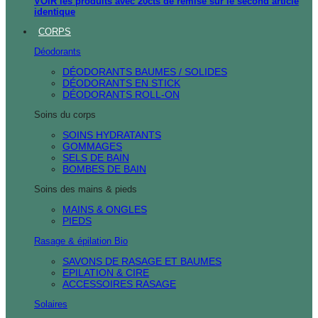
VOIR les produits avec 20cts de remise sur le second article
identique
CORPS
Déodorants
DÉODORANTS BAUMES / SOLIDES
DÉODORANTS EN STICK
DÉODORANTS ROLL-ON
Soins du corps
SOINS HYDRATANTS
GOMMAGES
SELS DE BAIN
BOMBES DE BAIN
Soins des mains & pieds
MAINS & ONGLES
PIEDS
Rasage & épilation Bio
SAVONS DE RASAGE ET BAUMES
EPILATION & CIRE
ACCESSOIRES RASAGE
Solaires