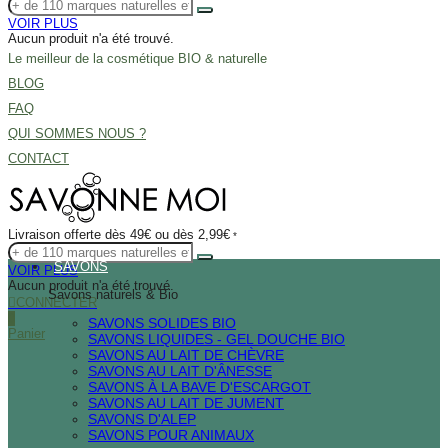
VOIR PLUS
Aucun produit n'a été trouvé.
Le meilleur de la cosmétique BIO & naturelle
BLOG
FAQ
QUI SOMMES NOUS ?
CONTACT
Livraison offerte dès 49€ ou dès 2,99€
*
SAVONS
VOIR PLUS
Aucun produit n'a été trouvé.
Savons naturels & Bio
CONNECTER
0
SAVONS SOLIDES BIO
Panier
SAVONS LIQUIDES - GEL DOUCHE BIO
SAVONS AU LAIT DE CHÈVRE
SAVONS AU LAIT D'ÂNESSE
SAVONS À LA BAVE D'ESCARGOT
SAVONS AU LAIT DE JUMENT
SAVONS D'ALEP
SAVONS POUR ANIMAUX