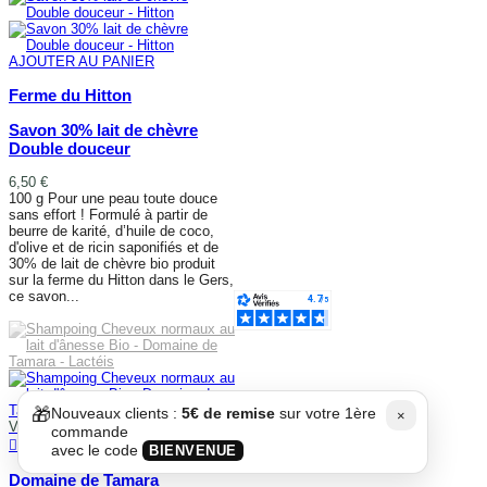
AJOUTER AU PANIER
Ferme du Hitton
Savon 30% lait de chèvre
Double douceur
6,50 €
100 g Pour une peau toute douce
sans effort ! Formulé à partir de
beurre de karité, d’huile de coco,
d'olive et de ricin saponifiés et de
30% de lait de chèvre bio produit
sur la ferme du Hitton dans le Gers,
ce savon...
AJOUTER AU PANIER
🎁
Nouveaux clients :
5€ de remise
sur votre 1ère
×
Victime de son succès
commande
AFFICHER PLUS
avec le code
BIENVENUE
Domaine de Tamara