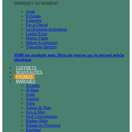
MARQUES DU MOMENT
Anaé
Echoppe
Eolesens
Fer à Cheval
La Droguerie écologique
Louise Emoi
Marius Fabre
Nature & Limousin
Théophile Berthon
VOIR les produits avec 20cts de remise sur le second article
identique
COFFRETS
NOUVEAUTÉS
PROMOS
MARQUES
Acorelle
Al Bara
Anaé
Argasol
Aries
Autour du Bain
Ava & May
Avril Cosmétiques
Badger Balm
Balade en Provence
Bambaw