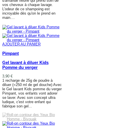
d'amande fleurie qui prend soin de
vos cheveux à chaque lavage.
L'odeur de ce shampoing est
incroyable dès qu'on le prend en
main....
AFFICHER PLUS
AJOUTER AU PANIER
Pimpant
Gel lavant à diluer Kids
Pomme du verger
3,90 €
1 recharge de 25g de poudre à
diluer (=250 ml de gel douche) Avec
le Gel lavant Kids pomme du verger
Pimpant, vos enfants vont adorer
se laver. Avec son concept ultra
ludique, c'est votre enfant qui
fabrique son gel...
AJOUTER AU PANIER