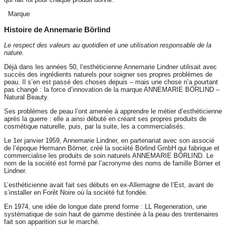
Marque
Histoire de Annemarie Börlind
Le respect des valeurs au quotidien et une utilisation responsable de la
nature.
Déjà dans les années 50, l‘esthéticienne Annemarie Lindner utilisait avec
succès des ingrédients naturels pour soigner ses propres problèmes de
peau. Il s’en est passé des choses depuis – mais une chose n’a pourtant
pas changé : la force d’innovation de la marque ANNEMARIE BÖRLIND –
Natural Beauty.
Ses problèmes de peau l’ont amenée à apprendre le métier d’esthéticienne
après la guerre : elle a ainsi débuté en créant ses propres produits de
cosmétique naturelle, puis, par la suite, les a commercialisés.
Le 1er janvier 1959, Annemarie Lindner, en partenariat avec son associé
de l’époque Hermann Börner, créé la société Börlind GmbH qui fabrique et
commercialise les produits de soin naturels ANNEMARIE BÖRLIND. Le
nom de la société est formé par l’acronyme des noms de famille Börner et
Lindner.
L’esthéticienne avait fait ses débuts en ex-Allemagne de l’Est, avant de
s’installer en Forêt Noire où la société fut fondée.
En 1974, une idée de longue date prend forme : LL Regeneration, une
systématique de soin haut de gamme destinée à la peau des trentenaires
fait son apparition sur le marché.