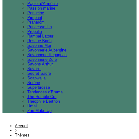
Papier d'Arménie
Passion marine
Perlucine
Pimpant
Pranarôm
Princesse Lia
Propolia
Rampal Latour
Rescue Bach
Savonne Moi
Savonnerie Aubergine
Savonnerie Regagnas
Savonnerie Zofé
Savons Arthur
SavonT
Secret Sacré
Soapwalla
Sorène
Superbrosse
Tendances d'Emma
The Humble Co.
Théophile Berthon
Umaï
Zao Make-Up
Accueil
>
Thèmes