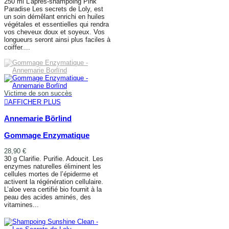
250 ml L'après-shampoing Pink
Paradise Les secrets de Loly, est
un soin démêlant enrichi en huiles
végétales et essentielles qui rendra
vos cheveux doux et soyeux. Vos
longueurs seront ainsi plus faciles à
coiffer....
AJOUTER AU PANIER
Victime de son succès
AFFICHER PLUS
Annemarie Börlind
Gommage Enzymatique
28,90 €
30 g Clarifie. Purifie. Adoucit. Les
enzymes naturelles éliminent les
cellules mortes de l’épiderme et
activent la régénération cellulaire.
L’aloe vera certifié bio fournit à la
peau des acides aminés, des
vitamines...
AFFICHER PLUS