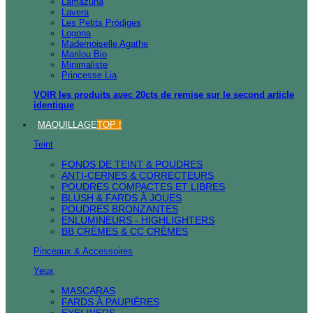
Lamazuna
Lavera
Les Petits Prödiges
Logona
Mademoiselle Agathe
Marilou Bio
Minimaliste
Princesse Lia
VOIR les produits avec 20cts de remise sur le second article
identique
MAQUILLAGE
TOP !
Teint
FONDS DE TEINT & POUDRES
ANTI-CERNES & CORRECTEURS
POUDRES COMPACTES ET LIBRES
BLUSH & FARDS À JOUES
POUDRES BRONZANTES
ENLUMINEURS - HIGHLIGHTERS
BB CRÈMES & CC CRÈMES
Pinceaux & Accessoires
Yeux
MASCARAS
FARDS À PAUPIÈRES
EYELINERS