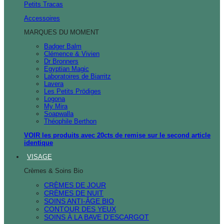
Petits Tracas
Accessoires
MARQUES DU MOMENT
Badger Balm
Clémence & Vivien
Dr Bronners
Egyptian Magic
Laboratoires de Biarritz
Lavera
Les Petits Prödiges
Logona
My Mira
Soapwalla
Théophile Berthon
VOIR les produits avec 20cts de remise sur le second article
identique
VISAGE
Crèmes & Soins Bio
CRÈMES DE JOUR
CRÈMES DE NUIT
SOINS ANTI-ÂGE BIO
CONTOUR DES YEUX
SOINS À LA BAVE D'ESCARGOT