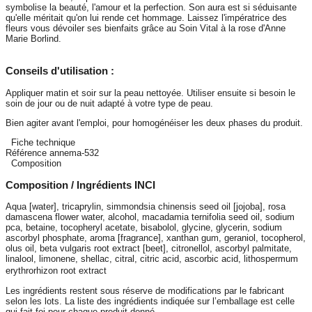
symbolise la beauté, l'amour et la perfection. Son aura est si séduisante
qu'elle méritait qu'on lui rende cet hommage. Laissez l'impératrice des
fleurs vous dévoiler ses bienfaits grâce au Soin Vital à la rose d'Anne
Marie Borlind.
Conseils d'utilisation :
Appliquer matin et soir sur la peau nettoyée. Utiliser ensuite si besoin le
soin de jour ou de nuit adapté à votre type de peau.
Bien agiter avant l'emploi, pour homogénéiser les deux phases du produit.
Fiche technique
Référence
annema-532
Composition
Composition / Ingrédients INCI
Aqua [water], tricaprylin, simmondsia chinensis seed oil [jojoba], rosa
damascena flower water, alcohol, macadamia ternifolia seed oil, sodium
pca, betaine, tocopheryl acetate, bisabolol, glycine, glycerin, sodium
ascorbyl phosphate, aroma [fragrance], xanthan gum, geraniol, tocopherol,
olus oil, beta vulgaris root extract [beet], citronellol, ascorbyl palmitate,
linalool, limonene, shellac, citral, citric acid, ascorbic acid, lithospermum
erythrorhizon root extract
Les ingrédients restent sous réserve de modifications par le fabricant
selon les lots. La liste des ingrédients indiquée sur l’emballage est celle
qui fait foi pour chaque produit donné.