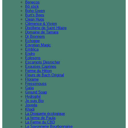
Benecos
Bô stick
Boho Green
Burt's Bees
Clean Hugs
Clémence & Vivien
Distillerie de Saint Hilaire
Domaine de Tamara
Dr Bronners
Echoppe
Egyptian Magic
Emblica
Endro
Eolesens
Escargots Desrocher
Exquises Caprines
Ferme du Hitton
Fleurs de Bach Original
Florame
Fressimouss
Gaiia
Ground Soap
Hydrophil
Je suis Bio
Joveda
Khadi
La Droguerie écologique
La ferme de Paula
La Ferme du CBD
La Savonnerie Bourbonnaise